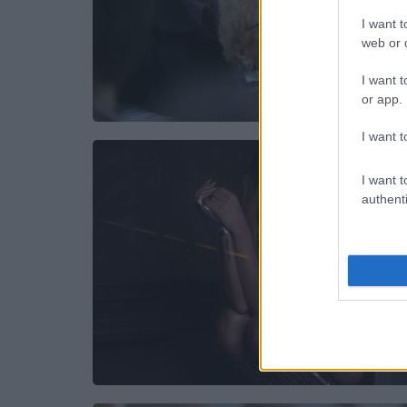
I want t
web or d
I want t
or app.
I want t
I want t
authenti