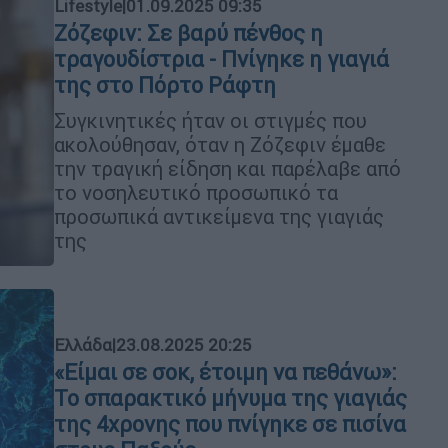
Lifestyle
|
01.09.2025 09:35
Ζόζεφιν: Σε βαρύ πένθος η
τραγουδίστρια - Πνίγηκε η γιαγιά
της στο Πόρτο Ράφτη
Συγκινητικές ήταν οι στιγμές που
ακολούθησαν, όταν η Ζόζεφιν έμαθε
την τραγική είδηση και παρέλαβε από
το νοσηλευτικό προσωπικό τα
προσωπικά αντικείμενα της γιαγιάς
της
Ελλάδα
|
23.08.2025 20:25
«Είμαι σε σοκ, έτοιμη να πεθάνω»:
Το σπαρακτικό μήνυμα της γιαγιάς
της 4χρονης που πνίγηκε σε πισίνα