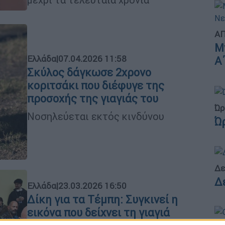
ΑΠ
Μ
Ελλάδα
|
07.04.2026 11:58
Α
Σκύλος δάγκωσε 2χρονο
κοριτσάκι που διέφυγε της
προσοχής της γιαγιάς του
Ώρ
Νοσηλεύεται εκτός κινδύνου
Ώ
Δε
Δ
Ελλάδα
|
23.03.2026 16:50
Δίκη για τα Τέμπη: Συγκινεί η
εικόνα που δείχνει τη γιαγιά