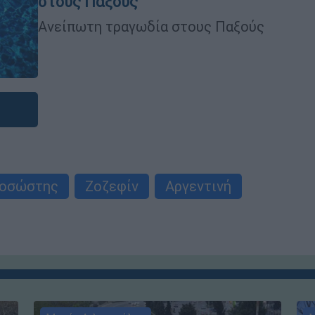
στους Παξούς
Ανείπωτη τραγωδία στους Παξούς
γοσώστης
Ζοζεφίν
Αργεντινή