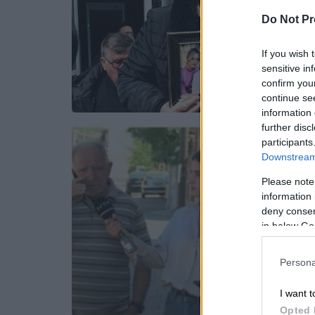
Do Not Pr
If you wish 
sensitive in
confirm you
continue se
information 
further disc
participants
Downstream 
Please note
information 
deny consent
in below Go
Persona
I want t
Opted 