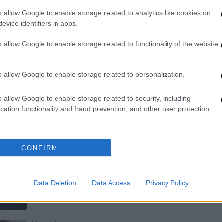
της
o allow Google to enable storage related to analytics like cookies on
Αγωνίστηκε για να βρει τα
evice identifiers in apps.
εξαφανισμένα από τη δικτατορία
παιδιά
o allow Google to enable storage related to functionality of the website
o allow Google to enable storage related to personalization.
Lifestyle
|
01.09.2025 17:10
«Δεν έβρισκα σφυγμό. Μαζί μου
o allow Google to enable storage related to security, including
cation functionality and fraud prevention, and other user protection.
ήταν δύο γιατροί» αποκαλύπτει ο
ναυαγοσώστης που έσπευσε να
σώσει τη γιαγιά της Ζόζεφιν
CONFIRM
Δύσκολες στιγμές βιώνει τις
τελευταίες ώρες η Ζόζεφιν, καθώς η
πολυαγαπημένη της γιαγιά πνίγηκε σε
Data Deletion
Data Access
Privacy Policy
παραλία στο Πόρτο Ράφτη