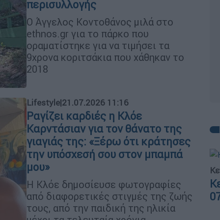
περισυλλογής
Ο Άγγελος Κοντοθάνος μιλά στο
ethnos.gr για το πάρκο που
οραματίστηκε για να τιμήσει τα
9χρονα κοριτσάκια που χάθηκαν το
2018
Lifestyle
|
21.07.2026 11:16
Ραγίζει καρδιές η Κλόε
Καρντάσιαν για τον θάνατο της
γιαγιάς της: «Ξέρω ότι κράτησες
την υπόσχεσή σου στον μπαμπά
μου»
Κε
Κ
Η Κλόε δημοσίευσε φωτογραφίες
0
από διαφορετικές στιγμές της ζωής
τους, από την παιδική της ηλικία
μέχρι τα τελευταία χρόνια