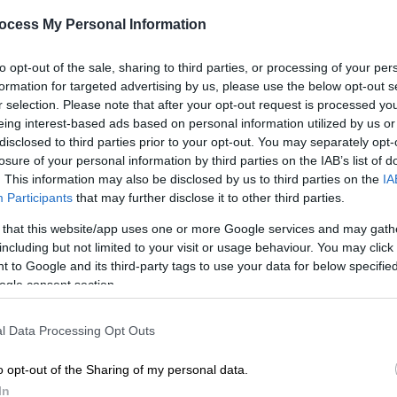
Πλακιά να κρατάει φωτογραφία
με τις εγγονές της
ocess My Personal Information
ΑΠ
Ο
Η ηλικιωμένη γυναίκα ήταν εμφανώς
to opt-out of the sale, sharing to third parties, or processing of your per
δ
φορτισμένη συναισθηματικά κατά την
formation for targeted advertising by us, please use the below opt-out s
άφιξή της στη δίκη
r selection. Please note that after your opt-out request is processed y
eing interest-based ads based on personal information utilized by us or
disclosed to third parties prior to your opt-out. You may separately opt-
losure of your personal information by third parties on the IAB’s list of
. This information may also be disclosed by us to third parties on the
IA
Ελλάδα
|
24.09.2025 15:38
Participants
that may further disclose it to other third parties.
Σοκαριστικές καταγγελίες για την
 that this website/app uses one or more Google services and may gath
62χρονη: Στερούσε τροφή από τη
including but not limited to your visit or usage behaviour. You may click 
μητέρα της, είχε κλειδώσει το
 to Google and its third-party tags to use your data for below specifi
ψυγείο
ogle consent section.
«Είμαστε σοκαρισμένοι όλοι, δεν
ξέρω είναι φριχτά πράγματα αυτά»
l Data Processing Opt Outs
λέει η ανιψιά της 62χρονης στο OPEN
o opt-out of the Sharing of my personal data.
In