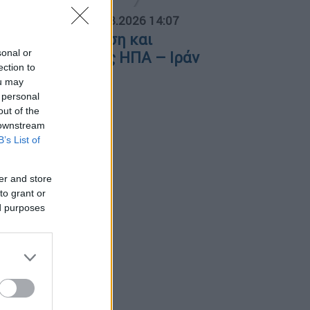
ΟΣΠΑΣΜΑΤΑ...
|
06.08.2026 14:07
ρμούζ: Κλιμάκωση και
sonal or
ιαπραγματεύσεις ΗΠΑ – Ιράν
ection to
ou may
 personal
out of the
 downstream
B’s List of
er and store
to grant or
ed purposes