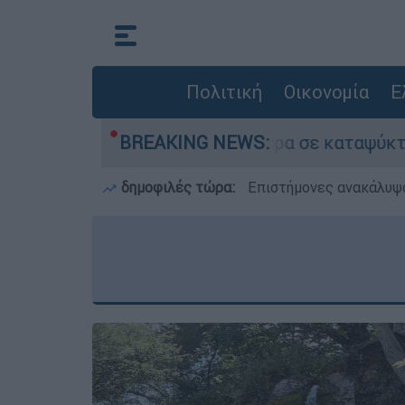
Πολιτική
Οικονομία
Ε
ν νεκρό του πατέρα σε καταψύκτη στον Μυστρά
BREAKING NEWS:
δημοφιλές τώρα:
Επιστήμονες ανακάλυψα