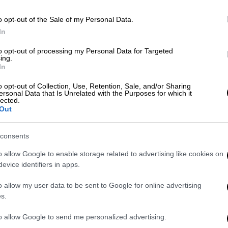
o opt-out of the Sale of my Personal Data.
Viral
|
16.09.2025 19:15
In
Η γιαγιά που... ξεμάτιασε την
to opt-out of processing my Personal Data for Targeted
Εθνική Ελλάδας στον μικρό τελικό
ing.
του Eurobasket και έγινε TikTok
In
λατρεία
o opt-out of Collection, Use, Retention, Sale, and/or Sharing
ersonal Data that Is Unrelated with the Purposes for which it
«Μάτι είναι, μάτι», σχολιάζει κάποιος
lected.
στο βίντεο και η απάντηση της κυρίας
Out
Ελένης είναι άμεση
consents
o allow Google to enable storage related to advertising like cookies on
evice identifiers in apps.
Κόσμος
|
07.09.2025 08:12
o allow my user data to be sent to Google for online advertising
Αργεντινή: Πέθανε στα 106 της η
s.
εμβληματική Γιαγιά της Πλατείας
Μαΐου - Η συγκλονιστική ιστορία
to allow Google to send me personalized advertising.