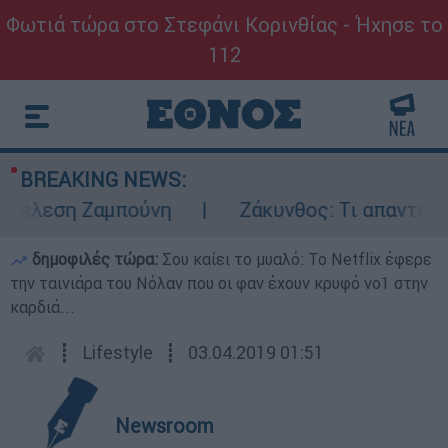
Φωτιά τώρα στο Στεφάνι Κορινθίας - Ήχησε το
112
BREAKING NEWS:
τέλεση Ζαμπούνη
Ζάκυνθος: Τι απαντά η ΕΛ
δημοφιλές τώρα:
Σου καίει το μυαλό: Το Netflix έφερε
την ταινιάρα του Νόλαν που οι φαν έχουν κρυφό νο1 στην
καρδιά...
┋
Lifestyle
┋
03.04.2019 01:51
Newsroom