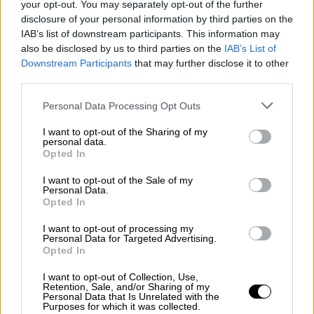
πρόστιμο 200€.
your opt-out. You may separately opt-out of the further
disclosure of your personal information by third parties on the
«Πήγαν για έλεγχο εκεί οι αστυνομικοί και
IAB’s list of downstream participants. This information may
την πιάσανε. Έλεγχο να ξέρετε, χωρίς να
also be disclosed by us to third parties on the
IAB’s List of
πάρει κάποιος τηλέφωνο δε γίνεται. Τον
Downstream Participants
that may further disclose it to other
third parties.
ρουφιάνο που κάρφωσε τη γιαγιά δεν τον
μάθαμε. Στην Ελλάδα, το πρόβλημα είναι ο
Please note that this website/app uses one or more Google
Personal Data Processing Opt Outs
services and may gather and store information including but
ρουφιάνος, είτε την κάνει επισήμως είτε
not limited to your visit or usage behaviour. You may click to
I want to opt-out of the Sharing of my
ανεπισήμως. Πάντα λυπούνται οι Έλληνες
personal data.
grant or deny consent to Google and its third-party tags to
Opted In
τον κατώτερο γιατί φθονούν τον ανώτερο»,
use your data for below specified purposes in below Google
σχολίασε, μεταξύ άλλων, ο παρουσιαστής.
consent section.
I want to opt-out of the Sale of my
Personal Data.
Opted In
I want to opt-out of processing my
Personal Data for Targeted Advertising.
Opted In
I want to opt-out of Collection, Use,
video
Retention, Sale, and/or Sharing of my
Personal Data that Is Unrelated with the
Purposes for which it was collected.