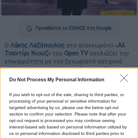
Προσθέστε το ΕΘΝΟΣ στη Google
Ο
Λάκης Λαζόπουλος
στο ανανεωμένο «
Αλ
Τσαντίρι Νιουζ
» του
Open TV
σχολιάζει την
επικαιρότητα με τον ξεχωριστό σατιρικό
τρόπο του, επιφυλάσσοντάς μας κάθε φορά
πολλές εκπλήξεις.
Do Not Process My Personal Information
Ένα από τα θέματα που σχολίασε στη
If you wish to opt-out of the sale, sharing to third parties, or
σημερινή εκπομπή,
ήταν η 90χρονη γιαγιά
,
processing of your personal or sensitive information for
που συνελήφθη επειδή πουλούσε
targeted advertising by us, please use the below opt-out
αυτοσχέδια μάλλινα υποδήματα, τα
section to confirm your selection. Please note that after your
opt-out request is processed you may continue seeing
επωνομαζόμενα τερλίκια σε λαϊκή στη
interest-based ads based on personal information utilized by
Θεσσαλονίκη, ενώ της επιβλήθηκε και
us or personal information disclosed to third parties prior to