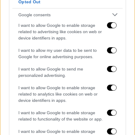
Opted Out
Google consents
I want to allow Google to enable storage
Μεγάλος ντόρος προκλήθηκε την περασμένη
related to advertising like cookies on web or
εβδομάδα, όταν τα ανυπότακτα «βατράχια»
device identifiers in apps.
του Λιμενικού Σώματος τραγούδησαν το
I want to allow my user data to be sent to
απαγορευμένο «Μακεδονία Ξακουστή» και
Google for online advertising purposes.
αποθεώθηκαν από τους πολίτες στην
παρέλαση της 25ης Μαρτίου. «Δεν κατάλαβα,
I want to allow Google to send me
personalized advertising.
ειλικρινά, γιατί έγινε τόση φασαρία για το αν
έπρεπε να ακουστεί ή όχι το "Μακεδονία
I want to allow Google to enable storage
ξακουστή". Ο κόσμος θέλει να δηλώσει κάτι.
related to analytics like cookies on web or
Ασφαλώς δεν πρέπει ν' απαγορεύονται
device identifiers in apps.
τραγούδια, ύμνοι, παραδόσεις που έχουν
I want to allow Google to enable storage
συνδεθεί με αγώνες των Ελλήνων», τόνισε ο
related to functionality of the website or app.
Λάκης Λαζόπουλος.
I want to allow Google to enable storage