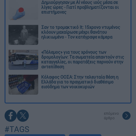
Δημιούργησαν με AI νέους ιούς μέσα σε
λίγες ώρες - Γιατί προβληματίζονται οι
επιστήμονες
Σαν το τρομακτικό It: 15χρονο ντυμένος
κλόουν μαχαίρωσε μέχρι θανάτου
ηλικιωμένο - Τον κατέγραψε κάμερα
«Πόλεμος» για τους χρόνους των
δρομολογίων: Τα σωματεία απαντούν στις
καταγγελίες, οι παρατάξεις περνούν στην
αντεπίθεση
Κόλαφος ΟΟΣΑ: Στην τελευταία θέση η
Ελλάδα για το πραγματικό διαθέσιμο
εισόδημα των νοικοκυριών
επόμενο
άρθρο
#TAGS