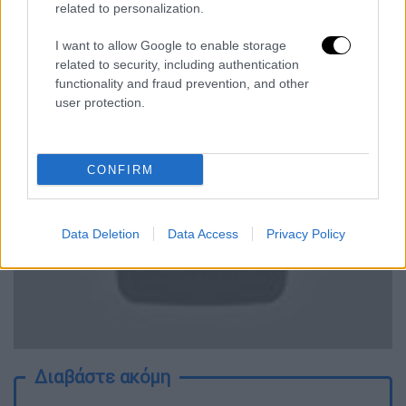
related to personalization.
Όσο για τον Παύλο Πολάκη,
σχολίασε: «Νομίζει πως έχει τους
I want to allow Google to enable storage
δημοσιογράφους, αλλά τον έχουν. Τον
related to security, including authentication
βγάζουν έξω από τα ρούχα του και μετά
functionality and fraud prevention, and other
user protection.
αυτόν τον πιάνουν τα λεβεντιλίκια του».
CONFIRM
Data Deletion
Data Access
Privacy Policy
video
Διαβάστε ακόμη