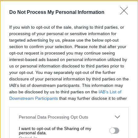
Do Not Process My Personal Information
If you wish to opt-out of the sale, sharing to third parties, or
processing of your personal or sensitive information for
targeted advertising by us, please use the below opt-out
section to confirm your selection. Please note that after your
opt-out request is processed you may continue seeing
interest-based ads based on personal information utilized by
us or personal information disclosed to third parties prior to
your opt-out. You may separately opt-out of the further
disclosure of your personal information by third parties on the
IAB’s list of downstream participants. This information may
also be disclosed by us to third parties on the
IAB’s List of
Downstream Participants
that may further disclose it to other
Ελλάδα
|
05.03.2026 21:19
third parties.
Ο Άδωνις Γεωργιάδης καταθέτει μήνυση
Please note that this website/app uses one or more Google
Personal Data Processing Opt Outs
κατά του Λάκη Λαζόπουλου - «Ύβρεις
services and may gather and store information including but
και προτροπή σε βία εις βάρος μου»
not limited to your visit or usage behaviour. You may click to
I want to opt-out of the Sharing of my
personal data.
grant or deny consent to Google and its third-party tags to