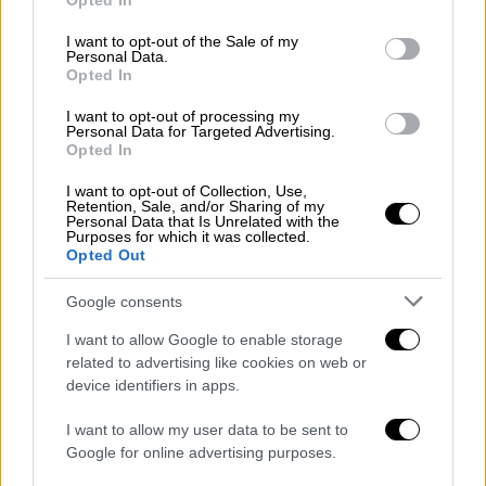
Ο υπουργός Υγείας δήλωσε πως παρότι
Opted In
use your data for below specified purposes in below Google
γενικά αποφεύγει τα δικαστήρια, αυτή τη
consent section.
I want to opt-out of the Sale of my
φορά «δεν μου έμεινε κανένα απολύτως
Personal Data.
άλλο περιθώριο»
Opted In
I want to opt-out of processing my
Personal Data for Targeted Advertising.
Opted In
I want to opt-out of Collection, Use,
Retention, Sale, and/or Sharing of my
Personal Data that Is Unrelated with the
Purposes for which it was collected.
Opted Out
Google consents
I want to allow Google to enable storage
related to advertising like cookies on web or
device identifiers in apps.
I want to allow my user data to be sent to
Google for online advertising purposes.
Τηλεόραση
|
12.02.2026 11:11