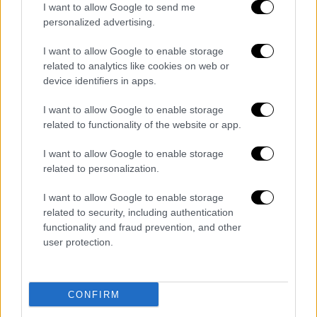
I want to allow Google to send me
Λαζόπουλος σε Καρυστιανού: «Η γυναίκα
personalized advertising.
και ο κάθε άνθρωπος διαθέτει το σώμα
του όπως θέλει»
I want to allow Google to enable storage
related to analytics like cookies on web or
«Σε καμία περίπτωση δεν θέλουμε σκέψεις
device identifiers in apps.
οπισθοδρόμησης, γιατί στην οπισθοδρόμηση
δεν θα μπορέσει το μέλλον να
I want to allow Google to enable storage
ακολουθήσει», σχολίασε ο παρουσιαστής
related to functionality of the website or app.
I want to allow Google to enable storage
related to personalization.
I want to allow Google to enable storage
related to security, including authentication
functionality and fraud prevention, and other
user protection.
CONFIRM