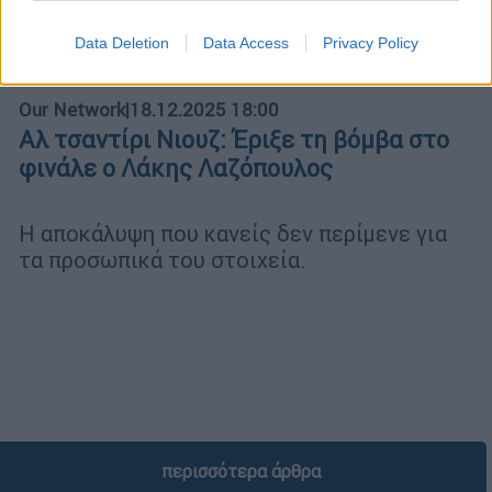
Data Deletion
Data Access
Privacy Policy
Our Network
|
18.12.2025 18:00
Αλ τσαντίρι Νιουζ: Έριξε τη βόμβα στο
φινάλε ο Λάκης Λαζόπουλος
Η αποκάλυψη που κανείς δεν περίμενε για
τα προσωπικά του στοιχεία.
περισσότερα άρθρα