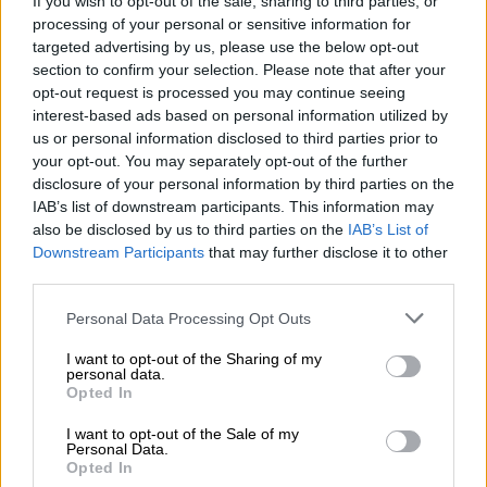
If you wish to opt-out of the sale, sharing to third parties, or
σου που κόβει εισιτήρια, βρήκες μόνο τα
processing of your personal or sensitive information for
κακά για να γελάσεις, πάει να πει αφενός ότι
targeted advertising by us, please use the below opt-out
section to confirm your selection. Please note that after your
είσαι κακόψυχος και εσύ έχεις τη λογική του
opt-out request is processed you may continue seeing
«ξεφτιλίζω ανθρώπους για να κάνω νούμερα
interest-based ads based on personal information utilized by
τηλεθέασης».
Ποιος τώρα τα λέει αυτά; Ο
us or personal information disclosed to third parties prior to
Λαζόπουλος, που επί χρόνια μας κουνούσε
your opt-out. You may separately opt-out of the further
disclosure of your personal information by third parties on the
το χέρι στην κοινωνία ότι πρέπει να
IAB’s list of downstream participants. This information may
ψηφίσουμε τον Αλέξη Τσίπρα
. Και θα πει
also be disclosed by us to third parties on the
IAB’s List of
τώρα για μένα αν στηρίζω ή δεν στηρίζω; Ας
Downstream Participants
that may further disclose it to other
το αποδείξει πώς στηρίζω.
third parties.
Please note that this website/app uses one or more Google
Personal Data Processing Opt Outs
services and may gather and store information including but
not limited to your visit or usage behaviour. You may click to
I want to opt-out of the Sharing of my
personal data.
grant or deny consent to Google and its third-party tags to
Opted In
use your data for below specified purposes in below Google
consent section.
I want to opt-out of the Sale of my
video
Personal Data.
Opted In