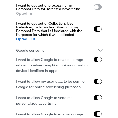
I want to opt-out of processing my
Personal Data for Targeted Advertising.
Opted In
I want to opt-out of Collection, Use,
Γιατί στη εκπομπή του δεν παίζει όταν
Retention, Sale, and/or Sharing of my
Personal Data that Is Unrelated with the
ξεσκίζω τον Μητσοτάκη στην εκπομπή; Γιατί
Purposes for which it was collected.
εγώ τους ξεσκίζω όλους.
Θες να πούμε τη
Opted Out
λέξη «ξεφτιλίζω»; Ναι. Με την κριτική μου,
Google consents
λέω, τους ξεφτιλίζω όλους. Και τον Τσίπρα
και την Καρυστιανού, σαν πολιτικό.
I want to allow Google to enable storage
related to advertising like cookies on web or
Ξεχωρίζω τη μάνα, τη χαροκαμένη. Τον
device identifiers in apps.
Μητσοτάκη, όλους. Την αστυνομία, την
πολιτεία
. Καθημερινά αυτό κάνω. Τα βάζω με
I want to allow my user data to be sent to
αυτούς που θεωρώ ότι έχουν εξουσία. Αυτό
Google for online advertising purposes.
κάνω. Έτσι έχω μάθει να κάνω. Τι κάνεις
I want to allow Google to send me
όμως; Δεν βάζεις αυτά που λέτε για τον
personalized advertising.
Μητσοτάκη. Βάζεις αυτά που λέτε και λες,
I want to allow Google to enable storage
έχεις ένα αφήγημα μετά. Αυτή είναι η