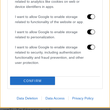
related to analytics like cookies on web or
ξεφτίλα.
Να λες ψέματα, να παραποιείς μία
device identifiers in apps.
αλήθεια για να δημιουργείς ένα αφήγημα
.
Αλλά τι περιμένεις από τον άνθρωπο που
I want to allow Google to enable storage
related to functionality of the website or app.
ξεφτίλιζε επί σειρά ετών μία συνάδελφό
του και έλεγε ότι το τρένο παίζει καλύτερα
I want to allow Google to enable storage
από αυτήν; Που κουνούσε το χέρι σε έναν
related to personalization.
ελληνικό λαό να ψηφίσει αυτόν ή να μην
I want to allow Google to enable storage
ψηφίσει…» συμπλήρωσε ο Γιώργος Λιάγκας.
related to security, including authentication
functionality and fraud prevention, and other
«Και ξέρετε το χειρότερο ποιο είναι; Ότι δεν
user protection.
έμαθε.
Ο άνθρωπος αυτός κάποια στιγμή δεν
έβρισκε θέατρο να παίξει. Ο άνθρωπος
αυτός κάποια στιγμή, που ξεφτίλιζε τη Μιμή,
CONFIRM
την παρακαλούσε να κάνουν θεατρική σχολή
μαζί
. Τα ξέρετε αυτά; Να σας τα πω εγώ. Τον
άνθρωπο που ξεφτίλιζε, τον παρακαλούσε
Data Deletion
Data Access
Privacy Policy
κάποια στιγμή να κάνουν θεατρική σχολή