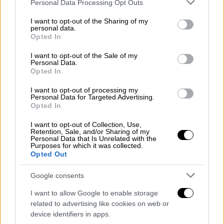
Please note that this website/app uses one or more Google
Personal Data Processing Opt Outs
services and may gather and store information including but
not limited to your visit or usage behaviour. You may click to
I want to opt-out of the Sharing of my
personal data.
grant or deny consent to Google and its third-party tags to
Opted In
use your data for below specified purposes in below Google
consent section.
I want to opt-out of the Sale of my
Personal Data.
Opted In
I want to opt-out of processing my
Personal Data for Targeted Advertising.
Opted In
I want to opt-out of Collection, Use,
Retention, Sale, and/or Sharing of my
Personal Data that Is Unrelated with the
Purposes for which it was collected.
Opted Out
Google consents
I want to allow Google to enable storage
related to advertising like cookies on web or
device identifiers in apps.
View this post on Instagram