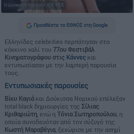
Η Δούκισσα Νομικού/ ΑΠΕ-ΜΠΕ
Προσθέστε το ΕΘΝΟΣ στη Google
Ελληνίδες celebrities περπάτησαν στο
κόκκινο χαλί του
77ου Φεστιβάλ
Κινηματογράφου στις
Κάννες
και
εντυπωσίασαν με την λαμπερή παρουσία
τους.
Εντυπωσιακές παρουσίες
Βίκυ Καγιά
και Δούκισσα Νομικού επέλεξαν
total black δημιουργίες της
Σίλιας
Κριθαριώτη
, ενώ η
Τόνια
Σωτηροπούλου
, η
οποία συνοδευόταν από τον σύζυγό της
Κωστή Μαραβέγια
, ξεχώρισε με την ασημί