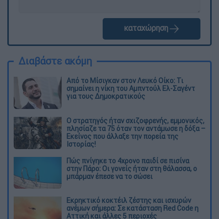
καταχώρηση
Διαβάστε ακόμη
Από το Μίσιγκαν στον Λευκό Οίκο: Τι
σημαίνει η νίκη του Αμπντούλ Ελ-Σαγέντ
για τους Δημοκρατικούς
O στρατηγός ήταν σχιζοφρενής, εμμονικός,
πλησίαζε τα 75 όταν τον αντάμωσε η δόξα –
Εκείνος που άλλαξε την πορεία της
Ιστορίας!
Πώς πνίγηκε το 4χρονο παιδί σε πισίνα
στην Πάρο: Οι γονείς ήταν στη θάλασσα, ο
μπάρμαν έπεσε να το σώσει
Εκρηκτικό κοκτέιλ ζέστης και ισχυρών
ανέμων σήμερα: Σε κατάσταση Red Code η
Αττική και άλλες 5 περιοχές