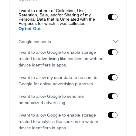
Το
2013
, διορίστηκε γενικός συντονιστής
I want to opt-out of Collection, Use,
του
παραρτήματος
της Κωνσταντινούπολης
Retention, Sale, and/or Sharing of my
Personal Data that Is Unrelated with the
του φιλικά προσκείμενου στην κυβέρνηση
Purposes for which it was collected.
think tank SETA (Ίδρυμα Πολιτικής,
Opted Out
Οικονομικής και Κοινωνικής Έρευνας).
Το
Google consents
2014, έγινε γενικός συντονιστής του SETA.
I want to allow Google to enable storage
Ο
Μπουρχανετίν
Ντουράν
έχει
related to advertising like cookies on web or
συγκεντρώσει ποικίλα σχόλια και απόψεις
device identifiers in apps.
σχετικά με το έργο και τις απόψεις του. Ως
I want to allow my user data to be sent to
Γενικός Συντονιστής του Ιδρύματος SETA, ο
Google for online advertising purposes.
Ντουράν είναι γνωστός για τις αναλύσεις
I want to allow Google to send me
του σχετικά με την τουρκική εσωτερική
personalized advertising.
πολιτική, την εξωτερική πολιτική και τις
υποθέσεις της Μέσης Ανατολής. Έχει
I want to allow Google to enable storage
αρθρογραφήσει στις εφημερίδες «Daily
related to analytics like cookies on web or
device identifiers in apps.
Sabah» και «Politics Today», όπου οι στήλες