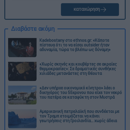
καταχώρηση
Διαβάστε ακόμη
Kadebostany στο ethnos.gr: «Κάποτε
πίστευα ότι το να είσαι outsider ήταν
αδυναμία, τώρα το βλέπω ως δύναμη»
«Χωρίς σκηνές και κουβέρτες σε ακραίες
θερμοκρασίες»: Σε δραματικές συνθήκες
χιλιάδες μετανάστες στη Θέουτα
«Δεν υπήρχε οικονομικό κίνητρο» λέει ο
δικηγόρος του 55χρονου που είχε τον νεκρό
του πατέρα σε καταψύκτη στον Μυστρά
Αμερικανική πετρελαϊκή που συνδέεται με
τον Τραμπ ετοιμάζεται να κάνει
γεωτρήσεις στη Γροιλανδία... χωρίς άδεια