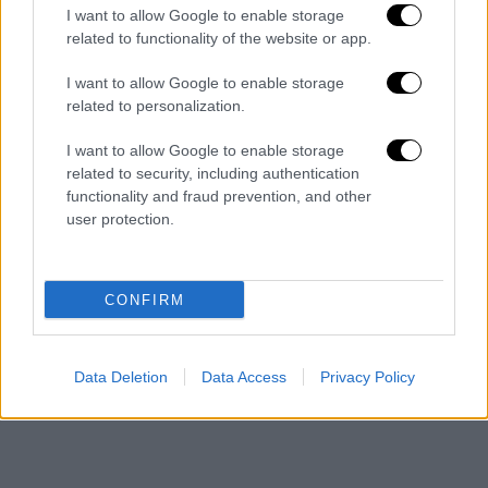
του αντικατοπτρίζουν συχνά μια
I want to allow Google to enable storage
φιλοκυβερνητική στάση, υποστηρίζοντας το
related to functionality of the website or app.
Κόμμα Δικαιοσύνης και Ανάπτυξης (AKP) και
I want to allow Google to enable storage
τις πολιτικές του Τούρκου προέδρου
related to personalization.
Ρετζέπ Ταγίπ Ερντογάν.
I want to allow Google to enable storage
related to security, including authentication
functionality and fraud prevention, and other
user protection.
CONFIRM
Data Deletion
Data Access
Privacy Policy