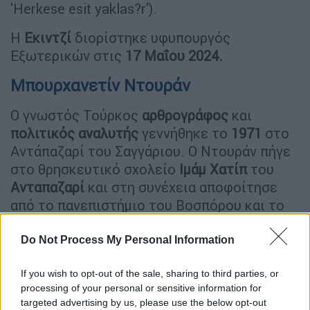
'Herkese esit yaklas?r').
Η
Εκιντζί
διορίστηκε υφυπουργός
Εξωτερικών στις
17 Μαΐου 2024.
Μπουρχανετίν Ντουράν
Ο γνωστός Τούρκος
αρθρογράφος
και
πολιτικός
αναλυτής
γεννήθηκε το
1971
στο
Αντάπαζαρί του Σαγγάριου. Ο Ντουράν πήγε
στο θρησκευτικό σχολείο
Ιμάμ
Χατίπ
του
Ανταπαζαρί
και στη συνέχεια αποφοίτησε
από το πανεπιστήμιο του Βοσπόρου και το
τμήμα Πολιτικών Επιστημών και Διεθνών
Σχέσεων. Κατά τη διάρκεια των
Do Not Process My Personal Information
μεταπτυχιακών του σπουδών, εργάστηκε ως
If you wish to opt-out of the sale, sharing to third parties, or
βοηθός έρευνας στο πανεπιστήμιο
processing of your personal or sensitive information for
Μπιλκέντ. Μεταξύ 1993 και 2001, εργάστηκε
targeted advertising by us, please use the below opt-out