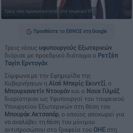
Τρεις νέες προσωπικότητες στο τουρκικό ΥΠΕΞ
Προσθέστε το ΕΘΝΟΣ στη Google
Τρεις νέους
υφυπουργούς
Εξωτερικών
διόρισε με προεδρικό διάταγμα ο
Ρετζέπ
Ταγίπ Ερντογάν.
Σύμφωνα με την Εφημερίδα της
Κυβερνήσεων η
Αϊσέ Μπερίς Εκιντζί
, ο
Μπουρχανετίν
Ντουράν
και ο
Νουχ
Γιλμάζ
διορίστηκαν ως Υφυπουργοί του τουρκικού
Υπουργείου Εξωτερικών στη θέση του
Μπουράκ Ακτσαπάρ
, ο οποίος αποχωρεί για
να αναλάβει τη θέση του μόνιμου
αντιπροσώπου στο Γραφείο του
ΟΗΕ
στη