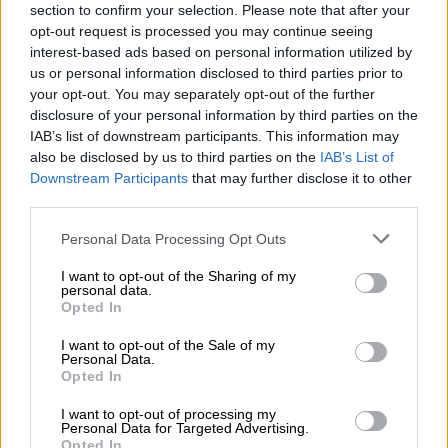
ως βοηθός ερευνητή στο πανεπιστήμιο του
section to confirm your selection. Please note that after your
Σαγγάριου και το τμήμα Δημόσιας Διοίκησης,
opt-out request is processed you may continue seeing
και μεταξύ 2001 και 2009, εργάστηκε ως
interest-based ads based on personal information utilized by
us or personal information disclosed to third parties prior to
λέκτορας στο Τμήμα Διεθνών Σχέσεων του
your opt-out. You may separately opt-out of the further
ίδιου πανεπιστημίου. Το 2006, έγινε
disclosure of your personal information by third parties on the
αναπληρωτής καθηγητής στο πανεπιστήμιο
IAB’s list of downstream participants. This information may
του Σαγγάριου.
Μεταξύ 2006 και 2009,
also be disclosed by us to third parties on the
IAB’s List of
Downstream Participants
that may further disclose it to other
διετέλεσε επικεφαλής του Τμήματος
third parties.
Διεθνών Σχέσεων.
Please note that this website/app uses one or more Google
Personal Data Processing Opt Outs
Το 2009, μετακόμισε στο
Πανεπιστήμιο
services and may gather and store information including but
Ιστάνμπουλ Σεχίρ της
Κωνσταντινούπολης
not limited to your visit or usage behaviour. You may click to
I want to opt-out of the Sharing of my
personal data.
grant or deny consent to Google and its third-party tags to
ως επικεφαλής του τμήματος Πολιτικής
Opted In
use your data for below specified purposes in below Google
Επιστήμης και Διεθνών Σχέσεων. Το 2010-
consent section.
I want to opt-out of the Sale of my
2011, ήταν επισκέπτης υπότροφος στο
Personal Data.
Opted In
πανεπιστήμιο George Mason.
I want to opt-out of processing my
Συντονιστής του think tank SETA
Personal Data for Targeted Advertising.
Opted In