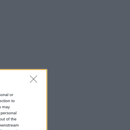
sonal or
ection to
ou may
 personal
out of the
 downstream