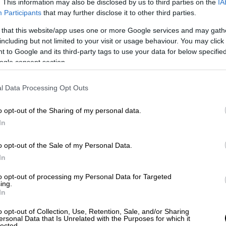
. This information may also be disclosed by us to third parties on the
IA
Participants
that may further disclose it to other third parties.
 that this website/app uses one or more Google services and may gath
including but not limited to your visit or usage behaviour. You may click 
video
 to Google and its third-party tags to use your data for below specifi
ogle consent section.
l Data Processing Opt Outs
o opt-out of the Sharing of my personal data.
In
o opt-out of the Sale of my Personal Data.
In
ι της στο
Instagram
ανέφερε πως την
αθώς «
μονομερώς αποφάσισε να αλλάξει
to opt-out of processing my Personal Data for Targeted
ing.
ναυλία και του έδωσε πολιτικό χαρακτήρα
In
τέτοιο
».
o opt-out of Collection, Use, Retention, Sale, and/or Sharing
ersonal Data that Is Unrelated with the Purposes for which it
lected.