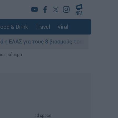
ood & Drink
Travel
Viral
 τους 8 βιασμούς τουριστριών - «Μόνο 3 περιστ
σε η κάμερα