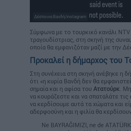
Δέσποινα Βανδή/instagram
Σύμφωνα με το τουρκικό κανάλι NTV 
τραγουδίστριας, στη σκηνή της συνα
οποία θα εμφανιζόταν μαζί με την Δέ
Προκαλεί η δήμαρχος του Τ
Στη συνέχεια στη σκηνή ανέβηκε η δ
ότι «η κυρία Βανδή δεν θα εμφανιστε
σημαία και η αφίσα του
Ατατούρκ
. Μη
να κουράζεστε και να σπαταλάτε τις
να κερδίσουμε αυτά τα χώματα και ε
αδερφοσύνη και η φιλία θα κερδίσουν
Ne BAYRAĞIMIZI, ne de ATATÜRK’ü