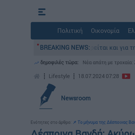
Πολιτική
Οικονομία
Ελ
ν Ελλάδα - Κατηγορείται και για την εκτέλεση 
BREAKING NEWS:
δημοφιλές τώρα:
Νέα απάτη με τροχαία: 
┋
Lifestyle
┋
18.07.2024 07:28
Newsroom
Ενότητες στο άρθρο:
📌 Το μήνυμα της Δέσποινας Βα
Δέσποινα Βανδή: Ακύρω