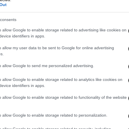
συναυλία δεν ήταν δυνατή» πρόσθεσε η
Out
σή της εκφράζει τον σεβασμό της σε όσους
η Σμύρνη.
consents
o allow Google to enable storage related to advertising like cookies on
evice identifiers in apps.
o allow my user data to be sent to Google for online advertising
s.
to allow Google to send me personalized advertising.
o allow Google to enable storage related to analytics like cookies on
evice identifiers in apps.
o allow Google to enable storage related to functionality of the website
o allow Google to enable storage related to personalization.
o allow Google to enable storage related to security, including