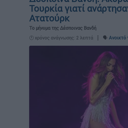
Τουρκία γιατί ανάρτησα
Ατατούρκ
Το μήνυμα της Δέσποινας Βανδή
🕛 χρόνος ανάγνωσης: 2 λεπτά ┋ 🗣️
Ανοικτό 