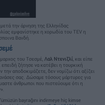
μετά την άρνηση της Ελληνίδας
υλίας εμφανίστηκε η χορωδία του TEV η
σποινα Βανδή.
σεμέ
ήμαρχος του Τσεσμέ,
Λαλ Ντενιζλί
, και είπε
ί επειδή ζήτησε να κατέβει η τουρκική
ν την αποδοκιμάζετε, δεν νομίζω ότι αξίζει
 ανάσες σας. Δώσαμε τόσους μάρτυρες για
ίμαστε άνθρωποι που πιστεύουμε ότι η
».
müzün bayrağını indirmeye hiç kimse