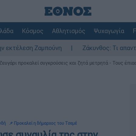
λάδα
Κόσμος
Αθλητισμός
Ψυχαγωγία
F
Ζαμπούνη
Ζάκυνθος: Τι απαντά η ΕΛΑΣ για
Ζευγάρι προκαλεί συγκρούσεις και ζητά μετρητά - Τους έπια
νδή
📌 Προκαλεί η δήμαρχος του Τσεμέ
σε συναυλία της στην