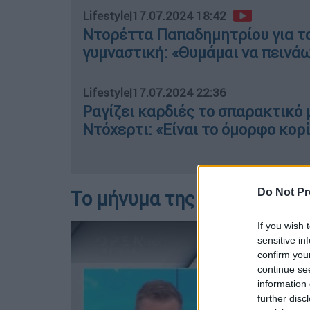
Lifestyle
|
17.07.2024 18:42
Ντορέττα Παπαδημητρίου για τα
γυμναστική: «Θυμάμαι να πεινά
Lifestyle
|
17.07.2024 22:36
Ραγίζει καρδιές το σπαρακτικό
Ντόχερτι: «Είναι το όμορφο κορί
Do Not Pr
Το μήνυμα της Δέσποινας Β
If you wish 
sensitive in
confirm you
continue se
information 
further disc