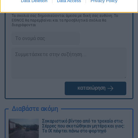
Data Deletion
Data Access
Privacy Policy
Τα σχολιά σας δημοσιεύονται άμεσα με δική σας ευθύνη. Το
ΕΘΝΟΣ θα παρεμβαίνει και τα προσβλητικά σχόλια θα
διαγράφονται
καταχώρηση
Διαβάστε ακόμη
Σοκαριστικό βίντεο από το τροχαίο στις
Σέρρες που σκοτώθηκαν μητέρα και γιος:
Το ΙΧ πέφτει πάνω στο φορτηγό