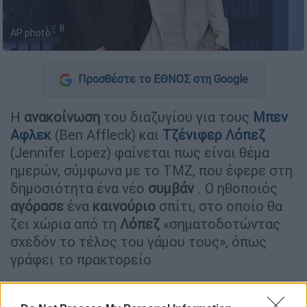
AP photo
Προσθέστε το ΕΘΝΟΣ στη Google
Η
ανακοίνωση
του διαζυγίου για τους
Μπεν
Αφλεκ
(Ben Affleck) και
Τζένιφερ Λόπεζ
(Jennifer Lopez) φαίνεται πως είναι θέμα
ημερών, σύμφωνα με το TMZ, που έφερε στη
δημοσιότητα ένα νέο
συμβάν
. Ο ηθοποιός
αγόρασε
ένα
καινούριο
σπίτι, στο οποίο θα
ζει χώρια από τη
Λόπεζ
«σηματοδοτώντας
σχεδόν το τέλος του γάμου τους», όπως
γράφει το πρακτορείο.
ΔΙΑΒΑΣΤΕ ΕΠΙΣΗΣ