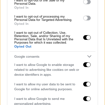
χώρους για γεύμα, ξεχωριστό οικογενειακό
I want to opt-out of the Sale of my
Personal Data.
δωμάτιο, γραφείο, διάφορα μικρά στούντιο,
Opted In
αίθουσα πολυμέσων, ντους, ξενώνα και άλλα.
I want to opt-out of processing my
Personal Data for Targeted Advertising.
Ωρα μηδέν για τη σχέση τους
Opted In
Οι «Μπένιφερ», όπως αποκαλείται το
I want to opt-out of Collection, Use,
Retention, Sale, and/or Sharing of my
διάσημον ζευγάρι,
προσπάθησαν «αθόρυβα»
Personal Data that Is Unrelated with the
Purposes for which it was collected.
να πουλήσουν το σπίτι τους
στο
Μπέβερλι
Opted Out
Χιλς
τον Ιούνιο, αλλά δεν υπήρχαν
ενδιαφερόμενοι, οπότε το έβγαλαν επίσημα
Google consents
στην αγορά στις 11 Ιουλίου
για 68
I want to allow Google to enable storage
εκατομμύρια δολάρια
, ενώ το αγόρασαν
related to advertising like cookies on web or
μόλις πέρυσι για περίπου
61 εκατομμύρια
device identifiers in apps.
δολάρια.
I want to allow my user data to be sent to
Google for online advertising purposes.
ICYMI: Ben Affleck Buys New L.A.
Home, JLo Divorce Inevitable | Click
I want to allow Google to send me
to read more 👇
personalized advertising.