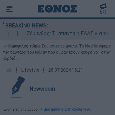
BREAKING NEWS:
η
Ζάκυνθος: Τι απαντά η ΕΛΑΣ για τους 8 
δημοφιλές τώρα:
Σου καίει το μυαλό: Το Netflix έφερε
την ταινιάρα του Νόλαν που οι φαν έχουν κρυφό νο1 στην
καρδιά...
┋
Lifestyle
┋
28.07.2024 16:21
Newsroom
Ενότητες στο άρθρο:
📌 Ωρα μηδέν για τη σχέση τους