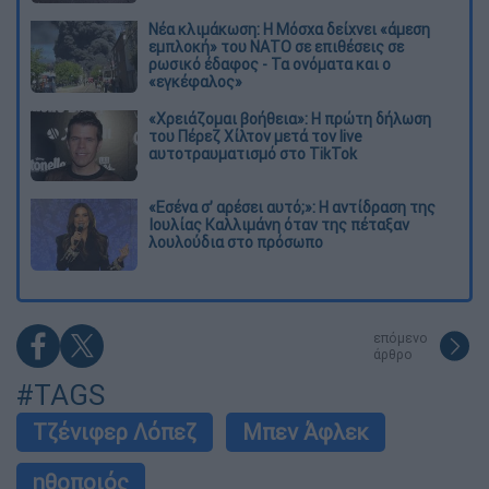
Νέα κλιμάκωση: Η Μόσχα δείχνει «άμεση
εμπλοκή» του ΝΑΤΟ σε επιθέσεις σε
ρωσικό έδαφος - Τα ονόματα και ο
«εγκέφαλος»
«Χρειάζομαι βοήθεια»: Η πρώτη δήλωση
του Πέρεζ Χίλτον μετά τον live
αυτοτραυματισμό στο TikTok
«Εσένα σ’ αρέσει αυτό;»: Η αντίδραση της
Ιουλίας Καλλιμάνη όταν της πέταξαν
λουλούδια στο πρόσωπο
επόμενο
άρθρο
#TAGS
Τζένιφερ Λόπεζ
Μπεν Άφλεκ
ηθοποιός