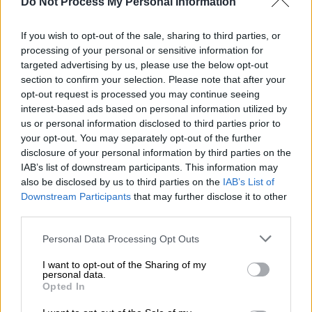
Do Not Process My Personal Information
Lifestyle
|
28.07.2024 13:10
If you wish to opt-out of the sale, sharing to third parties, or
Στο νοσοκομείο η Rita Ora: Ακύρωσε
processing of your personal or sensitive information for
τη συναυλία της για λόγους υγείας
targeted advertising by us, please use the below opt-out
section to confirm your selection. Please note that after your
opt-out request is processed you may continue seeing
Lifestyle
|
28.07.2024 15:27
interest-based ads based on personal information utilized by
Michele Morrone: Ο πρωταγωνιστής
us or personal information disclosed to third parties prior to
του «365 μέρες» έβαλε φωτιά στο
your opt-out. You may separately opt-out of the further
διαδίκτυο με φωτογραφία του
disclosure of your personal information by third parties on the
IAB’s list of downstream participants. This information may
also be disclosed by us to third parties on the
IAB’s List of
Downstream Participants
that may further disclose it to other
third parties.
Ο Αφλεκ υπέγραψε το συμβόλαιο για την
Please note that this website/app uses one or more Google
έπαυλη που του
κόστισε 20,5 εκατομμύρια
Personal Data Processing Opt Outs
services and may gather and store information including but
δολάρια
. Οι ίδιες πληροφορίες αναφέρουν
not limited to your visit or usage behaviour. You may click to
I want to opt-out of the Sharing of my
ότι η πολυτελής νέα κατοικία του ηθοποιού,
personal data.
grant or deny consent to Google and its third-party tags to
Opted In
διαθέτει
πέντε κρεβάτια και έξι μπάνια
με
use your data for below specified purposes in below Google
consent section.