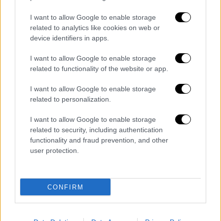
https://t.co/kcHECovnez
I want to allow Google to enable storage
related to analytics like cookies on web or
— TMZ (@TMZ)
July 28, 2024
device identifiers in apps.
Κανένας από τους δύο
δεν επιβεβαιώνει τον
I want to allow Google to enable storage
χωρισμό τους
, αλλά μια σειρά γεγονότων
related to functionality of the website or app.
που έχουν συμβεί τους τελευταίους μήνες,
I want to allow Google to enable storage
δεν αφήνουν χώρο για αμφιβολίες. Η Λόπεζ
related to personalization.
γιόρτασε τα γενέθλιά της σε ένα πάρτι, όπου
ο
ηθοποιός
δεν παραβρέθηκε ποτέ
.
I want to allow Google to enable storage
related to security, including authentication
Την ίδια ώρα, οι παπαράτσι παρατήρησαν ότι
functionality and fraud prevention, and other
user protection.
η σταρ σταμάτησε να φοράει το κολιέ με το
όνομα του Aφλεκ. Τέλος, δημοσιεύματα
αποκάλυψαν ότι
πέρασαν χωριστά την
CONFIRM
επέτειο του γάμου του
ς, ενώ αναφέρεται ότι
η Λόπεζ ψάχνει και εκείνη το νέο της σπίτι.