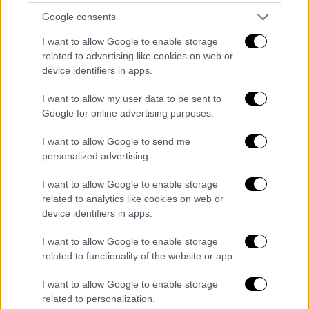
θα γίνει κενό ή απλά θα κάνει κάτι
…».
Google consents
Drew Barrymore admits her Kamala
I want to allow Google to enable storage
Harris interview was "the scariest
related to advertising like cookies on web or
device identifiers in apps.
conversation" she’s had on her show:
"All I kept thinking was, if you do one
I want to allow my user data to be sent to
thing to screw up this woman’s
Google for online advertising purposes.
path…"
https://t.co/jVbqheoAFL
I want to allow Google to send me
pic.twitter.com/lc6De8IFbC
personalized advertising.
— Decider (@decider)
September 15,
I want to allow Google to enable storage
2024
related to analytics like cookies on web or
device identifiers in apps.
Ειδικότερα, η ηθοποιός και παρουσιάστρια
δήλωσε πως ενώ η μεγάλη της επιθυμία ήταν
I want to allow Google to enable storage
related to functionality of the website or app.
η συζήτησή τους να είναι «διασκεδαστική»
και «αφοπλιστική»,
φοβήθηκε ότι θα
I want to allow Google to enable storage
«αμαύρωνε» την εικόνα της Χάρις
.
related to personalization.