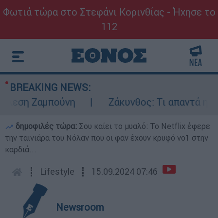
Φωτιά τώρα στο Στεφάνι Κορινθίας - Ήχησε το
112
BREAKING NEWS:
εση Ζαμπούνη
Ζάκυνθος: Τι απαντά η ΕΛΑΣ
δημοφιλές τώρα:
Σου καίει το μυαλό: Το Netflix έφερε
την ταινιάρα του Νόλαν που οι φαν έχουν κρυφό νο1 στην
καρδιά...
┋
Lifestyle
┋
15.09.2024 07:46
Newsroom