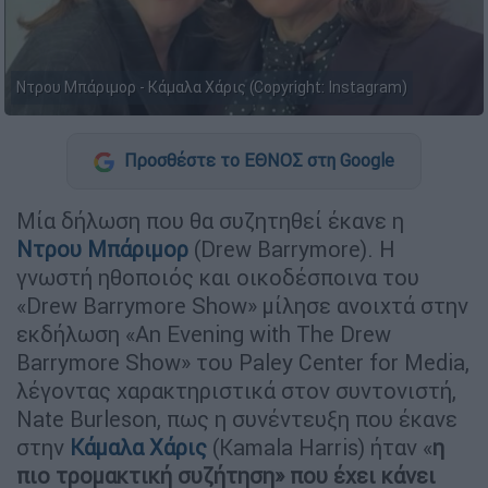
Ντρου Μπάριμορ - Κάμαλα Χάρις (Copyright: Instagram)
Προσθέστε το ΕΘΝΟΣ στη Google
Μία δήλωση που θα συζητηθεί έκανε η
Ντρου Μπάριμορ
(Drew Barrymore). H
γνωστή ηθοποιός και οικοδέσποινα του
«Drew Barrymore Show» μίλησε ανοιχτά στην
εκδήλωση «An Evening with The Drew
Barrymore Show» του Paley Center for Media,
λέγοντας χαρακτηριστικά στον συντονιστή,
Nate Burleson, πως η συνέντευξη που έκανε
στην
Κάμαλα Χάρις
(Kamala Harris) ήταν «
η
πιο τρομακτική συζήτηση» που έχει κάνει