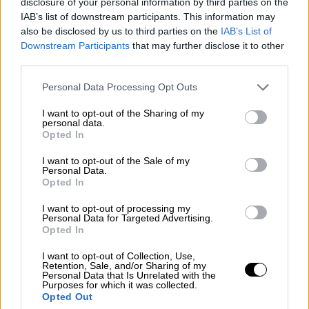
disclosure of your personal information by third parties on the
πολύ καλά ότι η συνέντευξη με την
IAB’s list of downstream participants. This information may
αντιπρόεδρο Χάρις
δεν ήταν μικρό
also be disclosed by us to third parties on the
IAB’s List of
κατόρθωμα
, κάτι που την έκανε να νιώθει το
Downstream Participants
that may further disclose it to other
βάρος της πιθανής επιρροής της συζήτησής
third parties.
τους στη φήμη της υποψήφιας για την
Please note that this website/app uses one or more Google
Personal Data Processing Opt Outs
προεδρία.
services and may gather and store information including but
not limited to your visit or usage behaviour. You may click to
I want to opt-out of the Sharing of my
Μεταξύ άλλων, η Μπάριμορ τόνισε πως
personal data.
grant or deny consent to Google and its third-party tags to
Opted In
«
κανείς μας δεν μπορούσε να φανταστεί
την
use your data for below specified purposes in below Google
consent section.
πορεία που θα ακολουθούσε η Χάρις για να
I want to opt-out of the Sale of my
Personal Data.
ηγηθεί του ψηφοδελτίου των Δημοκρατικών
Opted In
στις προεδρικές εκλογές του 2024».
I want to opt-out of processing my
Personal Data for Targeted Advertising.
«Το μόνο που σκεφτόμουν ήταν ότι, αν
Opted In
κάνεις ένα πράγμα που θα χαλάσει την
I want to opt-out of Collection, Use,
πορεία αυτής της γυναίκας -και είσαι ο
Retention, Sale, and/or Sharing of my
Personal Data that Is Unrelated with the
κλόουν που θα το κάνει- και αν κάνεις ένα
Purposes for which it was collected.
πράγμα που
θα την κάνει να φαίνεται κακή ή
Opted Out