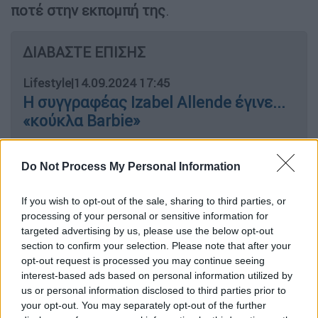
ποτέ στην εκπομπή της
.
ΔΙΑΒΑΣΤΕ ΕΠΙΣΗΣ
Lifestyle
|
14.09.2024 17:45
Η συγγραφέας Izabel Allende έγινε...
«κούκλα Barbie»
Lifestyle
|
14.09.2024 16:35
Do Not Process My Personal Information
Μπάρι Κιόγκαν: «Δεν είχα πατρική
φιγούρα μεγαλώνοντας - Η σχέση με
If you wish to opt-out of the sale, sharing to third parties, or
τον γιο μου δεν είναι ακριβώς η
processing of your personal or sensitive information for
targeted advertising by us, please use the below opt-out
κανονική σχέση πατέρα-γιου»
section to confirm your selection. Please note that after your
opt-out request is processed you may continue seeing
interest-based ads based on personal information utilized by
us or personal information disclosed to third parties prior to
Συγκεκριμένα, η ίδια σημείωσε πως γνώριζε
your opt-out. You may separately opt-out of the further