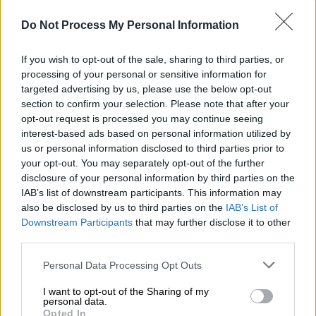
κάτι κοινό, είναι και οι δύο «μέλη» του «mile
high club», όπως αποκαλούν το σεξ στον
Do Not Process My Personal Information
αέρα και πιο συγκεκριμένα, το σεξ στο
αεροπλάνο
If you wish to opt-out of the sale, sharing to third parties, or
processing of your personal or sensitive information for
targeted advertising by us, please use the below opt-out
section to confirm your selection. Please note that after your
opt-out request is processed you may continue seeing
interest-based ads based on personal information utilized by
us or personal information disclosed to third parties prior to
your opt-out. You may separately opt-out of the further
disclosure of your personal information by third parties on the
IAB’s list of downstream participants. This information may
also be disclosed by us to third parties on the
IAB’s List of
Downstream Participants
that may further disclose it to other
third parties.
Please note that this website/app uses one or more Google
Personal Data Processing Opt Outs
services and may gather and store information including but
not limited to your visit or usage behaviour. You may click to
I want to opt-out of the Sharing of my
personal data.
grant or deny consent to Google and its third-party tags to
Opted In
Lifestyle
|
13.11.2023 14:03