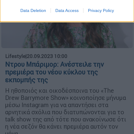
Data Deletion
Data Access
Privacy Policy
Lifestyle
|
20.09.2023 10:00
Ντρου Μπάριμορ: Ανέστειλε την
πρεμιέρα του νέου κύκλου της
εκπομπής της
Η ηθοποιός και οικοδέσποινα του «The
Drew Barrymore Show» κοινοποίησε μήνυμα
μέσω Instagram για να απαντήσει στα
αρνητικά σχόλια που διατυπώνονται για τo
talk show της από τότε που ανακοίνωσε ότι
η νέα σεζόν θα κάνει πρεμιέρα αυτόν τον
μήνα