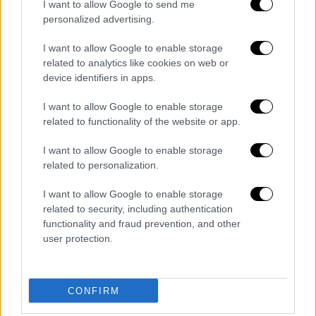
I want to allow Google to send me
personalized advertising.
I want to allow Google to enable storage
related to analytics like cookies on web or
Lifestyle
|
01.11.2023 11:23
device identifiers in apps.
Αγνώριστη η Ντρου Μπάριμορ ως
I want to allow Google to enable storage
Μπομπ Ρος στο «The Drew Barrymore
related to functionality of the website or app.
Show»
I want to allow Google to enable storage
Έκανε μία εντυπωσιακή εμφάνιση με το
related to personalization.
χαρακτηριστικό άφρο μαλλί, ψεύτικο μούσι
και τρίχες στο στήθος
I want to allow Google to enable storage
related to security, including authentication
functionality and fraud prevention, and other
user protection.
CONFIRM