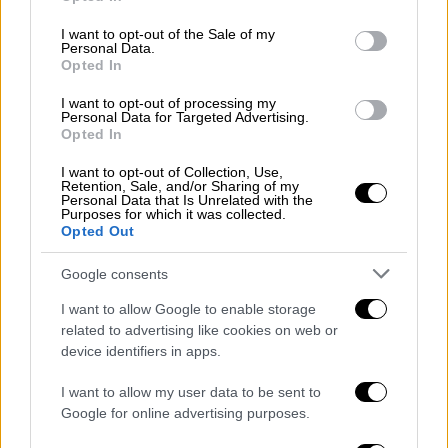
use your data for below specified purposes in below Google
Η Μέγκαν Φοξ αποκαλύπτει: «Ήμουν
consent section.
I want to opt-out of the Sale of my
εθισμένη στο να ερωτεύομαι»
Personal Data.
Opted In
«Εθισμένη στο να ερωτεύομαι» είπε ότι
I want to opt-out of processing my
ήταν η Μέγκαν Φοξ (Megan Fox) μιλώντας,
Personal Data for Targeted Advertising.
την προηγούμενη εβδομάδα, στην εκπομπή
Opted In
«The Drew Barrymore Show» με την ηθοποιό
I want to opt-out of Collection, Use,
Ντρου Μπάριμορ
Retention, Sale, and/or Sharing of my
Personal Data that Is Unrelated with the
Purposes for which it was collected.
Opted Out
Google consents
I want to allow Google to enable storage
related to advertising like cookies on web or
device identifiers in apps.
I want to allow my user data to be sent to
Google for online advertising purposes.