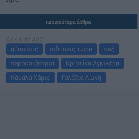
περισσότερα άρθρα
ΑΛΛΑ #TAGS
ηθοποιός
ειδήσεις τώρα
σεξ
παρουσιάστρια
Κριστίνα Αγκιλέρα
Κάμαλα Χάρις
Γαλάζια Λίμνη