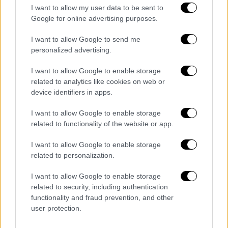
I want to allow my user data to be sent to
Google for online advertising purposes.
I want to allow Google to send me
personalized advertising.
I want to allow Google to enable storage
related to analytics like cookies on web or
device identifiers in apps.
I want to allow Google to enable storage
Ο Μπάτμαν απέκτησε αστέρι στη Λεωφόρο της Δόξας
related to functionality of the website or app.
Ο Μπάτμαν δημιουργήθηκε για την DC
I want to allow Google to enable storage
Comics από τον Μπομπ Κέιν και με συγγαφέα
related to personalization.
τον Μπιλ Φίνγκερ εμφανίστηκε για πρώτη
I want to allow Google to enable storage
φορά στο «Detective Comics #27» του 1939.
related to security, including authentication
Από τότε ο «Dark Knight» (Σκοτεινός
functionality and fraud prevention, and other
Ιππότης)
παραμένει σύμβολο
user protection.
αποφασιστικότητας, θάρρους και