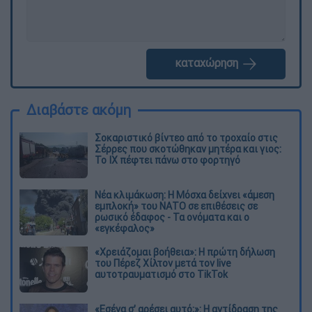
καταχώρηση
Διαβάστε ακόμη
Σοκαριστικό βίντεο από το τροχαίο στις
Σέρρες που σκοτώθηκαν μητέρα και γιος:
Το ΙΧ πέφτει πάνω στο φορτηγό
Νέα κλιμάκωση: Η Μόσχα δείχνει «άμεση
εμπλοκή» του ΝΑΤΟ σε επιθέσεις σε
ρωσικό έδαφος - Τα ονόματα και ο
«εγκέφαλος»
«Χρειάζομαι βοήθεια»: Η πρώτη δήλωση
του Πέρεζ Χίλτον μετά τον live
αυτοτραυματισμό στο TikTok
«Εσένα σ’ αρέσει αυτό;»: Η αντίδραση της