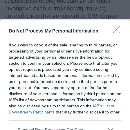
εμφανίζεται στους θαυμαστές σε κόμικ,
κινούμενα σχέδια, τηλεόραση, ταινίες,
παιχνίδια και βιντεοπαιχνίδια. Ο Μπάτμαν
ήταν κυριολεκτικά παντού και τώρα
είμαστε
τόσο περήφανοι που είναι ο πρώτος
Do Not Process My Personal Information
υπερήρωας που προσγειώθηκε δίκαια εδώ
για να λάβει το δικό του αστέρι στη
If you wish to opt-out of the sale, sharing to third parties, or
processing of your personal or sensitive information for
Λεωφόρο της Δόξας στο Χόλιγουντ
» τόνισε.
targeted advertising by us, please use the below opt-out
section to confirm your selection. Please note that after your
Batman receives a star on the
opt-out request is processed you may continue seeing
Hollywood Walk of Fame. 🌟
interest-based ads based on personal information utilized by
pic.twitter.com/z8TBZUHs5T
us or personal information disclosed to third parties prior to
your opt-out. You may separately opt-out of the further
— Variety (@Variety)
September 26,
disclosure of your personal information by third parties on the
IAB’s list of downstream participants. This information may
2024
also be disclosed by us to third parties on the
IAB’s List of
Downstream Participants
that may further disclose it to other
Ο Μπάτμαν
είναι ο 20ός φανταστικός
third parties.
χαρακτήρας
που αποκτά αστέρι στη
Please note that this website/app uses one or more Google
Personal Data Processing Opt Outs