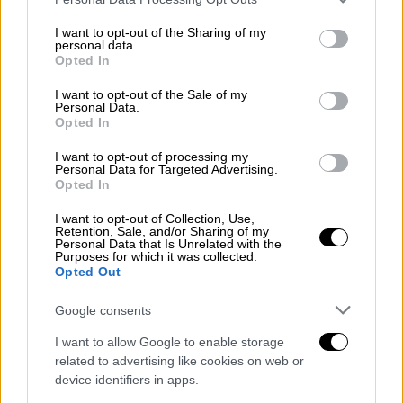
Λεωφόρο της Δόξας
. Μόνο 20 από τα
services and may gather and store information including but
συνολικά 2.780 αστέρια αντιπροσωπεύουν
not limited to your visit or usage behaviour. You may click to
I want to opt-out of the Sharing of my
ποσοστό 0,01%, αναφέρει το EW
personal data.
grant or deny consent to Google and its third-party tags to
Opted In
σημειώνοντας ότι η απονομή αποτέλεσε
use your data for below specified purposes in below Google
consent section.
πραγματικά ιστορικό γεγονός.
I want to opt-out of the Sale of my
Personal Data.
Opted In
Χρειάστηκε να περάσουν 18 χρόνια για να
απονείμει το Εμπορικό Επιμελητήριο του
I want to opt-out of processing my
Personal Data for Targeted Advertising.
Χόλιγουντ
το πρώτο αστέρι σε έναν
Opted In
φανταστικό χαρακτήρα, τον Μίκυ Μάους
. Τα
I want to opt-out of Collection, Use,
άλλα 18 αστέρια έχουν απονεμηθεί σε
Retention, Sale, and/or Sharing of my
Personal Data that Is Unrelated with the
τηλεοπτικές οικογένειες, ζώα συντροφιάς
Purposes for which it was collected.
σε κινούμενα σχέδια και χαρακτήρες
Opted Out
ζωντανής δράσης τόσο αξέχαστους που
Google consents
έχουν ξεπεράσει τους ηθοποιούς που τους
ενσαρκώνουν.
I want to allow Google to enable storage
related to advertising like cookies on web or
device identifiers in apps.