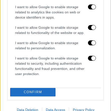
την Αγγλία και την Τσέλσι ενώ ήσουν
I want to allow Google to enable storage
άστεγη», ακούγεται να λέει ο πρίγκιπας.
related to analytics like cookies on web or
device identifiers in apps.
«
Δεν πιστεύω ότι θα έπρεπε να ζούμε με την
I want to allow Google to enable storage
έλλειψη στέγης στον 21ο αιώνα
», καταλήγει
related to functionality of the website or app.
στο τέλος του βίντεο, στο οποίο
σημειώνεται ότι το ντοκιμαντέρ «έρχεται
I want to allow Google to enable storage
σύντομα».
related to personalization.
Η νέα παραγωγή του ITV1 επικεντρώνεται
I want to allow Google to enable storage
related to security, including authentication
στο πρόγραμμα «Homewards» κατά τον
functionality and fraud prevention, and other
πρώτο χρόνο λειτουργίας του. Η
user protection.
πρωτοβουλία που ξεκίνησε από τον πρίγκιπα
Ουίλιαμ και το Βασιλικό Ίδρυμα του πρίγκιπα
και της πριγκίπισσας της Ουαλίας, θέλει να
CONFIRM
κάνει την έλλειψη στέγης «
σπάνια, σύντομη
και μη επαναλαμβανόμενη
» μέσα στα επόμενα
πέντε χρόνια.
Data Deletion
Data Access
Privacy Policy