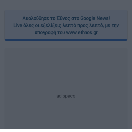
Ακολούθησε το Έθνος στο Google News!
Live όλες οι εξελίξεις λεπτό προς λεπτό, με την
υπογραφή του www.ethnos.gr