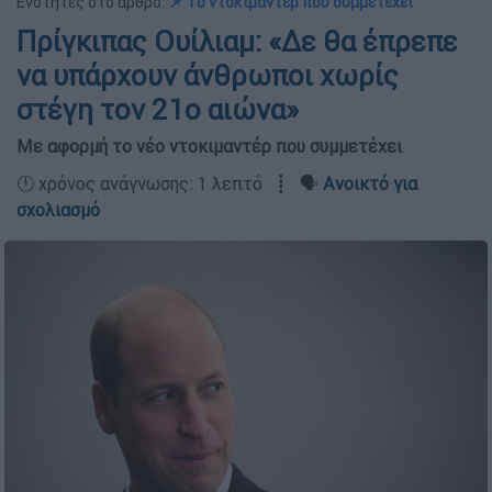
Ενότητες στο άρθρο:
📌 Το ντοκιμαντέρ που συμμετέχει
Πρίγκιπας Ουίλιαμ: «Δε θα έπρεπε
να υπάρχουν άνθρωποι χωρίς
στέγη τον 21ο αιώνα»
Με αφορμή το νέο ντοκιμαντέρ που συμμετέχει
🕛 χρόνος ανάγνωσης: 1 λεπτό ┋ 🗣️
Ανοικτό για
σχολιασμό