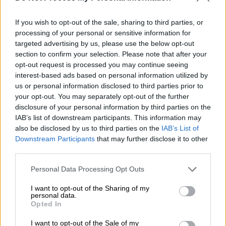
γυναίκες του κόσμου
If you wish to opt-out of the sale, sharing to third parties, or
processing of your personal or sensitive information for
targeted advertising by us, please use the below opt-out
Το ντοκιμαντέρ που συμμετέχει
section to confirm your selection. Please note that after your
opt-out request is processed you may continue seeing
Σε ένα τρέιλερ για το επερχόμενο
interest-based ads based on personal information utilized by
ντοκιμαντέρ του ITV1 «Prince William: We
us or personal information disclosed to third parties prior to
Can End Homelessness» που κυκλοφόρησε
your opt-out. You may separately opt-out of the further
disclosure of your personal information by third parties on the
την Κυριακή 13 Οκτωβρίου, ο πρίγκιπας της
IAB’s list of downstream participants. This information may
Ουαλίας
αναφέρεται στους στόχους του που
also be disclosed by us to third parties on the
IAB’s List of
αφορούν την ευαισθητοποίηση γύρω από
Downstream Participants
that may further disclose it to other
τους άστεγους
και τη δυνατότητα αλλαγής
third parties.
μέσω της πρωτοβουλίας του Homewards.
Please note that this website/app uses one or more Google
Personal Data Processing Opt Outs
services and may gather and store information including but
«Προσπάθησα σιγά σιγά να επεξεργαστώ τι
not limited to your visit or usage behaviour. You may click to
I want to opt-out of the Sharing of my
personal data.
μπορώ να προσφέρω μέσω του ρόλου και
grant or deny consent to Google and its third-party tags to
Opted In
της πλατφόρμας που έχω», ακούγεται να
use your data for below specified purposes in below Google
consent section.
λέει ο πρίγκιπας στο τρέιλερ. Και
I want to opt-out of the Sale of my