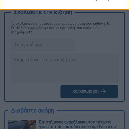
Τα σχολιά σας δημοσιεύονται άμεσα με δική σας ευθύνη. Το
ΕΘΝΟΣ θα παρεμβαίνει και τα προσβλητικά σχόλια θα
διαγράφονται
καταχώρηση
Διαβάστε ακόμη
Επιστήμονες ανακάλυψαν τον τέταρτο
γνωστό τύπο μεταδοτικού καρκίνου στον