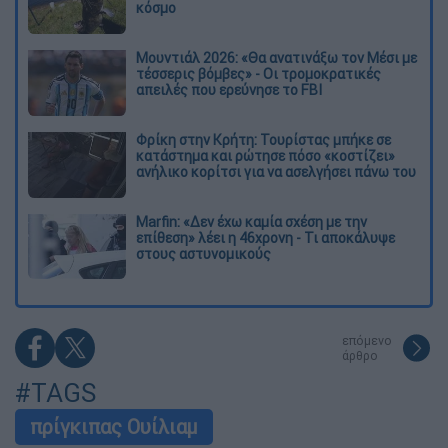
κόσμο
Μουντιάλ 2026: «Θα ανατινάξω τον Μέσι με
τέσσερις βόμβες» - Οι τρομοκρατικές
απειλές που ερεύνησε το FBI
Φρίκη στην Κρήτη: Τουρίστας μπήκε σε
κατάστημα και ρώτησε πόσο «κοστίζει»
ανήλικο κορίτσι για να ασελγήσει πάνω του
Marfin: «Δεν έχω καμία σχέση με την
επίθεση» λέει η 46χρονη - Τι αποκάλυψε
στους αστυνομικούς
επόμενο
άρθρο
#TAGS
πρίγκιπας Ουίλιαμ