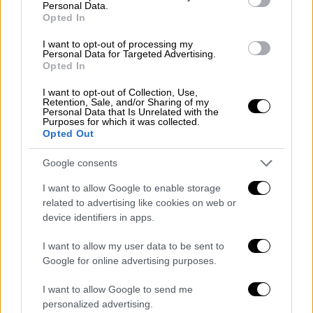
Personal Data.
προσθέτει: «
Εμπνέομαι και καθοδηγούμαι
Opted In
από αυτό που έκανε η μητέρα μου, ιδίως
I want to opt-out of processing my
όσον αφορά τους άστεγους
».
Personal Data for Targeted Advertising.
Opted In
I want to opt-out of Collection, Use,
Retention, Sale, and/or Sharing of my
Personal Data that Is Unrelated with the
Purposes for which it was collected.
Opted Out
video
Google consents
I want to allow Google to enable storage
related to advertising like cookies on web or
device identifiers in apps.
I want to allow my user data to be sent to
Στο τρέιλερ, φαίνεται να συνομιλεί με την
Google for online advertising purposes.
πρώην ποδοσφαιρίστρια Φάρα Γουίλιαμς
I want to allow Google to send me
(Fara Williams), η οποία
ήταν άστεγη για έξι
personalized advertising.
χρόνια
, σύμφωνα με το BBC. «Έπαιξες για