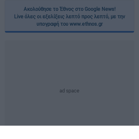
Ακολούθησε το Έθνος στο Google News!
Live όλες οι εξελίξεις λεπτό προς λεπτό, με την
υπογραφή του www.ethnos.gr