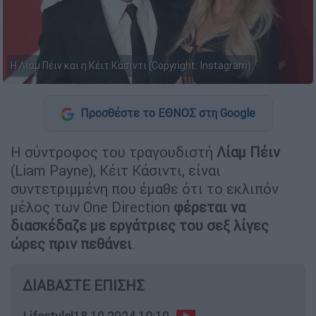
Η Λίαμ Πέιν και η Κέιτ Κάσιντι (Copyright: Instagram)
Προσθέστε το ΕΘΝΟΣ στη Google
Η σύντροφος του τραγουδιστή
Λίαμ Πέιν
(Liam Payne), Κέιτ Κάσιντι, είναι
συντετριμμένη που έμαθε ότι το εκλιπόν
μέλος των One Direction
φέρεται να
διασκέδαζε με εργάτριες του σεξ λίγες
ώρες πριν πεθάνει
.
ΔΙΑΒΑΣΤΕ ΕΠΙΣΗΣ
Lifestyle
|
18.10.2024 19:10