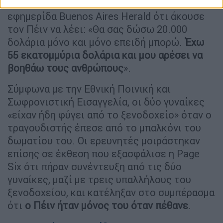
Αμερικανός τουρίστας δήλωσε στην
εφημερίδα Buenos Aires Herald ότι άκουσε
τον Πέιν να λέει: «Θα σας δώσω 20.000
δολάρια μόνο και μόνο επειδή μπορώ.
Έχω
55 εκατομμύρια δολάρια και μου αρέσει να
βοηθάω τους ανθρώπους
».
Σύμφωνα με την Εθνική Ποινική και
Σωφρονιστική Εισαγγελία, οι δύο γυναίκες
«είχαν ήδη φύγει από το ξενοδοχείο» όταν ο
τραγουδιστής έπεσε από το μπαλκόνι του
δωματίου του. Οι ερευνητές μοιράστηκαν
επίσης σε έκθεση που εξασφάλισε η Page
Six ότι πήραν συνέντευξη από τις δύο
γυναίκες, μαζί με τρεις υπαλλήλους του
ξενοδοχείου, και κατέληξαν στο συμπέρασμα
ότι
ο Πέιν ήταν μόνος του όταν πέθανε
.