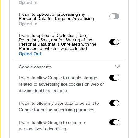
εργάτριες του σεξ παραδέχθηκαν ότι
Opted In
κατανάλωσαν αλκοόλ
με τον Πέιν στο
I want to opt-out of processing my
δωμάτιο του ξενοδοχείου του πριν πεθάνει.
Personal Data for Targeted Advertising.
Opted In
Οι γυναίκες, η ταυτότητα των οποίων δεν
I want to opt-out of Collection, Use,
αποκαλύφθηκε, μίλησαν με τον επικεφαλής
Retention, Sale, and/or Sharing of my
Personal Data that Is Unrelated with the
εισαγγελέα Μαρσέλο Ρόμα ενόρκως και
Purposes for which it was collected.
Opted Out
ομολόγησαν ότι προσκλήθηκαν στο
ξενοδοχείο CasaSur Palermo, αφού κλήθηκαν
Google consents
μέσω μιας υπηρεσίας συνοδών. Φέρεται να
I want to allow Google to enable storage
έφτασαν στο ξενοδοχείο γύρω στις 11:30
related to advertising like cookies on web or
π.μ. και
πέρασαν μερικές ώρες πίνοντας με
device identifiers in apps.
τον ποπ σταρ
. Οι εργάτριες του σεξ
υποστηρίζουν, ωστόσο, ότι
δεν έκαναν
I want to allow my user data to be sent to
Google for online advertising purposes.
χρήση ναρκωτικών
με τον Πέιν και ότι τους
φάνηκε «φυσιολογικός».
I want to allow Google to send me
personalized advertising.
Liam Payne’s girlfriend, Kate Cassidy,