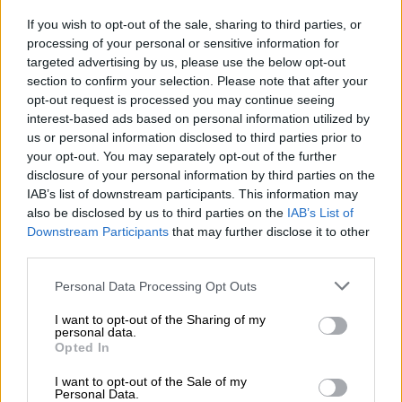
«
Δεν έχει σταματήσει να κλαίει
», αποκάλυψε
If you wish to opt-out of the sale, sharing to third parties, or
ακόμη ο φίλος. «Είναι συντετριμμένη. Έχει
processing of your personal or sensitive information for
targeted advertising by us, please use the below opt-out
ένα καλό σύστημα υποστήριξης γύρω της,
section to confirm your selection. Please note that after your
αλλά αυτό πήγε από το κακό στο χειρότερο.
opt-out request is processed you may continue seeing
Δεν είναι καλά».
interest-based ads based on personal information utilized by
us or personal information disclosed to third parties prior to
Ο Πέιν πέθανε την Τετάρτη 16 Οκτωβρίου.
your opt-out. You may separately opt-out of the further
Έπεσε από το μπαλκόνι του τρίτου ορόφου
disclosure of your personal information by third parties on the
IAB’s list of downstream participants. This information may
του ξενοδοχείου CasaSur Palermo στο
also be disclosed by us to third parties on the
IAB’s List of
Μπουένος Άιρες, όπου διέμενε. Σύμφωνα με
Downstream Participants
that may further disclose it to other
πληροφορίες, βρισκόταν
υπό την επήρεια
third parties.
ισχυρών ναρκωτικών που προκαλούν
Please note that this website/app uses one or more Google
Personal Data Processing Opt Outs
παραισθήσεις και ψυχωτικές κρίσεις
. Πηγές
services and may gather and store information including but
που συμμετέχουν στην έρευνα για τον
not limited to your visit or usage behaviour. You may click to
I want to opt-out of the Sharing of my
personal data.
θάνατό
του δήλωσαν την Παρασκευή στο
grant or deny consent to Google and its third-party tags to
Opted In
use your data for below specified purposes in below Google
τοπικό αργεντίνικο ειδησεογραφικό
consent section.
I want to opt-out of the Sale of my
πρακτορείο La Nacion ότι
δύο 25χρονες
Personal Data.