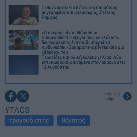
Πέθανε σε ηλικία 87 ετών ο σπουδαίος
συγγραφέας και φιλόσοφος, Στέλιος
Ράμφος
«Ο πνιγμός είναι αθόρυβος»:
Ναυαγοσώστης εξηγεί πώς σε ελάχιστα
δευτερόλεπτα ένα παιδί μπορεί να
κινδυνεύσει - Σοκαριστικό βίντεο από μια
«βάρδια» του
Περσείδες και ολική έκλειψη Ηλίου: Δύο
εντυπωσιακά φαινόμενα στον ουρανό στις
12 Αυγούστου
επόμενο
άρθρο
#TAGS
τραγουδιστής
θάνατος