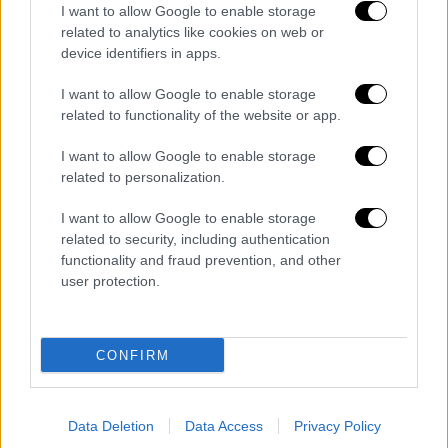
is ‘hurt’ after learning singer
I want to allow Google to enable storage
related to analytics like cookies on web or
reportedly partied with prostitutes
device identifiers in apps.
before death: ‘Huge betrayal’
https://t.co/w4cg9JqCva
I want to allow Google to enable storage
pic.twitter.com/okdGug6Ti9
related to functionality of the website or app.
— Page Six (@PageSix)
October 19,
I want to allow Google to enable storage
related to personalization.
2024
I want to allow Google to enable storage
Σύμφωνα με την έκθεση, οι δύο γυναίκες δεν
related to security, including authentication
έφυγαν από το ξενοδοχείο μέχρι τις 4 μ.μ.,
functionality and fraud prevention, and other
επειδή διαφωνούσαν με τον τραγουδιστή,
user protection.
καθώς φέρεται να μην ήθελε να τις
πληρώσει
.
CONFIRM
Ένας άλλος επισκέπτης του ξενοδοχείου, ο
Michael Fleischmann, ισχυρίστηκε ότι
ήταν
μάρτυρας του καυγά
για τα χρήματα. Ο
Data Deletion
Data Access
Privacy Policy