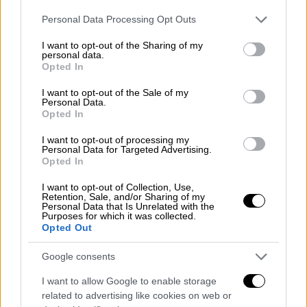
Γουόντερ» είπε αρχικά.
Please note that this website/app uses one or more Google
Personal Data Processing Opt Outs
«Το DNA μου είχε Πάριο, είχε Βαρθακούρη
services and may gather and store information including but
not limited to your visit or usage behaviour. You may click to
I want to opt-out of the Sharing of my
και όλα αυτά έκαναν μια χροιά και μια
personal data.
grant or deny consent to Google and its third-party tags to
ερμηνεία που δεν θυμίζει τον πατέρα μου.
Opted In
use your data for below specified purposes in below Google
Ακούγοντας τον πατέρα μου πιτσιρικά,
consent section.
I want to opt-out of the Sale of my
άκουσα στοιχεία μου. Χωρίς να θεωρώ ότι
Personal Data.
Opted In
τα έχω πάρει από τον πατέρα μου
. Σκέφτηκα
να τον πάρω τηλέφωνο και να του πω “Σε
I want to opt-out of processing my
Personal Data for Targeted Advertising.
ακούω και ακούω στοιχεία του εαυτού μου.
Opted In
Εσύ πού πάτησες;”» πρόσθεσε ο Χάρης
I want to opt-out of Collection, Use,
Βαρθακούρης.
Retention, Sale, and/or Sharing of my
Personal Data that Is Unrelated with the
Purposes for which it was collected.
Opted Out
Google consents
I want to allow Google to enable storage
related to advertising like cookies on web or
video