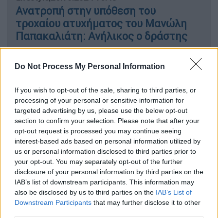
Ανατροπή στην υπόθεση του
τροχαίου ατυχήματος του Μανώλη
Παπακαλιάτη: Ανήλικος ο δράστης
Do Not Process My Personal Information
«Δεν είπα ότι δε θέλω να μοιάσω
If you wish to opt-out of the sale, sharing to third parties, or
στον πατέρα μου»
processing of your personal or sensitive information for
targeted advertising by us, please use the below opt-out
Ο δημοφιλής μουσικός και
τραγουδιστής
section to confirm your selection. Please note that after your
μίλησε για τον πατέρα του λέγοντας: «Δεν
opt-out request is processed you may continue seeing
interest-based ads based on personal information utilized by
είπα ότι δε θέλω να μοιάσω στον πατέρα
us or personal information disclosed to third parties prior to
μου.
Γιατί αν σε έναν τραγουδιστή θα ήθελα
your opt-out. You may separately opt-out of the further
να μοιάσω είναι ο πατέρας μου
! Εγώ μικρός
disclosure of your personal information by third parties on the
άκουγα ξένη μουσική και το αυτί μου
IAB’s list of downstream participants. This information may
also be disclosed by us to third parties on the
IAB’s List of
μπολιάστηκε με ξένες ερμηνείες, με μια
Downstream Participants
that may further disclose it to other
ωραία αρμονία να πω νησιώτικα και Στίβι
third parties.