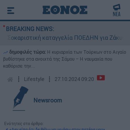
BREAKING NEWS:
καριστική καταγγελία ΠΟΕΔΗΝ για Ζάκυνθο: Οκτ
δημοφιλές τώρα:
Η κυριαρχία των Τούρκων στο Αιγαίο
βυθίστηκε στα ανοιχτά της Σάμου – Η ναυμαχία που
καθόρισε την...
┋
Lifestyle
┋
27.10.2024 09:20
Newsroom
Ενότητες στο άρθρο:
📌 «Δεν είπα ότι δε θέλω να μοιάσω στον πατέρα μου»