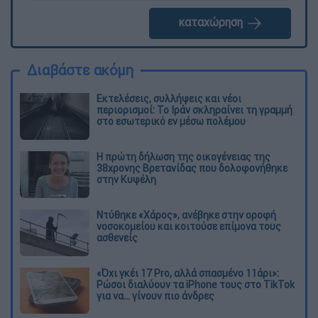
καταχώρηση
Διαβάστε ακόμη
Εκτελέσεις, συλλήψεις και νέοι
περιορισμοί: Το Ιράν σκληραίνει τη γραμμή
στο εσωτερικό εν μέσω πολέμου
Η πρώτη δήλωση της οικογένειας της
38χρονης Βρετανίδας που δολοφονήθηκε
στην Κυψέλη
Ντύθηκε «Χάρος», ανέβηκε στην οροφή
νοσοκομείου και κοιτούσε επίμονα τους
ασθενείς
«Όχι γκέι 17 Pro, αλλά σπασμένο 11άρι»:
Ρώσοι διαλύουν τα iPhone τους στο TikTok
για να... γίνουν πιο άνδρες