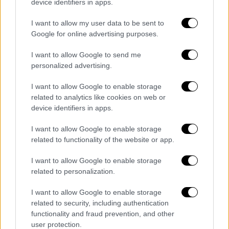
device identifiers in apps.
I want to allow my user data to be sent to
Google for online advertising purposes.
I want to allow Google to send me
Ενώ συνέχισε: «Πρώτη φορά μου γεννήθηκε
personalized advertising.
η απορία ποιον είχε ακούσει και
I want to allow Google to enable storage
επηρεάστηκε;
Ο πατέρας του πατέρα μου,
related to analytics like cookies on web or
ήταν εκπληκτικός τραγουδιστής αλλά ήταν
device identifiers in apps.
στην Πάρο φαροφύλακας
. Και στη φωνή μου
όταν μιλάω και όταν γελάω, ακούω τον
I want to allow Google to enable storage
related to functionality of the website or app.
πατέρα μου! Φαντάζομαι ότι έτσι θα είναι
όλη η γη με τους πατεράδες. Το DNA σκάει
I want to allow Google to enable storage
μύτη».
related to personalization.
«Ο πατέρας μου είναι ο αγαπημένος μου
I want to allow Google to enable storage
Έλληνας τραγουδιστής.
Τον πατέρα μου
related to security, including authentication
functionality and fraud prevention, and other
“ζηλεύω” ερμηνευτικά
! Είναι ο μόνος που
user protection.