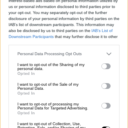
interest-based ads based on personal information utilized by
Η
ηθοποιός
και τραγουδίστρια
Σόφη
us or personal information disclosed to third parties prior to
Ζαννίνου
έπεσε
θύμα
διάρρηξης
. Το σπίτι
your opt-out. You may separately opt-out of the further
disclosure of your personal information by third parties on the
που έχει στην Κηφισιά έγινε στόχος
IAB’s list of downstream participants. This information may
διαρρηκτών, την ώρα που η 73χρονη
also be disclosed by us to third parties on the
IAB’s List of
απουσίαζε. Οι
δράστες
παραβίασαν το χώρο,
Downstream Participants
that may further disclose it to other
αφαιρώντας κοσμήματα μεγάλης αξίας,
third parties.
χρήματα, προσωπικά έγγραφα και άλλα
Please note that this website/app uses one or more Google
Personal Data Processing Opt Outs
σημαντικά αντικείμενα
.
services and may gather and store information including but
not limited to your visit or usage behaviour. You may click to
I want to opt-out of the Sharing of my
personal data.
Σύμφωνα με πληροφορίες που παρουσίασε η
grant or deny consent to Google and its third-party tags to
Opted In
εκπομπή «Πρωινό», η Σόφη Ζαννίνου
use your data for below specified purposes in below Google
consent section.
ανέφερε στην κατάθεσή της ότι οι
I want to opt-out of the Sale of my
Personal Data.
διαρρήκτες εστίασαν στο υπνοδωμάτιό της.
Opted In
Η αξία των κλοπιμαίων υπολογίζεται
I want to opt-out of processing my
περίπου στις 200.000 ευρώ
,
Personal Data for Targeted Advertising.
Opted In
περιλαμβάνοντας οικογενειακά κειμήλια με
ανεκτίμητη συναισθηματική σημασία.
I want to opt-out of Collection, Use,
Retention, Sale, and/or Sharing of my