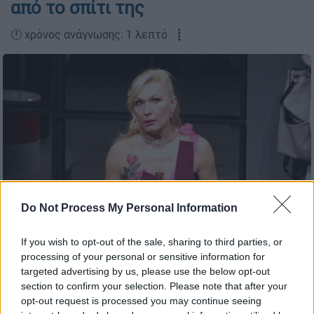
από το σπίτι της
🕛 χρόνος ανάγνωσης: 1 λεπτό ┋
Do Not Process My Personal Information
If you wish to opt-out of the sale, sharing to third parties, or
Σόφη Ζαννίνου (Copyright: NDP)
processing of your personal or sensitive information for
targeted advertising by us, please use the below opt-out
section to confirm your selection. Please note that after your
Προσθέστε το ΕΘΝΟΣ στη Google
opt-out request is processed you may continue seeing