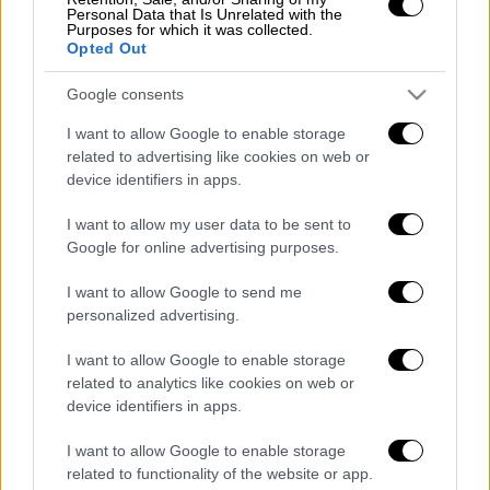
Personal Data that Is Unrelated with the
Purposes for which it was collected.
Opted Out
Google consents
I want to allow Google to enable storage
related to advertising like cookies on web or
device identifiers in apps.
I want to allow my user data to be sent to
Google for online advertising purposes.
I want to allow Google to send me
Οι αρχές ερευνούν την υπόθεση,
personalized advertising.
προσπαθώντας να εντοπίσουν στοιχεία που
θα οδηγήσουν στη σύλληψη των δραστών.
I want to allow Google to enable storage
related to analytics like cookies on web or
Διαβάστε ακόμη
device identifiers in apps.
Τα «γεράκια» της Ψάθας: Έσωσαν από τη
I want to allow Google to enable storage
μεγάλη φωτιά τη γειτονιά που κάποτε τους
related to functionality of the website or app.
έδιωχνε