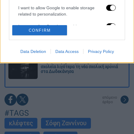
I want to allow Google to enable storage
«Κλειδί» η ιατροδικαστική για τον 90χρονο
related to personalization.
που έκρυβε ο γιος του στον καταψύκτη -
«Τον αγαπούσε παθολογικά»
I want to allow Google to enable storage
CONFIRM
related to security, including authentication
Άνω Λιόσια: Πήγαν να κλέψουν καλώδια,
functionality and fraud prevention, and other
έπαθε ηλεκτροπληξία ο ένας και τον
user protection.
άφησαν νεκρό στο σημείο
Data Deletion
Data Access
Privacy Policy
Το βαρύ τίμημα της υπογεννητικότητας: 11
σχολεία λιγότερα τη νέα σχολική χρονιά
στα Δωδεκάνησα
επόμενο
άρθρο
#TAGS
κλέφτες
Σόφη Ζαννίνου