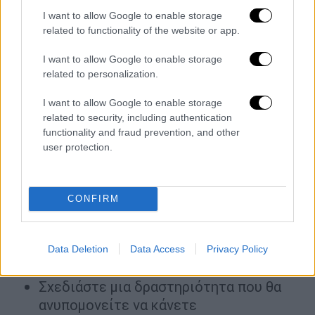
Καταρτίστε έναν κατάλογο με τις
I want to allow Google to enable storage
φετινές σας νίκες - ό,τι κι αν σημαίνει
related to functionality of the website or app.
αυτό για εσάς.
I want to allow Google to enable storage
Πολλοί άνθρωποι χρησιμοποιούν την
related to personalization.
παραμονή της Πρωτοχρονιάς για να
I want to allow Google to enable storage
σκεφτούν τι θέλουν από τη χρονιά που
related to security, including authentication
έρχεται, παίρνοντας μεγάλες αποφάσεις και
functionality and fraud prevention, and other
θέτοντας υψηλούς στόχους. Και ενώ
user protection.
κάποιοι το βρίσκουν αυτό ενθαρρυντικό,
μπορεί να αφήσει άλλους να αισθάνονται ότι
υπολείπονται πριν καν αρχίσει το νέο έτος.
CONFIRM
«Υπάρχει αυτή η τεράστια πίεση να σκεφτείς
τι πρέπει να κάνεις ή τι δεν έχεις
Data Deletion
Data Access
Privacy Policy
καταφέρει», λέει ο Sosnowsky.
Σχεδιάστε μια δραστηριότητα που θα
ανυπομονείτε να κάνετε