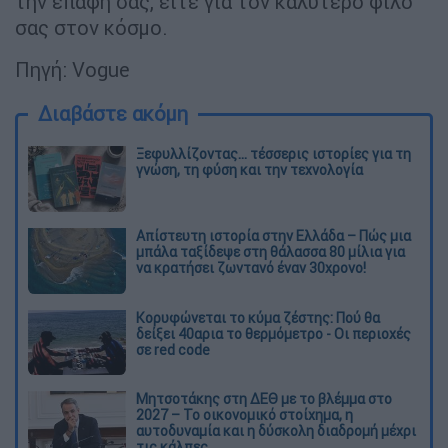
την επαφή σας, είτε για τον καλύτερο φίλο
σας στον κόσμο.
Πηγή: Vogue
Διαβάστε ακόμη
Ξεφυλλίζοντας... τέσσερις ιστορίες για τη
γνώση, τη φύση και την τεχνολογία
Απίστευτη ιστορία στην Ελλάδα – Πώς μια
μπάλα ταξίδεψε στη θάλασσα 80 μίλια για
να κρατήσει ζωντανό έναν 30χρονο!
Κορυφώνεται το κύμα ζέστης: Πού θα
δείξει 40αρια το θερμόμετρο - Οι περιοχές
σε red code
Μητσοτάκης στη ΔΕΘ με το βλέμμα στο
2027 – Το οικονομικό στοίχημα, η
αυτοδυναμία και η δύσκολη διαδρομή μέχρι
τις κάλπες