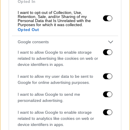
Opted In
Κόσμος
|
31.12.2024 15:21
I want to opt-out of Collection, Use,
Ρωσία: Ο Πούτιν στο
Retention, Sale, and/or Sharing of my
Personal Data that Is Unrelated with the
πρωτοχρονιάτικο μήνυμα του λέει ότι
Purposes for which it was collected.
Opted Out
η Ρωσία θα «προχωρήσει προς τα
εμπρός» το 2025
Google consents
I want to allow Google to enable storage
Lifestyle
|
31.12.2024 15:30
related to advertising like cookies on web or
Νέες αποκαλύψεις για τη ζωή της
device identifiers in apps.
Γουίτνεϊ Χιούστον - Τι αναφέρει ο
I want to allow my user data to be sent to
πρώην σωματοφύλακάς της
Google for online advertising purposes.
I want to allow Google to send me
personalized advertising.
Τρία βασικά πράγματα που πρέπει να
I want to allow Google to enable storage
κάνετε αν μισείτε την παραμονή της
related to analytics like cookies on web or
Πρωτοχρονιάς
device identifiers in apps.