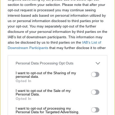
section to confirm your selection. Please note that after your
Με όλο αυτό το συναισθηματικό φορτίο,
opt-out request is processed you may continue seeing
μπορεί να μπείτε στον πειρασμό να
interest-based ads based on personal information utilized by
us or personal information disclosed to third parties prior to
αποφύγετε εντελώς τις γιορτές. Αλλά το
your opt-out. You may separately opt-out of the further
θέμα είναι το εξής: Όποιος κι αν είναι ο
disclosure of your personal information by third parties on the
λόγος που μισείτε την παραμονή της
IAB’s list of downstream participants. This information may
Πρωτοχρονιάς, το να προσεγγίσετε την
also be disclosed by us to third parties on the
IAB’s List of
Downstream Participants
that may further disclose it to other
ημέρα με λίγη πρόθεση μπορεί να την κάνει
third parties.
λιγότερο κολασμένη και ίσως ακόμη και
-τολμώ να το πω- διασκεδαστική. Έτσι, αν
Please note that this website/app uses one or more Google
Personal Data Processing Opt Outs
services and may gather and store information including but
συνήθως τρέμετε την 31η Δεκεμβρίου,
not limited to your visit or usage behaviour. You may click to
I want to opt-out of the Sharing of my
μείνετε μαζί μου. Υπάρχουν μερικοί τρόποι
personal data.
grant or deny consent to Google and its third-party tags to
Opted In
με τους οποίους μπορείτε να σώσετε τις
use your data for below specified purposes in below Google
γιορτές, χωρίς να απαιτούνται λαμπερά
consent section.
I want to opt-out of the Sale of my
Personal Data.
ρούχα ή αποκλειστικά εισιτήρια.
Opted In
I want to opt-out of processing my
ΔΙΑΒΑΣΤΕ ΕΠΙΣΗΣ
Personal Data for Targeted Advertising.