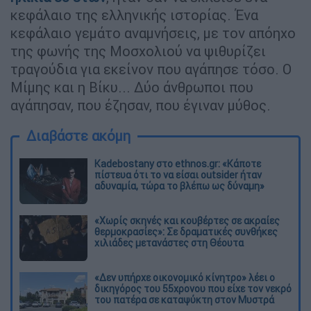
κεφάλαιο της ελληνικής ιστορίας. Ένα
κεφάλαιο γεμάτο αναμνήσεις, με τον απόηχο
της φωνής της Μοσχολιού να ψιθυρίζει
τραγούδια για εκείνον που αγάπησε τόσο. Ο
Μίμης και η Βίκυ... Δύο άνθρωποι που
αγάπησαν, που έζησαν, που έγιναν μύθος.
Διαβάστε ακόμη
Kadebostany στο ethnos.gr: «Κάποτε
πίστευα ότι το να είσαι outsider ήταν
αδυναμία, τώρα το βλέπω ως δύναμη»
«Χωρίς σκηνές και κουβέρτες σε ακραίες
θερμοκρασίες»: Σε δραματικές συνθήκες
χιλιάδες μετανάστες στη Θέουτα
«Δεν υπήρχε οικονομικό κίνητρο» λέει ο
δικηγόρος του 55χρονου που είχε τον νεκρό
του πατέρα σε καταψύκτη στον Μυστρά