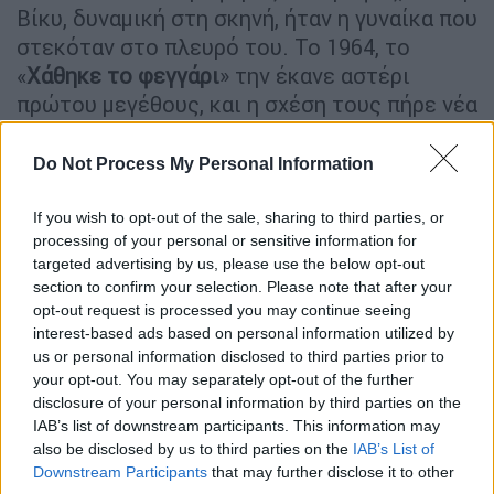
Βίκυ, δυναμική στη σκηνή, ήταν η γυναίκα που
στεκόταν στο πλευρό του. Το 1964, το
«
Χάθηκε το φεγγάρι
» την έκανε αστέρι
πρώτου μεγέθους, και η σχέση τους πήρε νέα
διάσταση. Ένα βράδυ, λέγεται, πως ενώ η
Βίκυ τραγουδούσε τα «
Παιδιά του Πειραιά
»,
Do Not Process My Personal Information
ο Μίμης εμφανίστηκε στο μαγαζί, κοιτώντας
την με εκείνο το βλέμμα που μόνο οι
If you wish to opt-out of the sale, sharing to third parties, or
processing of your personal or sensitive information for
ερωτευμένοι καταλαβαίνουν.
targeted advertising by us, please use the below opt-out
section to confirm your selection. Please note that after your
opt-out request is processed you may continue seeing
interest-based ads based on personal information utilized by
us or personal information disclosed to third parties prior to
your opt-out. You may separately opt-out of the further
disclosure of your personal information by third parties on the
IAB’s list of downstream participants. This information may
also be disclosed by us to third parties on the
IAB’s List of
Downstream Participants
that may further disclose it to other