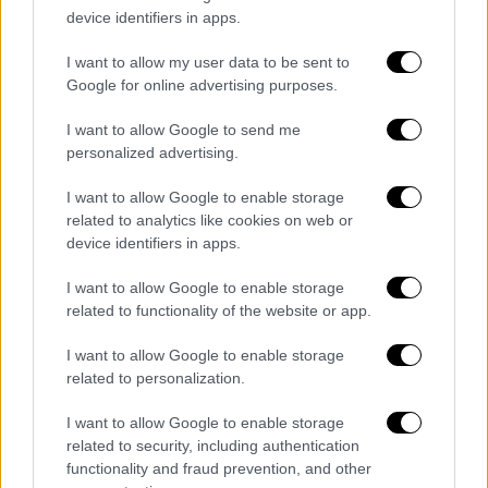
device identifiers in apps.
το λυγμό με το τραγούδι. Όμως,
η σχέση
τους δεν ήταν εύκολη
. Οι συνεχείς αγώνες,
I want to allow my user data to be sent to
τα ταξίδια, οι παραστάσεις... Οι δυο τους
Google for online advertising purposes.
ζούσαν σ' έναν κόσμο που απαιτούσε
I want to allow Google to send me
συνεχείς θυσίες. Κι όμως, η αγάπη τους
personalized advertising.
έβρισκε πάντα τον τρόπο να επιβιώνει.
I want to allow Google to enable storage
«Ο γάμος της χρονιάς»
related to analytics like cookies on web or
device identifiers in apps.
Το 1967, αποφάσισαν να ενωθούν με τα
δεσμά του γάμου.
Ήταν η εποχή της Χούντας
,
I want to allow Google to enable storage
related to functionality of the website or app.
μια περίοδος αβεβαιότητας και φόβου, αλλά
ο έρωτάς τους ήταν αρκετά δυνατός για ν'
I want to allow Google to enable storage
αγνοήσει κάθε εμπόδιο.
Η Μητρόπολη
related to personalization.
Αθηνών γέμισε από κόσμο. Τριάντα χιλιάδες
I want to allow Google to enable storage
άνθρωποι είχαν κατακλύσει τους δρόμους,
related to security, including authentication
δημιουργώντας ένα σκηνικό ανεπανάληπτο
.
functionality and fraud prevention, and other
Η νύφη, φορώντας ένα εντυπωσιακό λευκό