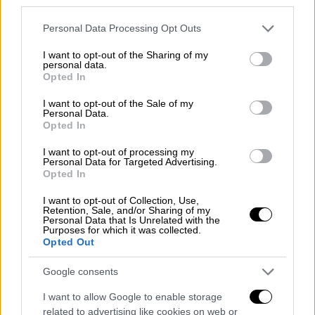
third parties.
Please note that this website/app uses one or more Google
Personal Data Processing Opt Outs
services and may gather and store information including but
not limited to your visit or usage behaviour. You may click to
I want to opt-out of the Sharing of my
personal data.
grant or deny consent to Google and its third-party tags to
Opted In
use your data for below specified purposes in below Google
consent section.
I want to opt-out of the Sale of my
Personal Data.
Opted In
I want to opt-out of processing my
Personal Data for Targeted Advertising.
Opted In
I want to opt-out of Collection, Use,
Retention, Sale, and/or Sharing of my
Personal Data that Is Unrelated with the
Purposes for which it was collected.
Βίκυ Μοσχολιού και Μίμης Δομάζος
Opted Out
Google consents
Η φήμη τους εξαπλώθηκε γρήγορα. Ο λαός
τους λάτρεψε. Εκείνος, ένας θρύλος του
I want to allow Google to enable storage
ποδοσφαίρου, εκείνη, μια φωνή που ένωσε
related to advertising like cookies on web or