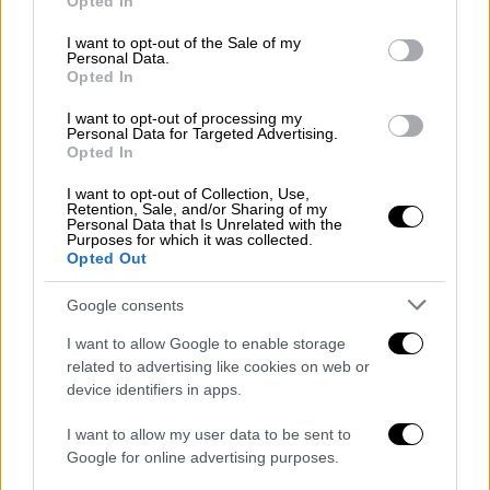
Opted In
use your data for below specified purposes in below Google
Μίλτος Πασχαλίδης στο ethnos.gr: «Ο
consent section.
I want to opt-out of the Sale of my
ΣΥΡΙΖΑ έδειξε μία αρκετά θολή
Personal Data.
Opted In
εικόνα και μπέρδεψε τον κόσμο»
I want to opt-out of processing my
Personal Data for Targeted Advertising.
Opted In
Θυμήθηκε, επίσης, τις στιγμές από τη
I want to opt-out of Collection, Use,
Retention, Sale, and/or Sharing of my
συνεργασία τους, αποκαλύπτοντας
Personal Data that Is Unrelated with the
Purposes for which it was collected.
άγνωστες πτυχές της προσωπικότητας του
Opted Out
Θάνου Μικρούτσικου: «
Είχε εμμονή με τον
χρόνο
. Πήγαινε πάντα νωρίτερα στις πρόβες
Google consents
και αν αργούσες έστω και λίγα λεπτά, ήταν
I want to allow Google to enable storage
έτοιμος να σου κάνει παρατήρηση. Όμως,
related to advertising like cookies on web or
είχε και μια απίστευτη αίσθηση του χιούμορ.
device identifiers in apps.
Φτιάχναμε αυτοσχέδια στιχάκια, γελούσαμε
I want to allow my user data to be sent to
ασταμάτητα
. Αυτές οι στιγμές είναι
Google for online advertising purposes.
ανεκτίμητες».