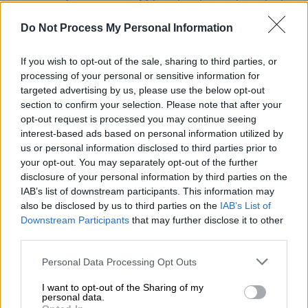
για τον σπουδαίο
Θάνο Μικρούτσικο
, με
αφορμή μια συναυλία αφιερωμένη στον
Do Not Process My Personal Information
αείμνηστο συνθέτη, που
έφυγε από τη ζωή
If you wish to opt-out of the sale, sharing to third parties, or
το 2019
.
processing of your personal or sensitive information for
targeted advertising by us, please use the below opt-out
Ο τραγουδοποιός δεν έκρυψε το
section to confirm your selection. Please note that after your
συναισθηματικό του δέσιμο
με τον Θάνο
opt-out request is processed you may continue seeing
Μικρούτσικο, αποκαλύπτοντας πως, παρόλο
interest-based ads based on personal information utilized by
που δεν είναι πια κοντά, συνεχίζει να τον
us or personal information disclosed to third parties prior to
«συνοδεύει» στην καθημερινότητά του.
your opt-out. You may separately opt-out of the further
disclosure of your personal information by third parties on the
«Συνομιλώ πολύ συχνά μαζί του, σαν να'ναι
IAB’s list of downstream participants. This information may
ακόμη εδώ. Του θέτω τα ερωτήματά μου,
also be disclosed by us to third parties on the
IAB’s List of
όπως έκανα πάντα.
Είναι ζωντανός στη
Downstream Participants
that may further disclose it to other
σκέψη και στην καρδιά μου
» εξομολογήθηκε.
third parties.
Please note that this website/app uses one or more Google
Personal Data Processing Opt Outs
services and may gather and store information including but
ΔΙΑΒΑΣΤΕ ΕΠΙΣΗΣ
not limited to your visit or usage behaviour. You may click to
I want to opt-out of the Sharing of my
personal data.
grant or deny consent to Google and its third-party tags to
Μουσική
|
28.05.2023 09:05