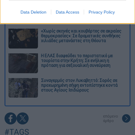
Kadebostany στο ethnos.gr: «Κάποτε
πίστευα ότι το να είσαι outsider ήταν
Data Deletion
Data Access
Privacy Policy
αδυναμία, τώρα το βλέπω ως δύναμη»
«Χωρίς σκηνές και κουβέρτες σε ακραίες
θερμοκρασίες»: Σε δραματικές συνθήκες
χιλιάδες μετανάστες στη Θέουτα
Η ΕΛΑΣ διαψεύδει το περιστατικό με
τουρίστα στην Κρήτη: Σε ενήλικη η
πρόταση για σεξουαλική συνεύρεση
Συναγερμός στον Λυκαβηττό: Σορός σε
προχωρημένη σήψη εντοπίστηκε κοντά
στους Αγίους Ισιδώρους
επόμενο
άρθρο
#TAGS