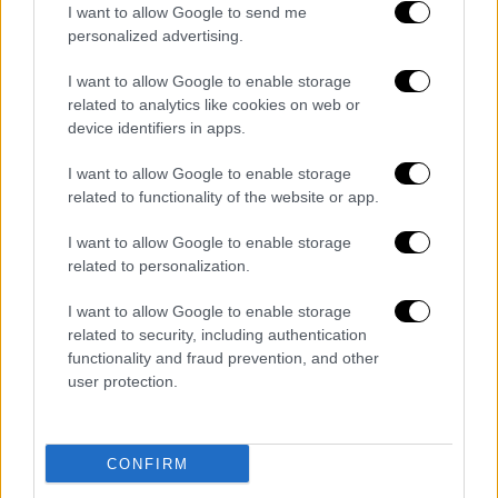
I want to allow Google to send me
personalized advertising.
I want to allow Google to enable storage
related to analytics like cookies on web or
device identifiers in apps.
I want to allow Google to enable storage
related to functionality of the website or app.
I want to allow Google to enable storage
related to personalization.
Τα λόγια του Μίλτου Πασχαλίδη αποτελούν
I want to allow Google to enable storage
related to security, including authentication
μια τρυφερή υπενθύμιση πως οι άνθρωποι
functionality and fraud prevention, and other
που μας σημάδεψαν, ζουν για πάντα μέσα από
user protection.
τις αναμνήσεις και την έμπνευση που μας
προσέφεραν.
CONFIRM
Διαβάστε ακόμη