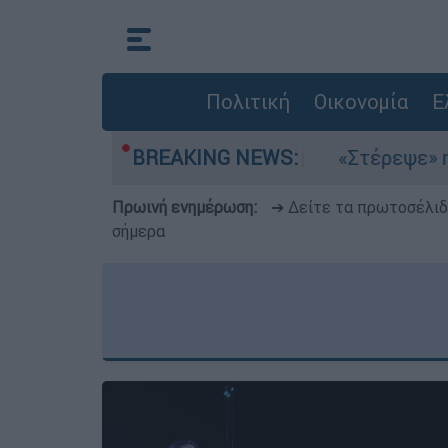
Πολιτική
Οικονομία
Ε
λτέμια στο Αιγαίο
BREAKING NEWS:
«Στέρεψε» η αγορά από
Πρωινή ενημέρωση:
➔ Δείτε τα πρωτοσέλι
σήμερα