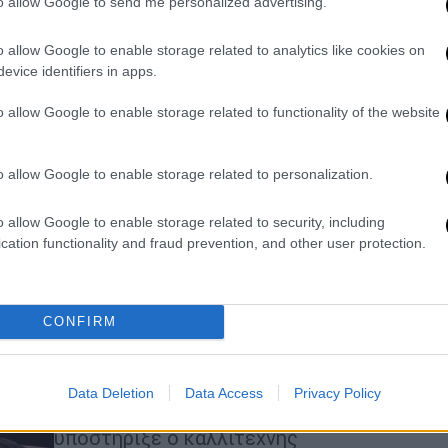
to allow Google to send me personalized advertising.
Μουντάκη με Πασχαλίδη,
Θαλασσινό και Στρατάκη
o allow Google to enable storage related to analytics like cookies on
evice identifiers in apps.
Με το έργο και τη διδασκαλία του,
συνέβαλε καθοριστικά στη διάδοση
o allow Google to enable storage related to functionality of the website
της γνήσιας κρητικής μουσικής τόσο
στην Ελλάδα όσο και στο εξωτερικό
o allow Google to enable storage related to personalization.
o allow Google to enable storage related to security, including
Lifestyle
|
31.03.2026 09:59
cation functionality and fraud prevention, and other user protection.
Μίλτος Πασχαλίδης: «Με
στενοχώρησε το όχι του ΚΚΕ στον
γάμο των ομοφύλων, μου φάνηκε
CONFIRM
απάνθρωπο»
«Δεν θεωρώ τον εαυτό μου χρήσιμο
στη Βουλή. Είμαι πιο χρήσιμος
Data Deletion
Data Access
Privacy Policy
γράφοντας και λέγοντας τραγούδια»,
υποστήριξε ο καλλιτέχνης