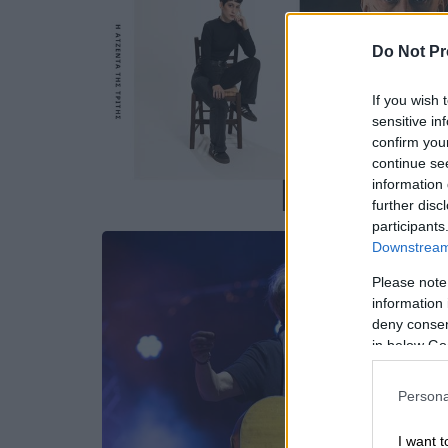
Do Not Pr
If you wish 
sensitive in
confirm you
continue se
information 
further disc
participants
Downstream 
Please note
information 
deny consent
in below Go
Persona
I want t