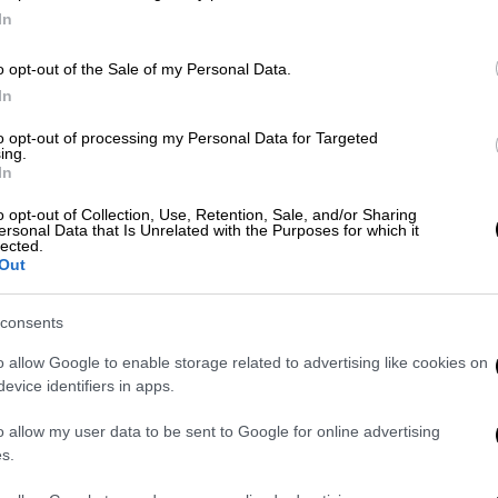
In
o opt-out of the Sale of my Personal Data.
In
Lifestyle
|
22.04.2026 10:43
to opt-out of processing my Personal Data for Targeted
Μίλτος Πασχαλίδης: «Απάνθρωπες
ing.
οι ώρες στα μπουζούκια - Γιατί να
In
τραγουδάμε στη 1, στις 21.00 δεν
o opt-out of Collection, Use, Retention, Sale, and/or Sharing
κάνουμε κέφι;»
ersonal Data that Is Unrelated with the Purposes for which it
lected.
Out
«Μου φαίνεται αδιανόητο, δεν μπορώ
καθόλου αυτά τα ωράρια», επισήμανε
ο αγαπημένος καλλιτέχνης
consents
o allow Google to enable storage related to advertising like cookies on
evice identifiers in apps.
Μουσική
|
04.04.2026 21:24
o allow my user data to be sent to Google for online advertising
Η Κρήτη ανεβαίνει στο Θέατρο
s.
Παλλάς: Αφιέρωμα στον Κώστα