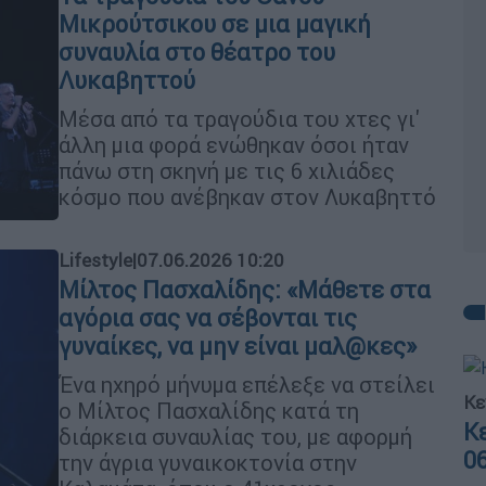
Μικρούτσικου σε μια μαγική
συναυλία στο θέατρο του
Λυκαβηττού
Μέσα από τα τραγούδια του χτες γι'
άλλη μια φορά ενώθηκαν όσοι ήταν
πάνω στη σκηνή με τις 6 χιλιάδες
κόσμο που ανέβηκαν στον Λυκαβηττό
Lifestyle
|
07.06.2026 10:20
Μίλτος Πασχαλίδης: «Μάθετε στα
αγόρια σας να σέβονται τις
γυναίκες, να μην είναι μαλ@κες»
Ένα ηχηρό μήνυμα επέλεξε να στείλει
Κε
ο Μίλτος Πασχαλίδης κατά τη
Κ
διάρκεια συναυλίας του, με αφορμή
0
την άγρια γυναικοκτονία στην