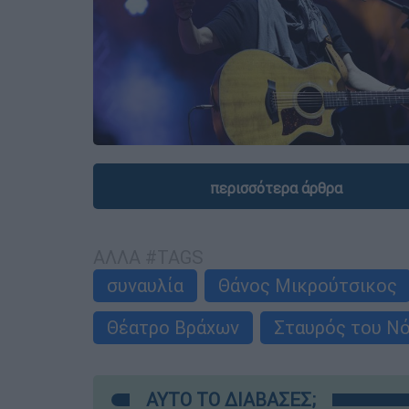
περισσότερα άρθρα
ΑΛΛΑ #TAGS
συναυλία
Θάνος Μικρούτσικος
Θέατρο Βράχων
Σταυρός του Ν
ΑΥΤΟ ΤΟ ΔΙΑΒΑΣΕΣ;