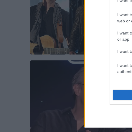
I want 
I want t
web or d
I want t
or app.
I want t
I want t
authenti