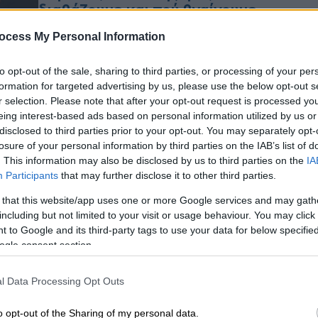
διαβάζουμε και πού βγαίνουμε
σήμερα Τρίτη 28 Απριλίου
ocess My Personal Information
Το ethnos.gr σας προτείνει όσα αξίζει
να δείτε, να ακούσετε και να
to opt-out of the sale, sharing to third parties, or processing of your per
ΑΠ
διαβάσετε, για να είστε πάντα
formation for targeted advertising by us, please use the below opt-out s
Έ
r selection. Please note that after your opt-out request is processed y
ενημερωμένοι για ό,τι συμβαίνει στην
π
eing interest-based ads based on personal information utilized by us or
πόλη
έ
disclosed to third parties prior to your opt-out. You may separately opt-
losure of your personal information by third parties on the IAB’s list of
. This information may also be disclosed by us to third parties on the
IA
Participants
that may further disclose it to other third parties.
Μουσική
|
24.04.2026 21:15
 that this website/app uses one or more Google services and may gath
Και δεύτερη συναυλία για τον
including but not limited to your visit or usage behaviour. You may click 
Μίλτο Πασχαλίδη στο Θέατρο
 to Google and its third-party tags to use your data for below specifi
ogle consent section.
Βράχων μετά το sold out της
πρώτης βραδιάς
l Data Processing Opt Outs
Και αυτή τη φορά ο Βύρωνας θα
χωρέσει όλο το σύμπαν του Μίλτου
o opt-out of the Sharing of my personal data.