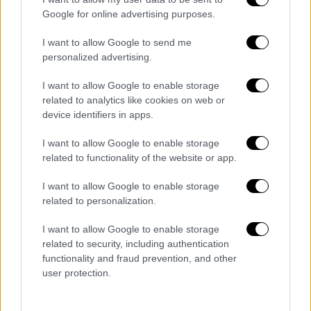
Google for online advertising purposes.
video
I want to allow Google to send me
personalized advertising.
I want to allow Google to enable storage
related to analytics like cookies on web or
Παράλληλα, περιέγραψε τη στενή επαφή που
device identifiers in apps.
είχε μαζί του κατά τη διάρκεια της
ασθένειάς του: «Α
πό την πρώτη ημέρα ήξερα
I want to allow Google to enable storage
related to functionality of the website or app.
για το πρόβλημα της υγείας του.
Παρακολουθούσα πάρα πολύ κοντά τη
I want to allow Google to enable storage
διεργασία και τις ήττες και τις νίκες, γιατί
related to personalization.
είχε και νίκες.
Η ασθένειά του είχε
I want to allow Google to enable storage
προσδόκιμο ζωής έξι μήνες και έζησε
related to security, including authentication
σχεδόν τρία χρόνια, άρα είχε και μικρές
functionality and fraud prevention, and other
νίκες μέσα σε αυτό, τις οποίες τις
user protection.
πανηγυρίζαμε παρέα».