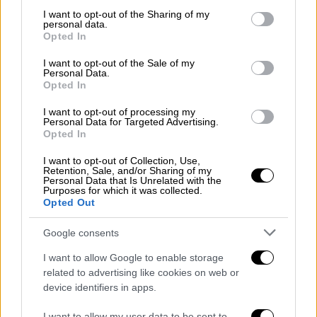
Σοστακόβιτς
. Ήταν πραγματικά ωκεανός και
not limited to your visit or usage behaviour. You may click to
I want to opt-out of the Sharing of my
ήταν σοβαρότατα δάσκαλος με το
personal data.
grant or deny consent to Google and its third-party tags to
Opted In
παράδειγμά του».
use your data for below specified purposes in below Google
consent section.
I want to opt-out of the Sale of my
Ο τραγουδοποιός αποκάλυψε επίσης πως η
Personal Data.
Opted In
παρουσία του Θάνου Μικρούτσικου
εξακολουθεί να λειτουργεί ως σημείο
I want to opt-out of processing my
Personal Data for Targeted Advertising.
αναφοράς στη δημιουργική του διαδικασία:
Opted In
«Εγώ “μιλάω” μαζί του, το έχω ακόμα
I want to opt-out of Collection, Use,
αισθητικό πήχη.
Δηλαδή όταν γράφω ένα
Retention, Sale, and/or Sharing of my
Personal Data that Is Unrelated with the
τραγούδι, πάντα σκέφτομαι αν θα του άρεσε
Purposes for which it was collected.
ή τι θα έλεγε. Πάντα το ‘χω αυτό στο μυαλό
Opted Out
μου
».
Google consents
I want to allow Google to enable storage
related to advertising like cookies on web or
device identifiers in apps.
I want to allow my user data to be sent to