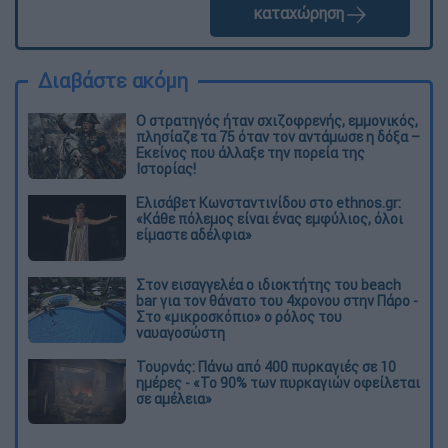
καταχώρηση
Διαβάστε ακόμη
O στρατηγός ήταν σχιζοφρενής, εμμονικός,
πλησίαζε τα 75 όταν τον αντάμωσε η δόξα –
Εκείνος που άλλαξε την πορεία της
Ιστορίας!
Ελισάβετ Κωνσταντινίδου στο ethnos.gr:
«Κάθε πόλεμος είναι ένας εμφύλιος, όλοι
είμαστε αδέλφια»
Στον εισαγγελέα ο ιδιοκτήτης του beach
bar για τον θάνατο του 4χρονου στην Πάρο -
Στο «μικροσκόπιο» ο ρόλος του
ναυαγοσώστη
Τουρνάς: Πάνω από 400 πυρκαγιές σε 10
ημέρες - «Το 90% των πυρκαγιών οφείλεται
σε αμέλεια»