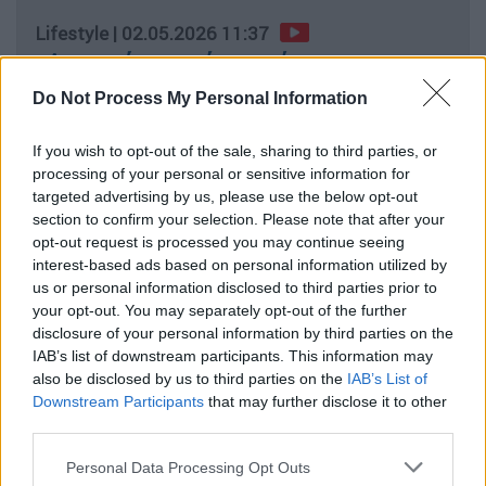
Lifestyle
|
02.05.2026 11:37
«Δεν υπάρχει χώρος ούτε να
αναπνεύσω»: Συγκλονίζει η
Do Not Process My Personal Information
Τζωρτζίνα Λιώση για τις κρίσεις
πανικού
If you wish to opt-out of the sale, sharing to third parties, or
processing of your personal or sensitive information for
targeted advertising by us, please use the below opt-out
section to confirm your selection. Please note that after your
opt-out request is processed you may continue seeing
«Ήταν πραγματικά ωκεανός»
interest-based ads based on personal information utilized by
us or personal information disclosed to third parties prior to
Αναφερόμενος στην απώλεια του συνθέτη, ο
your opt-out. You may separately opt-out of the further
Μίλτος Πασχαλίδης είπε χαρακτηριστικά:
disclosure of your personal information by third parties on the
«Όταν “έφυγε”, είπα ότι έχασα τον τελευταίο
IAB’s list of downstream participants. This information may
also be disclosed by us to third parties on the
IAB’s List of
σοφό άνθρωπο της ζωής μου. Ό,τι κι αν
Downstream Participants
that may further disclose it to other
σημαίνει αυτό.
Δηλαδή ήταν ένας άνθρωπος
third parties.
που μπορούσαμε να μιλάμε για φαγητό, μετά
Please note that this website/app uses one or more Google
για μπάλα και μετά για ένα κονσέρτο του
Personal Data Processing Opt Outs
services and may gather and store information including but