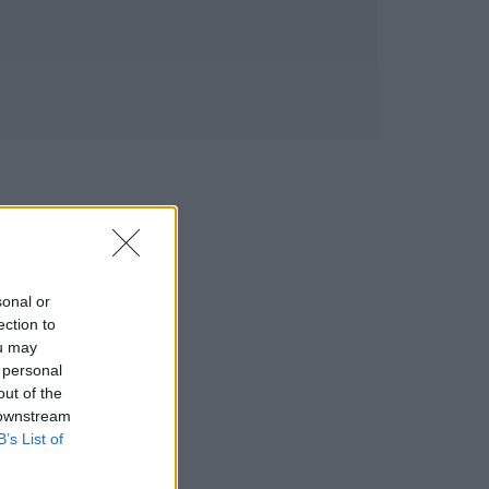
sonal or
ection to
ou may
 personal
out of the
 downstream
B’s List of