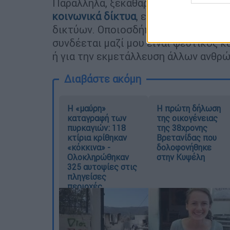
Παράλληλα, ξεκαθάρισε πως
δεν δια
κοινωνικά δίκτυα
, επισημαίνοντας: 
δικτύων. Οποιοσδήποτε λογαριασμός 
συνδέεται μαζί μου είναι ψεύτικος κ
ή για την εκμετάλλευση άλλων ανθρ
Διαβάστε ακόμη
Η «μαύρη»
Η πρώτη δήλωση
καταγραφή των
της οικογένειας
πυρκαγιών: 118
της 38χρονης
κτίρια κρίθηκαν
Βρετανίδας που
«κόκκινα» -
δολοφονήθηκε
Ολοκληρώθηκαν
στην Κυψέλη
325 αυτοψίες στις
πληγείσες
περιοχές