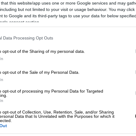
 that this website/app uses one or more Google services and may gath
including but not limited to your visit or usage behaviour. You may click 
 to Google and its third-party tags to use your data for below specifi
ogle consent section.
l Data Processing Opt Outs
 το ΕΘΝΟΣ στη Google
o opt-out of the Sharing of my personal data.
In
 σε μία σπάνια δημόσια τοποθέτηση,
α την
παράνομη χρήση της εικόνας
και του
o opt-out of the Sale of my Personal Data.
ς που κυκλοφορούν στα μέσα κοινωνικής
In
to opt-out of processing my Personal Data for Targeted
ing.
ική διαχείριση της ιδιωτικής της ζωής,
In
κές διαδικασίες
και συνεργάζεται με τις
o opt-out of Collection, Use, Retention, Sale, and/or Sharing
η του ζητήματος.
ersonal Data that Is Unrelated with the Purposes for which it
lected.
Out