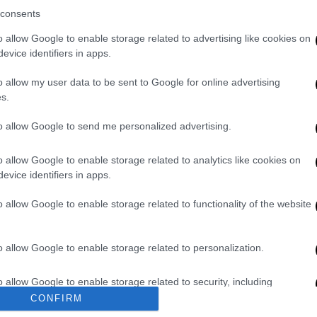
consents
o allow Google to enable storage related to advertising like cookies on
ό την ταινία του «Hurry Up
evice identifiers in apps.
α
o allow my user data to be sent to Google for online advertising
s.
to allow Google to send me personalized advertising.
όπως και των αθώων ανθρώπων που πέφτουν
ρια ανησυχία μου. Θα υπάρξει η κατάλληλη
o allow Google to enable storage related to analytics like cookies on
 προς το παρόν, η προτεραιότητά μας είναι
evice identifiers in apps.
ωπίσουν το ζήτημα» τόνισε σε ανακοίνωσή
o allow Google to enable storage related to functionality of the website
cial Media Scams, Says She Has 'Deep
o allow Google to enable storage related to personalization.
lusive)
https://t.co/PSN9p9Wyrb
o allow Google to enable storage related to security, including
2025
cation functionality and fraud prevention, and other user protection.
CONFIRM