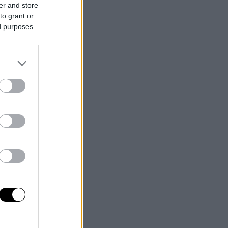
er and store
to grant or
ed purposes