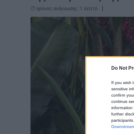
🕛 χρόνος ανάγνωσης: 1 λεπτό ┋
Do Not Pr
If you wish 
sensitive in
confirm you
continue se
information 
further disc
participants
Downstream 