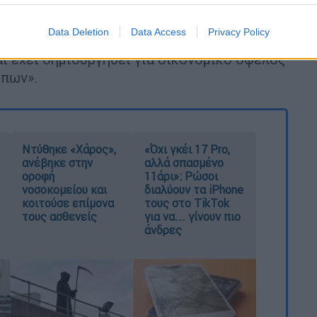
θέτει προσωπικούς λογαριασμούς στα
«Δεν χρησιμοποιώ καμία μορφή κοινωνικών
Data Deletion
Data Access
Privacy Policy
υποστηρίζει ότι είναι δικός μου ή
αι έχει δημιουργηθεί για οικονομικό όφελος
ώπων».
Ντύθηκε «Χάρος»,
«Όχι γκέι 17 Pro,
ανέβηκε στην
αλλά σπασμένο
οροφή
11άρι»: Ρώσοι
νοσοκομείου και
διαλύουν τα iPhone
κοιτούσε επίμονα
τους στο TikTok
τους ασθενείς
για να... γίνουν πιο
άνδρες