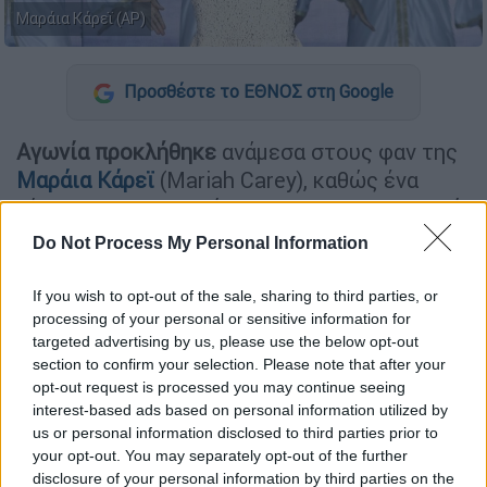
Μαράια Κάρεϊ (AP)
Προσθέστε το ΕΘΝΟΣ στη Google
Αγωνία προκλήθηκε
ανάμεσα στους φαν της
Μαράια Κάρεϊ
(Mariah Carey), καθώς ένα
βίντεο που κυκλοφόρησε στο Instagram από
πρόσφατη συναυλία της τραγουδίστριας στο
Do Not Process My Personal Information
Λας Βέγκας τη δείχνει
να περπατάει με πολύ
αργούς ρυθμούς
στη σκηνή.
If you wish to opt-out of the sale, sharing to third parties, or
processing of your personal or sensitive information for
targeted advertising by us, please use the below opt-out
ΔΙΑΒΑΣΤΕ ΕΠΙΣΗΣ
section to confirm your selection. Please note that after your
opt-out request is processed you may continue seeing
Lifestyle
|
11.02.2025 19:22
interest-based ads based on personal information utilized by
Το ιδιωτικό τζετ του Vince Neil
us or personal information disclosed to third parties prior to
your opt-out. You may separately opt-out of the further
συγκρούστηκε με αεροπλάνο -
disclosure of your personal information by third parties on the