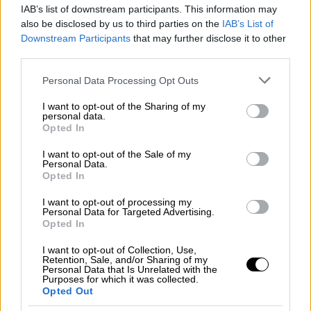
Νεκρός ο πιλότος
IAB’s list of downstream participants. This information may
also be disclosed by us to third parties on the
IAB’s List of
Downstream Participants
that may further disclose it to other
third parties.
Το άβολο βίντεο
Please note that this website/app uses one or more Google
Personal Data Processing Opt Outs
services and may gather and store information including but
Φορώντας
ένα αποκαλυπτικό ροζ κορμάκι με
not limited to your visit or usage behaviour. You may click to
I want to opt-out of the Sharing of my
ροζ δαντέλα
από πάνω και ψηλοτάκουνα
personal data.
grant or deny consent to Google and its third-party tags to
Opted In
παπούτσια, η διάσημη
τραγουδίστρια
κάνει
use your data for below specified purposes in below Google
consent section.
ελάχιστες κινήσεις πάνω στη σκηνή, ενώ
I want to opt-out of the Sale of my
Personal Data.
δίπλα της βρίσκεται ένας χορευτής.
Opted In
I want to opt-out of processing my
Personal Data for Targeted Advertising.
Opted In
I want to opt-out of Collection, Use,
Retention, Sale, and/or Sharing of my
Personal Data that Is Unrelated with the
Purposes for which it was collected.
Opted Out