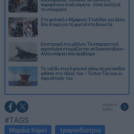
κυκλοφορίας: Χιλιάδες αυτοκίνητα
παραμένουν αταξινόμητα - Λύση αναζητά
το υπουργείο
Στη φυλακή ο δήμαρχος Στυλίδας και άλλα
δύο άτομα για τη φωτιά στη Βοιωτία
Επιστροφή στο μέλλον; Τα υπερηχητικά
αεροπλάνα ετοιμάζονται να ξαναπετάξουν -
Αλλά υπάρχει ένα πρόβλημα
Το ταξίδι στον Ειρηνικό πάνω σε μια σχεδία
φθάνει στο τέλος του – Το Κον Τίκι και οι
περιπέτειές του
επόμενο
άρθρο
#TAGS
Μαράια Κάρεϊ
τραγουδίστρια