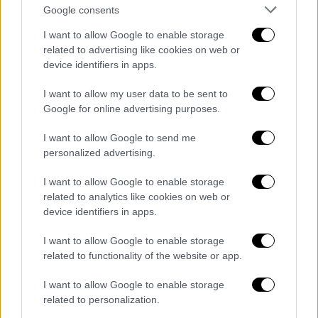
Google consents
I want to allow Google to enable storage
related to advertising like cookies on web or
device identifiers in apps.
View this post on Instagram
I want to allow my user data to be sent to
Google for online advertising purposes.
I want to allow Google to send me
personalized advertising.
I want to allow Google to enable storage
related to analytics like cookies on web or
device identifiers in apps.
«Πονάει πάντα έτσι; Ρωτάω ειλικρινά»
έγραψε ένας χρήστης, «
Θεέ μου, είναι καλά
;»
I want to allow Google to enable storage
αναρωτήθηκε ένας άλλος, «τι συμβαίνει εδώ;
related to functionality of the website or app.
Έτσι εμφανίστηκε στη σκηνή ή είναι από τις
I want to allow Google to enable storage
πρόβες;» διερωτήθηκε ένας τρίτος, «
δεν
related to personalization.
μπορεί να κουνηθεί
» παρατήρησε ένας