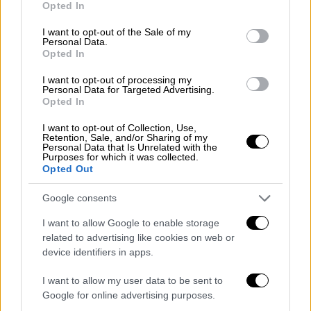
Ο συνήθως σοβαρός και μουτρωμένος σταρ,
Opted In
use your data for below specified purposes in below Google
έδειχνε ιδιαίτερα ευδιάθετος και
consent section.
I want to opt-out of the Sale of my
χαρούμενος
, μία χαρούμενη διάθεση που
Personal Data.
Opted In
όπως τονίζουν πηγές από το περιβάλλον
του, του την προκαλεί η πρώην σύζυγός του
I want to opt-out of processing my
Personal Data for Targeted Advertising.
Γκάρνερ. Κάτι που δεν κατάφερε η JLo. Το
Opted In
ζευγάρι φαινόταν να ετοιμάζεται για ένα
παιχνίδι με τους γιους του Fin, 16 ετών και
I want to opt-out of Collection, Use,
Retention, Sale, and/or Sharing of my
Sam 13 ετών.
Personal Data that Is Unrelated with the
Purposes for which it was collected.
Opted Out
Οι φήμες για μια ρομαντική αναζωπύρωση
μεταξύ του ζευγαριού – που ήταν
Google consents
παντρεμένοι για 13 χρόνια από το 2005 έως
I want to allow Google to enable storage
το 2018 – κυκλοφορούν εδώ και μήνες, με τη
related to advertising like cookies on web or
Γκάρνερ
να βλέπει τακτικά και να στηρίζει
device identifiers in apps.
τον Άφλεκ στον δεύτερο χωρισμό του με
I want to allow my user data to be sent to
την 55χρονη JLo.
Google for online advertising purposes.