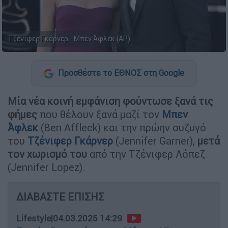
Τζένιφερ Γκάρνερ - Μπεν Άφλεκ (AP)
Προσθέστε το ΕΘΝΟΣ στη Google
Μία νέα κοινή εμφάνιση φούντωσε ξανά τις
φήμες
που θέλουν ξανά μαζί τον
Μπεν
Άφλεκ
(Ben Affleck) και την πρώην συζυγό
του
Τζένιφερ Γκάρνερ
(Jennifer Garner),
μετά
τον χωρισμό του
από την Τζένιφερ Λόπεζ
(Jennifer Lopez).
ΔΙΑΒΑΣΤΕ ΕΠΙΣΗΣ
Lifestyle
|
04.03.2025 14:29