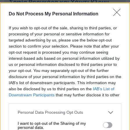
Σοφία Βεργκάρα και Χάιντι Κλουμ
διασκέδασαν με ξέφρενο χορό στο
Do Not Process My Personal Information
afterparty των Όσκαρ
If you wish to opt-out of the sale, sharing to third parties, or
processing of your personal or sensitive information for
targeted advertising by us, please use the below opt-out
Χαμόγελα και στενή επαφή
section to confirm your selection. Please note that after your
opt-out request is processed you may continue seeing
Ελάχιστες εβδομάδες μετά την
interest-based ads based on personal information utilized by
us or personal information disclosed to third parties prior to
οριστικοποίηση του διαζυγίου του από τη
your opt-out. You may separately opt-out of the further
Λόπεζ
, ο Μπεν Άφλεκ
δείχνει να μην
disclosure of your personal information by third parties on the
ξεκολλάει από το πλευρό της πρώην
IAB’s list of downstream participants. This information may
συζύγου του
.
also be disclosed by us to third parties on the
IAB’s List of
Downstream Participants
that may further disclose it to other
Οι δυο τους εθέαθησαν χαμογελαστοί καθώς
third parties.
έφτασαν
για μια μέρα οικογενειακής
Please note that this website/app uses one or more Google
Personal Data Processing Opt Outs
διασκέδασης σε ένα πάρκο paintball
κοντά
services and may gather and store information including but
στο Λος Άντζελες την Κυριακή (02.02.2025).
not limited to your visit or usage behaviour. You may click to
I want to opt-out of the Sharing of my
personal data.
grant or deny consent to Google and its third-party tags to