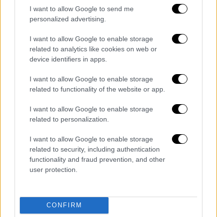
Πηγές, προσκείμενες στους δύο πρώην,
I want to allow Google to send me
αναφέρουν πως
μιλούν και επικοινωνούν πιο
personalized advertising.
συχνά από ποτέ
από τη στιγμή που ο Άφλεκ
πήρε διαζύγιο από τη Λατίνα σουπερστάρ.
I want to allow Google to enable storage
related to analytics like cookies on web or
device identifiers in apps.
Bombshell video of sexy clinch that
suggests Jennifer Garner and Ben
I want to allow Google to enable storage
Affleck could be BACK ON (JLo look
related to functionality of the website or app.
away now!)
https://t.co/Eyktv7k7GQ
I want to allow Google to enable storage
— Daily Mail Celebrity
related to personalization.
(@DailyMailCeleb)
March 3, 2025
I want to allow Google to enable storage
related to security, including authentication
Η τόσο στενή επαφή των δύο πρώην
δεν
functionality and fraud prevention, and other
έχει περάσει απαρατήρητη
και από τον νυν
user protection.
σύντροφο της Γκάρνερ, John Miller, που
ζορίζεται και λέγεται ότι της ζήτησε να
πάρει τις αποστάσεις της.
CONFIRM