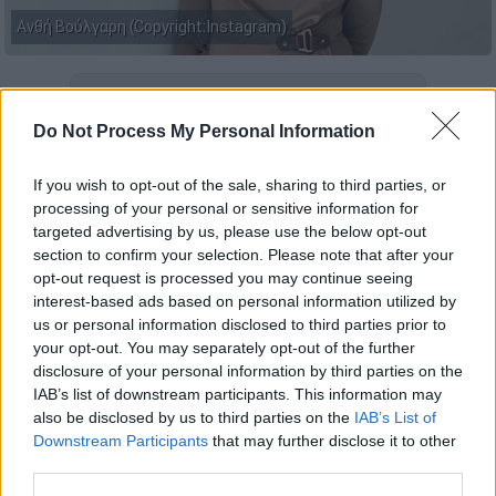
Ανθή Βούλγαρη (Copyright:Instagram)
Προσθέστε το ΕΘΝΟΣ στη Google
Do Not Process My Personal Information
Η
Ανθή Βούλγαρη
πλέει σε πελάγη ευτυχίας,
If you wish to opt-out of the sale, sharing to third parties, or
καθώς την Τρίτη (11/03),
υποδέχθηκε το
processing of your personal or sensitive information for
πρώτο της παιδί, ένα υγιέστατο αγοράκι
,
targeted advertising by us, please use the below opt-out
καρπό του έρωτα της με τον σύζυγό της,
section to confirm your selection. Please note that after your
Κώστα Κωνσταντινίδη.
opt-out request is processed you may continue seeing
interest-based ads based on personal information utilized by
«Η μέρα που άλλαξε η ζωή μας»
us or personal information disclosed to third parties prior to
your opt-out. You may separately opt-out of the further
Μία ημέρα μετά, η
δημοσιογράφος
και
disclosure of your personal information by third parties on the
IAB’s list of downstream participants. This information may
παρουσιάστρια του MEGA
μοιράστηκε για
also be disclosed by us to third parties on the
IAB’s List of
πρώτη φορά με τους διαδικτυακούς της
Downstream Participants
that may further disclose it to other
φίλους στο Instagram μία δεύτερη
third parties.
φωτογραφία του νεογέννητου γιου της
,