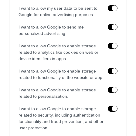
I want to allow my user data to be sent to
Google for online advertising purposes.
I want to allow Google to send me
personalized advertising.
I want to allow Google to enable storage
related to analytics like cookies on web or
device identifiers in apps.
Ανθή Βούλγαρη
I want to allow Google to enable storage
related to functionality of the website or app.
«Καλώς όρισες πρίγκιπά μας!
Μας έχεις
I want to allow Google to enable storage
πάρει ήδη την καρδιά! Σε λατρεύουμε
related to personalization.
πλασματάκι μου
! Σας ευχαριστούμε όλους
για τις ευχές! Κώστα 11/3/2025 η μέρα που
I want to allow Google to enable storage
related to security, including authentication
άλλαξε η ζωή μας», έγραψε στη λεζάντα η
functionality and fraud prevention, and other
Ανθή Βούλγαρη.
user protection.