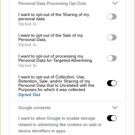
Please note that this website/app uses one or more Google
Personal Data Processing Opt Outs
εκφράζοντας τη χαρά και τη συγκίνησή της.
services and may gather and store information including but
not limited to your visit or usage behaviour. You may click to
I want to opt-out of the Sharing of my
personal data.
grant or deny consent to Google and its third-party tags to
Opted In
use your data for below specified purposes in below Google
consent section.
I want to opt-out of the Sale of my
Personal Data.
Opted In
I want to opt-out of processing my
Personal Data for Targeted Advertising.
Opted In
I want to opt-out of Collection, Use,
Retention, Sale, and/or Sharing of my
Personal Data that Is Unrelated with the
Purposes for which it was collected.
Opted Out
Google consents
I want to allow Google to enable storage
related to advertising like cookies on web or
device identifiers in apps.