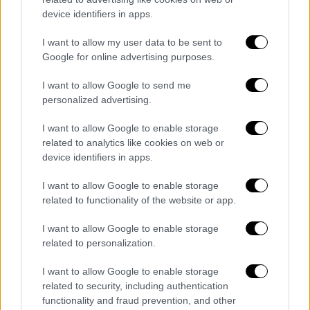
αρκεί να κάνω και αυτή, αν μπορώ να
device identifiers in apps.
βιοπορίζομαι με τις άλλες και να κάνω αυτή
I want to allow my user data to be sent to
για εμένα και την ψυχή μου
. Έφτασα στο
Google for online advertising purposes.
σημείο να βιοπορίζομαι από τη δουλειά που
λατρεύω με όλο μου το είναι. Αυτή η δύναμη
I want to allow Google to send me
personalized advertising.
πηγάζει, ίσως από το ότι με έδερνε ο
πατέρας μου».
I want to allow Google to enable storage
related to analytics like cookies on web or
device identifiers in apps.
I want to allow Google to enable storage
related to functionality of the website or app.
I want to allow Google to enable storage
related to personalization.
I want to allow Google to enable storage
related to security, including authentication
functionality and fraud prevention, and other