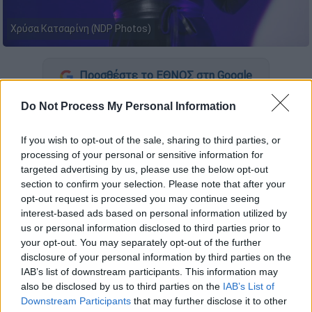
Χρύσα Κατσαρίνη (NDP Photos)
Προσθέστε το ΕΘΝΟΣ στη Google
Do Not Process My Personal Information
Η
Χρύσα Κατσαρίνη
παραχώρησε συνέντευξη
στην εκπομπή «Στούντιο 4» της ΕΡΤ και
If you wish to opt-out of the sale, sharing to third parties, or
έκανε
μία αναφορά στα δύσκολα παιδικά της
processing of your personal or sensitive information for
χρόνια και στη δύναμη που πηγάζει από μέσα
targeted advertising by us, please use the below opt-out
της
.
section to confirm your selection. Please note that after your
opt-out request is processed you may continue seeing
interest-based ads based on personal information utilized by
ΔΙΑΒΑΣΤΕ ΕΠΙΣΗΣ
us or personal information disclosed to third parties prior to
your opt-out. You may separately opt-out of the further
Lifestyle
|
17.04.2025 20:00
disclosure of your personal information by third parties on the
IAB’s list of downstream participants. This information may
«Θυσιάστηκε για ουρανοξύστες»:
also be disclosed by us to third parties on the
IAB’s List of
Λουκέτο στο εστιατόριο της Μαρίας
Downstream Participants
that may further disclose it to other