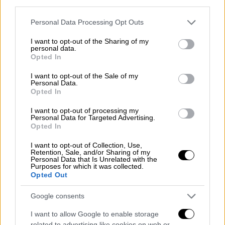
Εκμεκτσίογλου μετά από 27 χρόνια
third parties.
Please note that this website/app uses one or more Google
Personal Data Processing Opt Outs
services and may gather and store information including but
not limited to your visit or usage behaviour. You may click to
I want to opt-out of the Sharing of my
Οι δυσκολίες που αντιμετώπισε
personal data.
grant or deny consent to Google and its third-party tags to
Opted In
use your data for below specified purposes in below Google
Η γνωστή stand-up
comedian
μίλησε για τη
consent section.
I want to opt-out of the Sale of my
διαδρομή της και το πείσμα που τη
Personal Data.
Opted In
χαρακτήριζε όταν συναντούσε εμπόδια στην
επαγγελματική της πορεία, τονίζοντας πως
I want to opt-out of processing my
Personal Data for Targeted Advertising.
έχει έρθει αντιμέτωπη με πολύ πιο
Opted In
δύσκολες στιγμές. Έτσι λοιπόν, το
I want to opt-out of Collection, Use,
βιοποριστικό κομμάτι, ήταν κάτι που όπως
Retention, Sale, and/or Sharing of my
Personal Data that Is Unrelated with the
είπε, δεν την τρόμαζε.
Purposes for which it was collected.
Opted Out
Χαρακτηριστικά, η γνωστή stand-up
comedian δήλωσε για τον κακοποιητικό
Google consents
πατέρα της: «
Είχα τρομερή θέληση για
I want to allow Google to enable storage
δουλειά και έλεγα θα κάνω τρεις δουλειές
related to advertising like cookies on web or