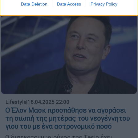
Data Deletion
Data Access
Privacy Policy
Lifestyle
|
18.04.2025 22:00
Ο Έλον Μασκ προσπάθησε να αγοράσει
τη σιωπή της μητέρας του νεογέννητου
γιου του με ένα αστρονομικό ποσό
Ο δισεκατομμυριούχος της Tesla έχει