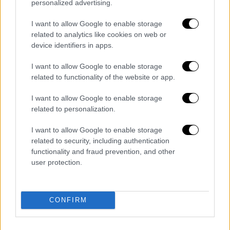
personalized advertising.
I want to allow Google to enable storage
related to analytics like cookies on web or
device identifiers in apps.
I want to allow Google to enable storage
related to functionality of the website or app.
I want to allow Google to enable storage
Κόσμος
|
18.04.2025 22:10
related to personalization.
Η πρόταση των ΗΠΑ σε Ρωσία -
Ουκρανία για κατάπαυση του πυρός, οι
I want to allow Google to enable storage
απαιτήσεις των δύο χωρών και ο
related to security, including authentication
functionality and fraud prevention, and other
εκνευρισμός του Τραμπ
user protection.
«Κανείς δεν παίζει μαζί μου» δήλωσε από
τον Λευκό Οίκο ο Ντόναλντ Τραμπ
στέλνοντας μήνυμα στη Ρωσία και την
CONFIRM
Ουκρανία