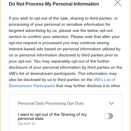
Do Not Process My Personal Information
If you wish to opt-out of the sale, sharing to third parties, or
Αθλητισμός
|
18.04.2025 22:41
processing of your personal or sensitive information for
Τέσσερις Έλληνες ποδοσφαιριστές
targeted advertising by us, please use the below opt-out
section to confirm your selection. Please note that after your
βρίσκονται στους πιο έμπειρους νέους
opt-out request is processed you may continue seeing
παίκτες στον κόσμο, σύμφωνα με το
interest-based ads based on personal information utilized by
CIES
us or personal information disclosed to third parties prior to
your opt-out. You may separately opt-out of the further
Η λίστα από το διεθνές κέντρο αθλητικών
disclosure of your personal information by third parties on the
ερευνών
IAB’s list of downstream participants. This information may
also be disclosed by us to third parties on the
IAB’s List of
Downstream Participants
that may further disclose it to other
third parties.
Please note that this website/app uses one or more Google
Personal Data Processing Opt Outs
services and may gather and store information including but
not limited to your visit or usage behaviour. You may click to
I want to opt-out of the Sharing of my
personal data.
grant or deny consent to Google and its third-party tags to
Opted In
use your data for below specified purposes in below Google