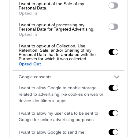
consent section.
I want to opt-out of the Sale of my
Personal Data.
Opted In
I want to opt-out of processing my
Personal Data for Targeted Advertising.
Opted In
I want to opt-out of Collection, Use,
Κόσμος
|
18.04.2025 22:24
Retention, Sale, and/or Sharing of my
Personal Data that Is Unrelated with the
Ανοίγει ο δρόμος στη Γερμανία για
Purposes for which it was collected.
Opted Out
απελάσεις μεταναστών στην Ελλάδα
Τι αναφέρει σχετικό δημοσίευμα της die
Google consents
Welt
I want to allow Google to enable storage
related to advertising like cookies on web or
device identifiers in apps.
I want to allow my user data to be sent to
Google for online advertising purposes.
I want to allow Google to send me