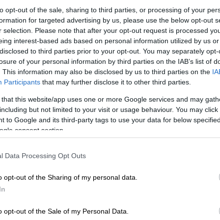
ήφανος. Αυτός είναι ο σύζυγός μου
».
to opt-out of the sale, sharing to third parties, or processing of your per
formation for targeted advertising by us, please use the below opt-out s
r selection. Please note that after your opt-out request is processed y
eing interest-based ads based on personal information utilized by us or
disclosed to third parties prior to your opt-out. You may separately opt-
losure of your personal information by third parties on the IAB’s list of
. This information may also be disclosed by us to third parties on the
IA
χε σεξουαλικές επαφές με τον
Participants
that may further disclose it to other third parties.
 that this website/app uses one or more Google services and may gath
including but not limited to your visit or usage behaviour. You may click 
 to Google and its third-party tags to use your data for below specifi
ogle consent section.
. Ο Exotic είχε ήδη κάνει γνωστό τον
βριο, παρουσιάζοντας τον Jorge ως έναν
l Data Processing Opt Outs
 ετών. Το ζευγάρι είχε ξεκαθαρίσει από
 εντός των τειχών και ν' αναζητήσει
o opt-out of the Sharing of my personal data.
τήματος ασύλου, είτε φεύγοντας από τις
In
o opt-out of the Sale of my Personal Data.