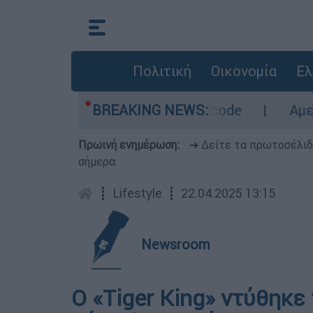
Πολιτική
Οικονομία
Ελ
περιοχές σε red code
BREAKING NEWS:
Αμερικανικός συναγ
Πρωινή ενημέρωση:
➔ Δείτε τα πρωτοσέλι
σήμερα
┋
Lifestyle
┋
22.04.2025 13:15
Newsroom
Ο «Tiger King» ντύθηκε