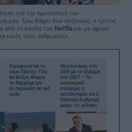
ιλήσει για την προσωπική του
ωή μου. Έχω θάψει δύο συζύγους, ο τρίτος
ια από τα έσοδα του
Netflix
και με άφησε
ληκτικός νέος άνθρωπος».
Κορυφώνεται το
Μητσοτάκης στη
κύμα ζέστης: Πού
ΔΕΘ με το βλέμμα
θα δείξει 40αρια
στο 2027 – Το
το θερμόμετρο -
οικονομικό
Οι περιοχές σε red
στοίχημα, η
code
αυτοδυναμία και η
δύσκολη διαδρομή
μέχρι τις κάλπες