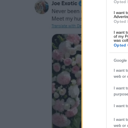
Opted 
I want 
Advertis
Opted 
I want t
of my P
was col
Opted 
Google 
I want t
web or d
I want t
purpose
I want 
I want t
web or d