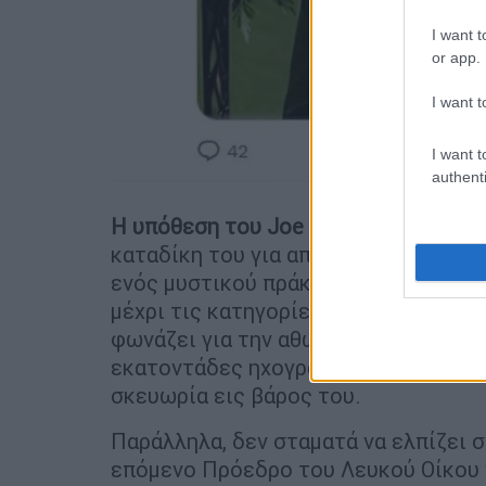
I want t
or app.
I want t
I want t
authenti
Η υπόθεση του Joe Exotic έχει απασ
καταδίκη του για απόπειρα εκτέλεσης
ενός μυστικού πράκτορα του FBI πο
μέχρι τις κατηγορίες για κακομεταχε
φωνάζει για την αθωότητά του και δη
εκατοντάδες ηχογραφήσεις και βίντε
σκευωρία εις βάρος του.
Παράλληλα, δεν σταματά να ελπίζει σ
επόμενο Πρόεδρο του Λευκού Οίκου 