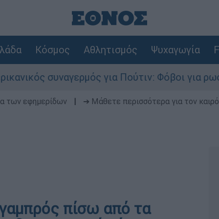
λάδα
Κόσμος
Αθλητισμός
Ψυχαγωγία
F
ερμός για Πούτιν: Φόβοι για ρωσικό χτύπημα σε
δα των εφημερίδων
|
➔ Μάθετε περισσότερα για τον καιρό
 γαμπρός πίσω από τα