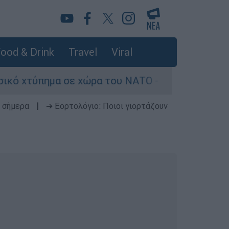
ood & Drink
Travel
Viral
 χώρα του ΝΑΤΟ - Τα βασικά σενάρια έως το 202
 σήμερα
|
➔ Εορτολόγιο: Ποιοι γιορτάζουν