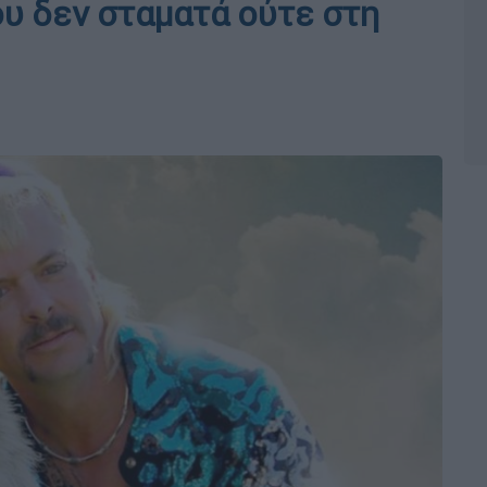
υ δεν σταματά ούτε στη