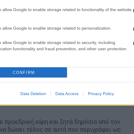
o allow Google to enable storage related to functionality of the website
o allow Google to enable storage related to personalization.
o allow Google to enable storage related to security, including
cation functionality and fraud prevention, and other user protection.
χολήσει για χρόνια τα ΜΜΕ
. Από την
 της ακτιβίστριας Carole Baskin (μέσω
CONFIRM
υ παρίστανε τον πληρωμένο δολοφόνο),
ίριση άγριων ζώων. Ο ίδιος συνεχίζει να
λώνει ότι έχει στην κατοχή του
Data Deletion
Data Access
Privacy Policy
ο που – όπως λέει – αποδεικνύουν τη
ε προεδρική χάρη και ζητά δημόσια από τον
να δώσει τέλος σε αυτό που περιγράφει ως