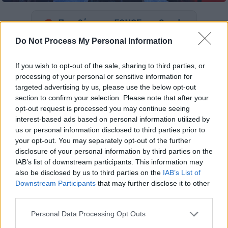
Προσθέστε το ΕΘΝΟΣ στη Google
Do Not Process My Personal Information
Μ' ένα βίντεο από το
Μπαλί
, ο
Τάσος Ξιαρχό
έδωσε τη δική του εκδοχή για το
If you wish to opt-out of the sale, sharing to third parties, or
περιστατικό που τον έφερε, προσωρινά, στο
processing of your personal or sensitive information for
targeted advertising by us, please use the below opt-out
κρατητήριο
. Αντικρούοντας τις φήμες περί
section to confirm your selection. Please note that after your
σύλληψης για
κατοχή ναρκωτικών
, εξήγησε
opt-out request is processed you may continue seeing
ότι όλα ξεκίνησαν από μια παρεξήγηση
interest-based ads based on personal information utilized by
σχετικά με προϊόντα περιποίησης που
us or personal information disclosed to third parties prior to
your opt-out. You may separately opt-out of the further
περιείχαν απλώς σήμανση κάνναβης, χωρίς
disclosure of your personal information by third parties on the
απαγορευμένες ουσίες.
IAB’s list of downstream participants. This information may
also be disclosed by us to third parties on the
IAB’s List of
Downstream Participants
that may further disclose it to other
ΔΙΑΒΑΣΤΕ ΕΠΙΣΗΣ
third parties.
Lifestyle
|
24.04.2025 10:19
Please note that this website/app uses one or more Google
Personal Data Processing Opt Outs
Αναστασία: Αντιδράσεις για το βίντεο
services and may gather and store information including but