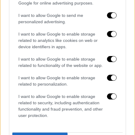
κάνναβης» είπε χαρακτηριστικά.
Google for online advertising purposes.
I want to allow Google to send me
personalized advertising.
I want to allow Google to enable storage
related to analytics like cookies on web or
device identifiers in apps.
I want to allow Google to enable storage
related to functionality of the website or app.
I want to allow Google to enable storage
related to personalization.
Δεν παρέλειψε, βέβαια, να σατιρίσει τις
I want to allow Google to enable storage
υπερβολές ορισμένων δημοσιευμάτων:
related to security, including authentication
«Είμαστε πάρα πολύ καλά, είμαστε στο
functionality and fraud prevention, and other
Μπαλί, κάνουμε τις διακοπές μας, περνάμε
user protection.
τέλεια. Μερικοί δημοσιογράφοι έγραψαν ότι
έφερα "κοκορέτσι". Αν είχα φέρει