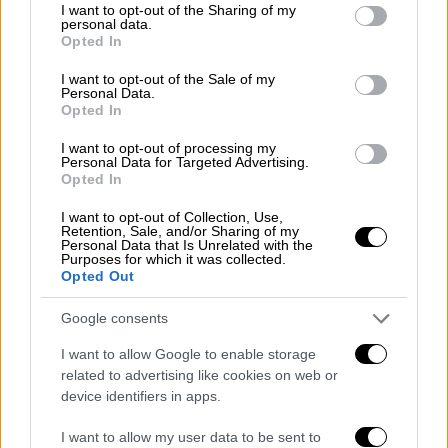
not limited to your visit or usage behaviour. You may click to
I want to opt-out of the Sharing of my
που ανέβασε και τραγουδά Βαρδή:
personal data.
grant or deny consent to Google and its third-party tags to
«Συγγνώμη Αντώνη» λέει ο Μουκίδης
Opted In
use your data for below specified purposes in below Google
consent section.
I want to opt-out of the Sale of my
Personal Data.
Opted In
«Μια ασυνεννοησία έγινε και όλα είναι πάρα
I want to opt-out of processing my
πολύ καλά. Σε περίπτωση που είχα κάνει
Personal Data for Targeted Advertising.
Opted In
κάτι τόσο σοβαρό που λέγεται, που πάντα
τους αρέσει να λένε για εμένα, που θα ήμουν
I want to opt-out of Collection, Use,
Retention, Sale, and/or Sharing of my
τώρα;
Στο Μπαλί υπάρχει νομοθεσία, άμα
Personal Data that Is Unrelated with the
Purposes for which it was collected.
φέρεις στην χώρα τέτοιες ουσίες υπάρχει
Opted Out
πρώτον θανατική ποινή και 100.000 ευρώ
πρόστιμο και φυλάκιση 2-3 χρόνια μαζί με
Google consents
αναγκαστική απεξάρτηση
. Ένα μικρό
I want to allow Google to enable storage
κρατητήριο μέχρι να ελέγξουν ότι αυτά που
related to advertising like cookies on web or
είχα μαζί μου – οι κρέμες προσώπου δεν
device identifiers in apps.
είχαν τίποτα μέσα πέρα από το σήμα της
I want to allow my user data to be sent to