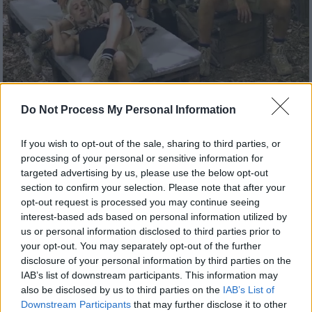
Do Not Process My Personal Information
Τηλεόραση
|
12.10.2023 17:03
If you wish to opt-out of the sale, sharing to third parties, or
I'm a Celebrity... Get Me Out of Here:
processing of your personal or sensitive information for
targeted advertising by us, please use the below opt-out
Απίστευτος καβγάς ανάμεσα σε Γαρδέλη
section to confirm your selection. Please note that after your
και Ξιαρχό
opt-out request is processed you may continue seeing
interest-based ads based on personal information utilized by
Ξεκίνησε το ριάλιτι «I ’m a celebrity get me
us or personal information disclosed to third parties prior to
out of here», και δεν άργησαν να έρθουν οι
your opt-out. You may separately opt-out of the further
πρώτοι καβγάδες, με τους παίκτες να
disclosure of your personal information by third parties on the
ανταλλάζουν προσβολές
IAB’s list of downstream participants. This information may
also be disclosed by us to third parties on the
IAB’s List of
Downstream Participants
that may further disclose it to other