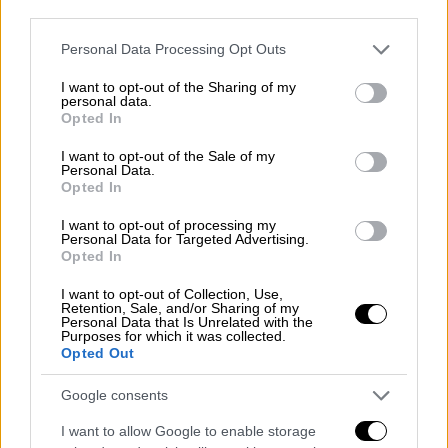
third parties.
Please note that this website/app uses one or more Google
Personal Data Processing Opt Outs
services and may gather and store information including but
not limited to your visit or usage behaviour. You may click to
I want to opt-out of the Sharing of my
personal data.
grant or deny consent to Google and its third-party tags to
Opted In
use your data for below specified purposes in below Google
consent section.
I want to opt-out of the Sale of my
Personal Data.
Opted In
I want to opt-out of processing my
Personal Data for Targeted Advertising.
Opted In
I want to opt-out of Collection, Use,
Lifestyle
|
08.11.2021 09:21
Retention, Sale, and/or Sharing of my
Personal Data that Is Unrelated with the
Ο Τάσος Ξιαρχό συναντήθηκε με την
Purposes for which it was collected.
κοπέλα, που χλεύασε για τα κιλά της -
Opted Out
Συγγνώμη, γέλια και αγκαλιές
Google consents
Τέλος καλό, όλα καλά για τον Τάσο Ξιαρχό
I want to allow Google to enable storage
που ζήτησε συγγνώμη από την Μέρι Παπά