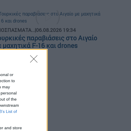
ΟΣΠΑΣΜΑΤΑ...
|
06.08.2026 19:34
ουρκικές παραβιάσεις στο Αιγαίο
ε μαχητικά F-16 και drones
sonal or
ection to
ou may
 personal
out of the
 downstream
B’s List of
er and store