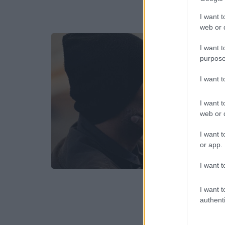
I want t
web or d
I want t
purpose
I want 
I want t
web or d
I want t
or app.
I want t
I want t
authenti