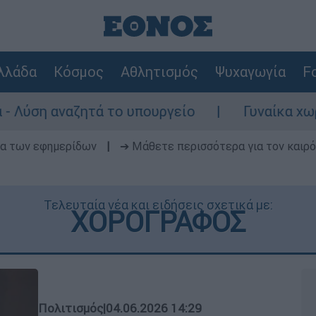
λλάδα
Κόσμος
Αθλητισμός
Ψυχαγωγία
Fo
 το υπουργείο
Γυναίκα χωρίς τις αισθήσε
δα των εφημερίδων
|
➔ Μάθετε περισσότερα για τον καιρό
Τελευταία νέα και ειδήσεις σχετικά με:
ΧΟΡΟΓΡΑΦΟΣ
Πολιτισμός
|
04.06.2026 14:29