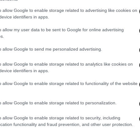
Kendell Geers
o allow Google to enable storage related to advertising like cookies on
evice identifiers in apps.
Πολιτισμός
|
13.06.2023 11:23
o allow my user data to be sent to Google for online advertising
Akram Khan: «Δεν ήθελα να
s.
δημιουργήσω ένα θέαμα α λα
Ντίσνεϊ» - Πρεμιέρα για το
to allow Google to send me personalized advertising.
«Jungle Book reimagined» στο
Μέγαρο Μουσικής Αθηνών
o allow Google to enable storage related to analytics like cookies on
evice identifiers in apps.
Σε ρόλο χορογράφου και σκηνοθέτη,
δημιουργεί ένα ονειρικό σκηνικό
o allow Google to enable storage related to functionality of the website
περιβάλλον, με τους χορευτές να
κινούνται μεταξύ πραγματικότητας
o allow Google to enable storage related to personalization.
και φαντασίας, προσφέροντας σε
όλους θεατές, ανεξαρτήτως ηλικίας,
o allow Google to enable storage related to security, including
μια προσωπική ανάγνωση σπάνιας
cation functionality and fraud prevention, and other user protection.
ομορφιάς της κοσμαγάπητης ιστορίας
του Rudyard Kipling (Ράντγιαρντ