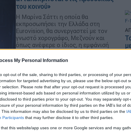
του κοινού»
Η Μαρίνα Σάττι η οποία θα
εκπροσωπήσει την Ελλάδα στη
ΑΠ
Eurovision, θα συνεργαστεί με τον
Τ
γνωστό χορογράφο, Μεζνούν και
όπως ανέφερε ο ίδιος, η εμφάνισή
μ
της θα έχει πολλές εκπλήξεις
ocess My Personal Information
Πολιτισμός
|
05.12.2023 12:10
to opt-out of the sale, sharing to third parties, or processing of your per
Moving Colors Festival: «Μέσα από
formation for targeted advertising by us, please use the below opt-out s
τον χορό αναδεικνύονται
r selection. Please note that after your opt-out request is processed y
καταστάσεις που είναι άμεσα
eing interest-based ads based on personal information utilized by us or
συνδεδεμένες με τους
disclosed to third parties prior to your opt-out. You may separately opt-
losure of your personal information by third parties on the IAB’s list of
προβληματισμούς των νέων»
. This information may also be disclosed by us to third parties on the
IA
Η καλλιτεχνική διευθύντρια του
Participants
that may further disclose it to other third parties.
φεστιβάλ, Φρόσω Τρούσα, μιλά
 that this website/app uses one or more Google services and may gath