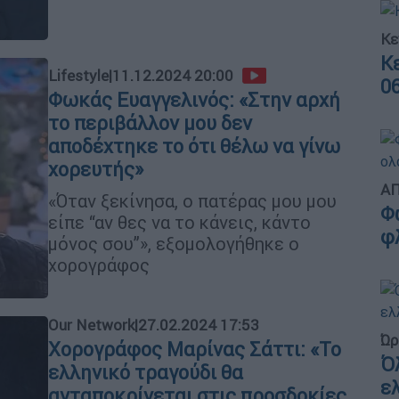
Κε
Κ
Lifestyle
|
11.12.2024 20:00
0
Φωκάς Ευαγγελινός: «Στην αρχή
το περιβάλλον μου δεν
αποδέχτηκε το ότι θέλω να γίνω
χορευτής»
ΑΠ
«Όταν ξεκίνησα, ο πατέρας μου μου
Φ
είπε “αν θες να το κάνεις, κάντο
φ
μόνος σου”», εξομολογήθηκε ο
χορογράφος
Our Network
|
27.02.2024 17:53
Ώρ
Χορογράφος Μαρίνας Σάττι: «Το
Ό
ελληνικό τραγούδι θα
ε
ανταποκρίνεται στις προσδοκίες