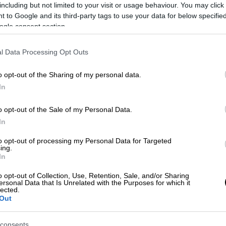
στο ethnos.gr για το φεστιβάλ,
including but not limited to your visit or usage behaviour. You may click 
την ένταξη κοινωνικών
 to Google and its third-party tags to use your data for below specifi
προβληματισμών στον χώρο της
ogle consent section.
τέχνης αλλά και τη σημασία της
καλλιτεχνικής εκπαίδευσης στο
l Data Processing Opt Outs
σύγχρονο σχολείο
o opt-out of the Sharing of my personal data.
In
Θέατρο
|
17.06.2023 02:30
Πειραιώς 260: Η χορογράφος Αγνή
o opt-out of the Sale of my Personal Data.
Παπαδέλη Ρωσσέτου παρουσιάζει
In
την ξεχωριστή παράσταση «Η
to opt-out of processing my Personal Data for Targeted
απόλαυση της αναπαράστασης»
ing.
In
Μια σύγχρονη παράσταση, μια
τολμηρή πρόταση με τη ματιά της
o opt-out of Collection, Use, Retention, Sale, and/or Sharing
ersonal Data that Is Unrelated with the Purposes for which it
χορογράφου που στο παρελθόν έχει
lected.
συνεργαστεί μεταξύ άλλων με τον
Out
Δημήτρη Παπαϊωάννου, τον Γιάννη
Σκουρλέτη / Bijoux de Kant και τον
consents