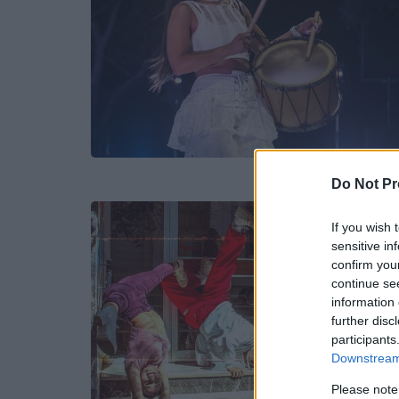
Do Not Pr
If you wish 
sensitive in
confirm you
continue se
information 
further disc
participants
Downstream 
Please note