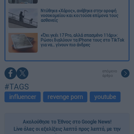
Ντύθηκε «Χάρος», ανέβηκε στην οροφή
νοσοκομείου και κοιτούσε επίμονα τους
ασθενείς
«Όχι γκέι 17 Pro, αλλά σπασμένο 11άρι»:
Ρώσοι διαλύουν τα iPhone τους στο TikTok
για να... γίνουν πιο άνδρες
επόμενο
άρθρο
#TAGS
influencer
revenge porn
youtube
Ακολούθησε το Έθνος στο Google News!
Live όλες οι εξελίξεις λεπτό προς λεπτό, με την