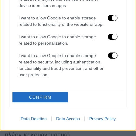
device identifiers in apps.
View this post on Instagram
I want to allow Google to enable storage
related to functionality of the website or app.
I want to allow Google to enable storage
related to personalization.
I want to allow Google to enable storage
related to security, including authentication
functionality and fraud prevention, and other
Παράλληλα, δημοσίευσε στο Instagram ένα
user protection.
χαρακτηριστικό απόσπασμα, όπου
υπογράμμισε τη βαρύτητα της παραβίασης
που υπέστη: «Μίλησα για κάτι που με πονάει.
CONFIRM
Όταν προσωπικό μου υλικό έγινε δημόσιο
χωρίς τη συγκατάθεσή μου. Πώς ένιωσα,
πώς με επηρέασε και γιατί αυτό που έγινε
Data Deletion
Data Access
Privacy Policy
δεν είναι απλά ανήθικο. Είναι παράνομο. Και
πλέον, κακουργηματικό.