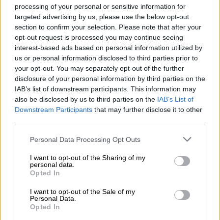
processing of your personal or sensitive information for
Η
influencer
και δημιουργός περιεχομένου
targeted advertising by us, please use the below opt-out
μοιράστηκε ότι, όταν ήταν ακόμη ανήλικη –
section to confirm your selection. Please note that after your
opt-out request is processed you may continue seeing
μόλις 15 ετών – είχε εμπιστευτεί μια γυμνή
interest-based ads based on personal information utilized by
της φωτογραφία στον τότε σύντροφό της.
us or personal information disclosed to third parties prior to
Χρόνια αργότερα, άγνωστο άτομο τη
your opt-out. You may separately opt-out of the further
χρησιμοποίησε ως μέσο απειλής. Όπως
disclosure of your personal information by third parties on the
IAB’s list of downstream participants. This information may
τόνισε η ίδια, δεν έχει ιδέα πώς το υλικό
also be disclosed by us to third parties on the
IAB’s List of
έφτασε στα χέρια αυτού του προσώπου,
Downstream Participants
that may further disclose it to other
επισημαίνοντας πως πρόκειται για
third parties.
παραβίαση της ιδιωτικότητάς της με βαρύ
Please note that this website/app uses one or more Google
Personal Data Processing Opt Outs
ψυχολογικό αντίκτυπο.
services and may gather and store information including but
not limited to your visit or usage behaviour. You may click to
I want to opt-out of the Sharing of my
Η δημοσιοποίηση της ιστορίας της δεν
personal data.
grant or deny consent to Google and its third-party tags to
Opted In
έμεινε ασχολίαστη. Πολλοί σχολίασαν
use your data for below specified purposes in below Google
επικριτικά τη στάση της, με ορισμένους να
consent section.
I want to opt-out of the Sale of my
Personal Data.
υποστηρίζουν ότι από τη στιγμή που
Opted In
επέλεξε η ίδια να βγάλει τη φωτογραφία,