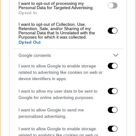
I want to opt-out of processing my
δεν μπορεί να θεωρείται θύμα. Αντιμέτωπη
Personal Data for Targeted Advertising.
με αυτόν τον κύκλο κακοπροαίρετων
Opted In
αντιδράσεων, η Ελενα Κρεμλίδου δεν έμεινε
I want to opt-out of Collection, Use,
σιωπηλή.
Ανέβασε βίντεο στο
YouTube
για ν'
Retention, Sale, and/or Sharing of my
Personal Data that Is Unrelated with the
απαντήσει ευθέως και με θάρρος,
Purposes for which it was collected.
Opted Out
καταρρίπτοντας τη ρητορική του «έφταιγες
κι εσύ».
Google consents
I want to allow Google to enable storage
related to advertising like cookies on web or
device identifiers in apps.
I want to allow my user data to be sent to
Google for online advertising purposes.
I want to allow Google to send me
personalized advertising.
I want to allow Google to enable storage
related to analytics like cookies on web or