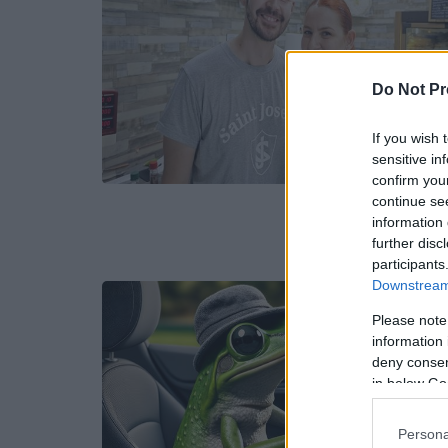
Do Not Pr
If you wish 
sensitive in
confirm you
continue se
information 
further disc
participants
Downstream 
Please note
information 
deny consent
in below Go
Persona