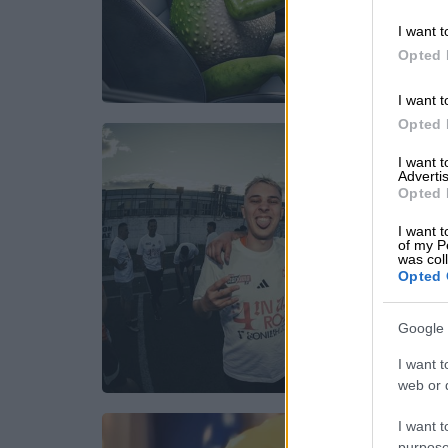
I want t
Opted 
I want t
Opted 
I want 
Advertis
Opted 
I want t
of my P
was col
Opted 
Google 
I want t
web or d
I want t
purpose