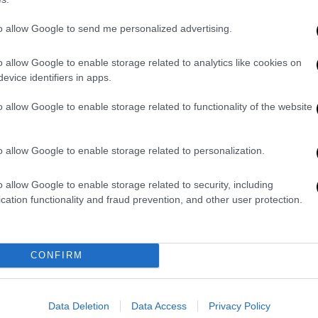
Κόσμος
|
16.04.2026 13:40
Το YouTube έκλεισε κανάλι που
to allow Google to send me personalized advertising.
τρόλαρε τον Τραμπ με
ανθρωπάκια Lego - Για
o allow Google to enable storage related to analytics like cookies on
evice identifiers in apps.
«λογοκρισία» το κατηγορεί το Ιράν
Η ιρανική κυβέρνηση κατηγορεί την
o allow Google to enable storage related to functionality of the website
πλατφόρμα για λογοκρισία
o allow Google to enable storage related to personalization.
o allow Google to enable storage related to security, including
cation functionality and fraud prevention, and other user protection.
Σινεμά
|
08.04.2026 15:40
Ορίστηκαν οι ημερομηνίες για τα
99ά και 100ά Όσκαρ - Τελευταία
CONFIRM
μετάδοση στο ABC πριν το
YouTube
Data Deletion
Data Access
Privacy Policy
Οι υποψηφιότητες για τα Όσκαρ 2027