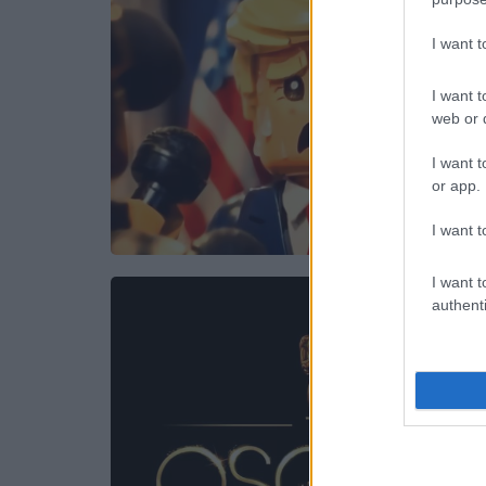
I want 
I want t
web or d
I want t
or app.
I want t
I want t
authenti