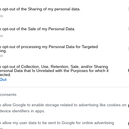
εξήγηση - Γιατί είναι επικίνδυνο ένα
o opt-out of the Sharing of my personal data.
περιεχόμενο που ξεφεύγει από την
In
πραγματικότητα
o opt-out of the Sale of my Personal Data.
In
Αθλητισμός
|
23.05.2026 09:20
to opt-out of processing my Personal Data for Targeted
ing.
Από τα αλώνια στα… σαλόνια: Το
In
«παραμύθι» της ΜΠΑΜ FC δεν έχει
δράκο
o opt-out of Collection, Use, Retention, Sale, and/or Sharing
ersonal Data that Is Unrelated with the Purposes for which it
lected.
Ένα project που ξεκίνησε σαν μια
Out
«τρελή» ιδέα από δύο YouTubers,
καταλήγει σε μια όμορφη
consents
ποδοσφαιρική ιστορία
o allow Google to enable storage related to advertising like cookies on
evice identifiers in apps.
o allow my user data to be sent to Google for online advertising
s.