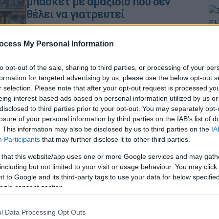
μπάσκετ με αμαξίδιο που δεν
θέλει να γιατρευτεί
Ο Σταύρος Δίτσης από το μανάβικο
του στο Ασβεστοχώρι Θεσσαλονίκης
ocess My Personal Information
Ώρ
συγκινεί με το πως αντιτωπίζει την
Σ
σπάνια πάθηση στα κάτω άκρα του και
to opt-out of the sale, sharing to third parties, or processing of your per
κ
για την κορυφαία στιγμή ανάδειξης
formation for targeted advertising by us, please use the below opt-out s
σ
r selection. Please note that after your opt-out request is processed y
του MVP του πρωταθλήματος
eing interest-based ads based on personal information utilized by us or
μπάσκετ με αμαξίδιο με τον
disclosed to third parties prior to your opt-out. You may separately opt-
Παναθηναϊκό.
losure of your personal information by third parties on the IAB’s list of
. This information may also be disclosed by us to third parties on the
IA
Participants
that may further disclose it to other third parties.
Τεχνολογία
|
29.05.2026 22:36
 that this website/app uses one or more Google services and may gath
Ένας μαγικός αλλά ψεύτικος
including but not limited to your visit or usage behaviour. You may click 
κόσμος: Ο αντίκτυπος των AI
 to Google and its third-party tags to use your data for below specifi
videos στην παιδική φαντασία
ogle consent section.
Τίγρεις που εκκολάπτονται από αυγά
l Data Processing Opt Outs
και μπάλες που εξαφανίζονται χωρίς