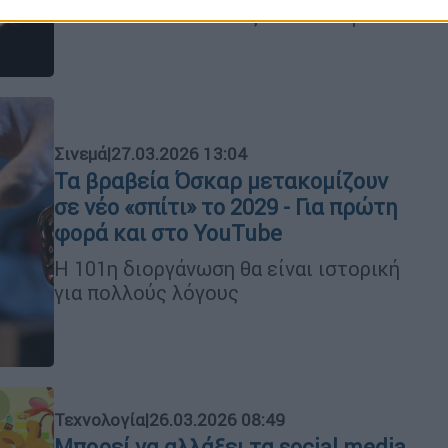
θα ανακοινωθούν στις 21 Ιανουαρίου
Σινεμά
|
27.03.2026 13:04
Τα βραβεία Όσκαρ μετακομίζουν
σε νέο «σπίτι» το 2029 - Για πρώτη
φορά και στο YouTube
Η 101η διοργάνωση θα είναι ιστορική
για πολλούς λόγους
Τεχνολογία
|
26.03.2026 08:49
Μπορεί να αλλάξει τα social media