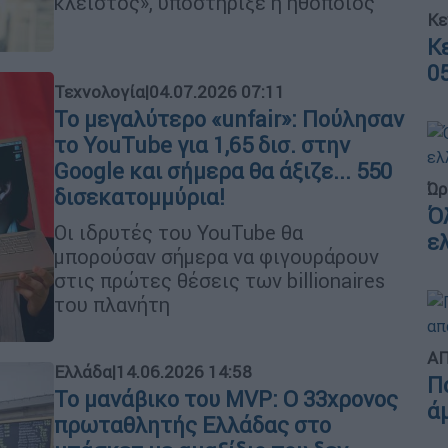
κλειστός», υποστήριξε η ηθοποιός
Κε
Κ
0
Τεχνολογία
|
04.07.2026 07:11
Το μεγαλύτερο «unfair»: Πούλησαν
το YouTube για 1,65 δισ. στην
Google και σήμερα θα άξιζε... 550
Ώρ
δισεκατομμύρια!
Ό
Οι ιδρυτές του YouTube θα
ε
μπορούσαν σήμερα να φιγουράρουν
στις πρώτες θέσεις των billionaires
του πλανήτη
ΑΠ
Ελλάδα
|
14.06.2026 14:58
Π
Το μανάβικο του MVP: Ο 33χρονος
ά
πρωταθλητής Ελλάδας στο