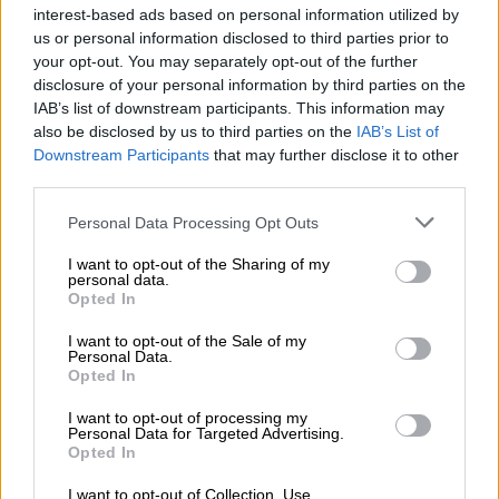
Αν οι ιδρυτές του κρατούσαν το ίδιο
interest-based ads based on personal information utilized by
ποσοστό που είχαν το 2006,
σήμερα θα
us or personal information disclosed to third parties prior to
your opt-out. You may separately opt-out of the further
εισέπρατταν από 100 δισεκατομμύρια
disclosure of your personal information by third parties on the
δολάρια ο καθένας
, σύμφωνα με το
Fortune
.
IAB’s list of downstream participants. This information may
also be disclosed by us to third parties on the
IAB’s List of
Το deal που άλλαξε την ιστορία των
Downstream Participants
that may further disclose it to other
media
third parties.
Please note that this website/app uses one or more Google
Την εποχή της πώλησης, ο CEO Τσαντ Χέρλεϊ
Personal Data Processing Opt Outs
services and may gather and store information including but
έλαβε μετοχές αξίας 345 εκατ. δολαρίων, ο
not limited to your visit or usage behaviour. You may click to
I want to opt-out of the Sharing of my
CTO Στίβεν Τσεν 326 εκατ. δολάρια, ενώ ο
personal data.
grant or deny consent to Google and its third-party tags to
Opted In
τρίτος της παρέας, Τζαβέντ Καρίμ, ο οποίος
use your data for below specified purposes in below Google
consent section.
είχε αποχωρήσει νωρίτερα για να συνεχίσει
I want to opt-out of the Sale of my
Personal Data.
τις σπουδές του, πήρε 64 εκατ. δολάρια.
Opted In
«Αυτό είναι υπέροχο.
Δύο βασιλιάδες
I want to opt-out of processing my
Personal Data for Targeted Advertising.
ενώθηκαν
: ο βασιλιάς της αναζήτησης και ο
Opted In
βασιλιάς του βίντεο», δήλωνε τότε
I want to opt-out of Collection, Use,