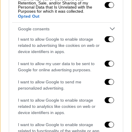
ενθουσιασμένος ο Χέρλεϊ.
Retention, Sale, and/or Sharing of my
Personal Data that Is Unrelated with the
Purposes for which it was collected.
Σήμερα, τα οικονομικά μεγέθη προκαλούν
Opted Out
ίλιγγο.
Τα ετήσια έσοδα του YouTube
ξεπέρασαν τα 60 δισεκατομμύρια δολάρια
! Η
Google consents
Google κατάφερε να λύσει τα τεράστια
I want to allow Google to enable storage
προβλήματα που αντιμετώπιζαν οι ιδρυτές
related to advertising like cookies on web or
στην αρχή, όπως οι οικονομικές ζημίες και
device identifiers in apps.
οι μηνύσεις για πνευματικά δικαιώματα, και
I want to allow my user data to be sent to
η επένδυση απέδωσε στο μέγιστο.
Google for online advertising purposes.
Από το YouTube στην Apple: Τα
I want to allow Google to send me
ιστορικά λάθη
personalized advertising.
Οι δημιουργοί του YouTube δεν είναι οι
I want to allow Google to enable storage
related to analytics like cookies on web or
μόνοι που άφησαν δισεκατομμύρια στο
device identifiers in apps.
τραπέζι.
I want to allow Google to enable storage
Το πιο κλασικό παράδειγμα
στην ιστορία της
related to functionality of the website or app.