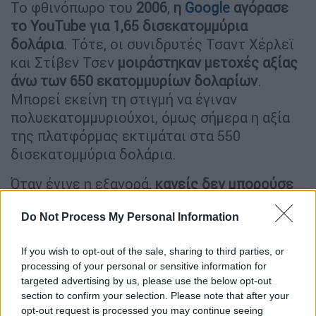
Το φθινόπωρο του
2006
,
η
Google
αγόρασε
το YouTube για 1,65 δισεκατομμύρια
δολάρια
. Τότε, οι συνιδρυτές Τσαντ Χέρλεϊ
και Στίβεν Τσεν
μοιράστηκαν μετοχές αξίας
άνω των 650 εκατομμυρίων δολαρίων
.
Μπορεί εκείνη τη στιγμή να έγιναν
πολυεκατομμυριούχοι, όμως σήμερα η αξία
της πλατφόρμας εκτιμάται στα 550
δισεκατομμύρια δολάρια.
Όταν έγινε η εξαγορά,
κανείς δεν μπορούσε
να φανταστεί την απόλυτη κυριαρχία
του
Do Not Process My Personal Information
YouTube. Από ένα site όπου οι χρήστες
απλώς ανέβαζαν ερασιτεχνικά βίντεο,
If you wish to opt-out of the sale, sharing to third parties, or
εξελίχθηκε στην πιο ισχυρή πλατφόρμα στον
processing of your personal or sensitive information for
κόσμο, γεννώντας μια παγκόσμια οικονομία
targeted advertising by us, please use the below opt-out
δημιουργών (creator economy).
section to confirm your selection. Please note that after your
opt-out request is processed you may continue seeing