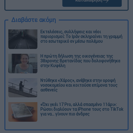
Διαβάστε ακόμη
Εκτελέσεις, συλλήψεις και νέοι
περιορισμοί: Το Ιράν σκληραίνει τη γραμμή
στο εσωτερικό εν μέσω πολέμου
Η πρώτη δήλωση της οικογένειας της
38χρονης Βρετανίδας που δολοφονήθηκε
στην Κυψέλη
Ντύθηκε «Χάρος», ανέβηκε στην οροφή
νοσοκομείου και κοιτούσε επίμονα τους
ασθενείς
«Όχι γκέι 17 Pro, αλλά σπασμένο 11άρι»:
Ρώσοι διαλύουν τα iPhone τους στο TikTok
για να... γίνουν πιο άνδρες