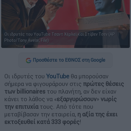
Οι ιδρυτές του YouTube Τσαντ Χέρλεϊ και Στίβεν Τσεν (AP
Photo/Tony Avelar, File)
Προσθέστε το ΕΘΝΟΣ στη Google
Οι ιδρυτές του
YouTube
θα μπορούσαν
σήμερα να φιγουράρουν στις
πρώτες θέσεις
των billionaires
του πλανήτη, αν δεν είχαν
κάνει το λάθος να «
εξαργυρώσουν
»
νωρίς
την επιτυχία
τους. Από τότε που
μεταβίβασαν την εταιρεία,
η αξία της έχει
εκτοξευθεί κατά 333 φορές
!