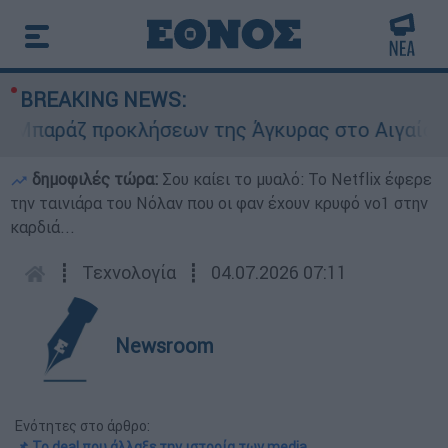
BREAKING NEWS:
αράζ προκλήσεων της Άγκυρας στο Αιγαίο: Εικον
δημοφιλές τώρα:
Σου καίει το μυαλό: Το Netflix έφερε
την ταινιάρα του Νόλαν που οι φαν έχουν κρυφό νο1 στην
καρδιά...
┋
Τεχνολογία
┋
04.07.2026 07:11
Newsroom
Ενότητες στο άρθρο:
📌 Το deal που άλλαξε την ιστορία των media