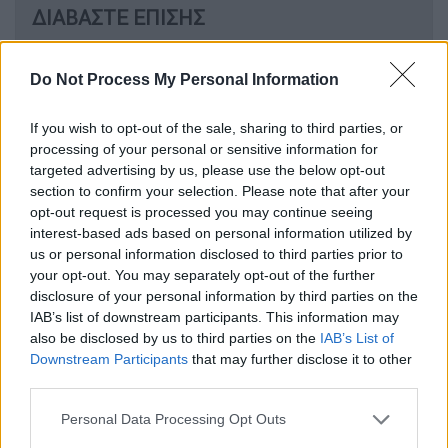
ΔΙΑΒΑΣΤΕ ΕΠΙΣΗΣ
Lifestyle
|
09.06.2025 15:30
Do Not Process My Personal Information
Σελίν Ντιόν: Βρέθηκε σε συναυλία
των Coldplay - Η συγκίνηση και το
If you wish to opt-out of the sale, sharing to third parties, or
παρατεταμένο χειροκρότημα
processing of your personal or sensitive information for
targeted advertising by us, please use the below opt-out
section to confirm your selection. Please note that after your
opt-out request is processed you may continue seeing
Το χρονικό της υπόθεσης
interest-based ads based on personal information utilized by
us or personal information disclosed to third parties prior to
your opt-out. You may separately opt-out of the further
Η υπόθεση αφορά σε νομική διαμάχη που
disclosure of your personal information by third parties on the
ξέσπασε το 2024, όταν η Λάιβλι κατέθεσε
IAB’s list of downstream participants. This information may
μήνυση κατά του Μπαλντόνι
για σεξουαλική
also be disclosed by us to third parties on the
IAB’s List of
παρενόχληση και αντίποινα, με τον ίδιο να
Downstream Participants
that may further disclose it to other
third parties.
αρνείται τις κατηγορίες
. Σε απάντηση, ο
Μπαλντόνι προσέφυγε νομικά,
Please note that this website/app uses one or more Google
Personal Data Processing Opt Outs
υποστηρίζοντας ότι υπήρξε στόχος
services and may gather and store information including but