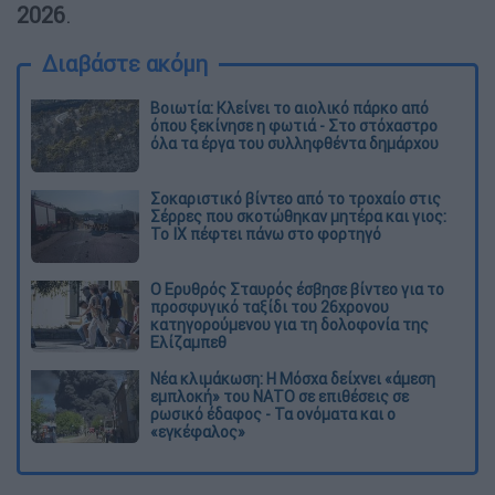
2026
.
Διαβάστε ακόμη
Βοιωτία: Κλείνει το αιολικό πάρκο από
όπου ξεκίνησε η φωτιά - Στο στόχαστρο
όλα τα έργα του συλληφθέντα δημάρχου
Σοκαριστικό βίντεο από το τροχαίο στις
Σέρρες που σκοτώθηκαν μητέρα και γιος:
Το ΙΧ πέφτει πάνω στο φορτηγό
Ο Ερυθρός Σταυρός έσβησε βίντεο για το
προσφυγικό ταξίδι του 26χρονου
κατηγορούμενου για τη δολοφονία της
Ελίζαμπεθ
Νέα κλιμάκωση: Η Μόσχα δείχνει «άμεση
εμπλοκή» του ΝΑΤΟ σε επιθέσεις σε
ρωσικό έδαφος - Τα ονόματα και ο
«εγκέφαλος»