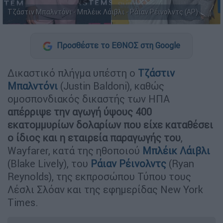
Τζάστιν Μπαλντόνι - Μπλέικ Λάιβλι - Ράιαν Ρέινολντς (AP)
Προσθέστε το ΕΘΝΟΣ στη Google
Δικαστικό πλήγμα υπέστη ο
Τζάστιν
Μπαλντόνι
(Justin Baldoni), καθώς
ομοσπονδιακός δικαστής των ΗΠΑ
απέρριψε την αγωγή ύψους 400
εκατομμυρίων δολαρίων που είχε καταθέσει
ο ίδιος και η εταιρεία παραγωγής του
,
Wayfarer, κατά της ηθοποιού
Μπλέικ Λάιβλι
(Blake Lively), του
Ράιαν Ρέινολντς
(Ryan
Reynolds), της εκπροσώπου Τύπου τους
Λέσλι Σλόαν και της εφημερίδας New York
Times.