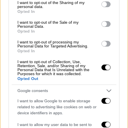
not limited to your visit or usage behaviour. You may click to
I want to opt-out of the Sharing of my
εκστρατείας δυσφήμησης.
personal data.
grant or deny consent to Google and its third-party tags to
Opted In
use your data for below specified purposes in below Google
Η αγωγή περιλάμβανε
αξιώσεις για
consent section.
I want to opt-out of the Sale of my
εκβιασμό, συκοφαντική δυσφήμηση και
Personal Data.
δολιοφθορά
, ενώ ξεχωριστά στρεφόταν και
Opted In
κατά της New York Times για δημοσίευμα
I want to opt-out of processing my
που στήριζε –κατά τον Μπαλντόνι– τους
Personal Data for Targeted Advertising.
Opted In
ισχυρισμούς της Λάιβλι. Η συνολική αξίωση
της αγωγής ανερχόταν σε 400 εκατομμύρια
I want to opt-out of Collection, Use,
Retention, Sale, and/or Sharing of my
δολάρια, εκ των οποίων τα 250 εκατ.
Personal Data that Is Unrelated with the
Purposes for which it was collected.
αφορούσαν την εφημερίδα.
Opted Out
Ο δικαστής Λιούις Λίμαν απέρριψε την
Google consents
αγωγή στις 9 Ιουνίου, κρίνοντας πως
δεν
I want to allow Google to enable storage
προκύπτουν στοιχεία κακόβουλης πρόθεσης
related to advertising like cookies on web or
ή δόλου
. Τόνισε επίσης πως οι δηλώσεις
device identifiers in apps.
της Λάιβλι στο πλαίσιο της επίσημης
καταγγελίας της προστατεύονται νομικά,
I want to allow my user data to be sent to