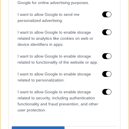
Google for online advertising purposes.
ενώ δεν διαπιστώθηκε πρόθεση
παραπληροφόρησης από την πλευρά του
I want to allow Google to send me
Ρέινολντς, της Σλόαν ή της Times.
personalized advertising.
Justin Baldoni's $400 Million
I want to allow Google to enable storage
related to analytics like cookies on web or
Countersuit Against Blake Lively and
device identifiers in apps.
Ryan Reynolds Dismissed by Judge
https://t.co/hwcPIIzv45
I want to allow Google to enable storage
related to functionality of the website or app.
— People (@people)
June 9, 2025
I want to allow Google to enable storage
Ωστόσο, το δικαστήριο άφησε περιθώριο
related to personalization.
στον Μπαλντόνι
να επαναδιατυπώσει
I want to allow Google to enable storage
ορισμένες κατηγορίες – συγκεκριμένα για
related to security, including authentication
αθέτηση έμμεσης συμβατικής υποχρέωσης
functionality and fraud prevention, and other
και δολιοφθορά συμβολαίου
– έως τις 23
user protection.
Ιουνίου.