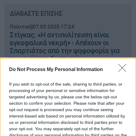
ΔΙΑΒΑΣΤΕ ΕΠΙΣΗΣ
Πολιτική
|
07.03.2025 17:24
Στίγκας: «Η αντιπολίτευση είναι
εγκεφαλικά νεκρή» - Απέχουν οι
Σπαρτιάτες από την ψηφοφορία για
την πρόταση δυσπιστίας
Do Not Process My Personal Information
Πολιτική
|
27.05.2025 12:59
Έφεση κατά της απαλλακτικής
If you wish to opt-out of the sale, sharing to third parties, or
processing of your personal or sensitive information for
απόφασης για τους «Σπαρτιάτες»
targeted advertising by us, please use the below opt-out
άσκησε η Εισαγγελία Εφετών Αθηνών
section to confirm your selection. Please note that after your
opt-out request is processed you may continue seeing
interest-based ads based on personal information utilized by
us or personal information disclosed to third parties prior to
Το Εκλογοδικείο, με πρόεδρο τον πρόεδρο
your opt-out. You may separately opt-out of the further
disclosure of your personal information by third parties on the