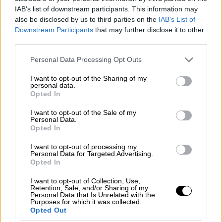
του Συμβουλίου της Επικρατείας
Μιχάλη
IAB’s list of downstream participants. This information may
Πικραμένο
, ομόφωνα έκανες δεκτές
also be disclosed by us to third parties on the
IAB’s List of
ενστάσεις κατά των τριών εν λόγω πρώην
Downstream Participants
that may further disclose it to other
βουλευτών και έκρινε μεταξύ των άλλων ότι
third parties.
υπήρξε εξαπάτηση των εκλογέων καθώς
Please note that this website/app uses one or more Google
Personal Data Processing Opt Outs
υποκρυπτόμενος αρχηγός των «Σπαρτιατών»
services and may gather and store information including but
ήταν ο
Ηλίας Κασιδιάρης
.
not limited to your visit or usage behaviour. You may click to
I want to opt-out of the Sharing of my
personal data.
grant or deny consent to Google and its third-party tags to
Opted In
Αναλυτικότερα, το Εκλογοδικείο,
use your data for below specified purposes in below Google
consent section.
μεταξύ των άλλων έκρινε τα εξής:
I want to opt-out of the Sale of my
Personal Data.
Opted In
Ένσταση περί ακύρωσης απόφασης
I want to opt-out of processing my
ανακήρυξης βουλευτών και
Personal Data for Targeted Advertising.
αναπληρωματικής βουλευτή σε
Opted In
συγκεκριμένη εκλογική περιφέρεια λόγω
I want to opt-out of Collection, Use,
εκλογικής παράβασης που συνίσταται σε
Retention, Sale, and/or Sharing of my
Personal Data that Is Unrelated with the
εξαπάτηση των εκλογέων
υπό την έννοια ότι
Purposes for which it was collected.
Opted Out
αυτοί συμμετείχαν σε πολιτικό κόμμα με