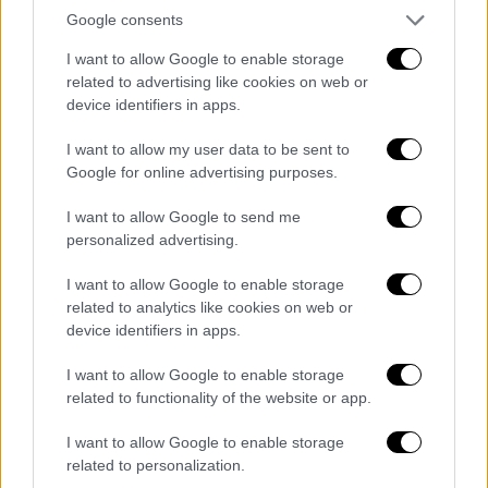
υποκρυπτομενο αρχηγό
ο οποίος έχει ήδη
Google consents
καταδικαστεί για την κακουργηματική πράξη
I want to allow Google to enable storage
της ένταξης και διεύθυνσης εγκληματικής
related to advertising like cookies on web or
οργάνωσης.
device identifiers in apps.
Η περίπτωση της εξαπάτησης των εκλογέων
I want to allow my user data to be sent to
από τους
εκλογικούς συνδυασμούς
Google for online advertising purposes.
πολιτικού κόμματος με υποκρυπτομενο
I want to allow Google to send me
αρχηγό αφορά το
σύνολο της επικράτειας
personalized advertising.
και ειδικότερα τις εκλογικές περιφέρειες
στις οποίες ανακηρύχθηκαν βουλευτές του
I want to allow Google to enable storage
εν λόγω πολιτικού κόμματος.
related to analytics like cookies on web or
device identifiers in apps.
Αν όμως με την
ένσταση αμφισβητούνται
τα
I want to allow Google to enable storage
αποτελέσματα μόνο ορισμένης ή ορισμένων
related to functionality of the website or app.
εκλογικών περιφερειών, για τις λοιπές
εκλογικές περιφέρειες για τις οποίες δεν
I want to allow Google to enable storage
related to personalization.
ασκήθηκαν ενστάσεις οι εκλογές έχουν