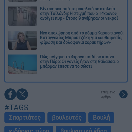
Βίντεο-σοκ από το μακελειό σε σχολείο
στην Ταϊλάνδη: Η στιγμή που ο 14χρονος
ανοίγει πυρ - Στους 9 ανέβηκαν οι νεκροί
Νέα αποχώρηση από το κόμμα Καρυστιανού:
Καταγγελίες Μπρουτζάκη για «αυθαιρεσία,
φίμωση και δολοφονία χαρακτήρων»
Πώς πνίγηκε το 4χρονο παιδί σε πισίνα
στην Πάρο: Οι γονείς ήταν στη θάλασσα, ο
μπάρμαν έπεσε να το σώσει
επόμενο
άρθρο
#TAGS
Σπαρτιάτες
βουλευτές
Βουλή
ειδήσεις τώρα
βουλευτική έδρα