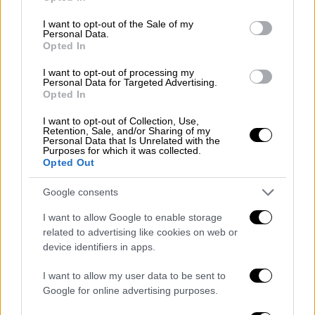
use your data for below specified purposes in below Google
consent section.
I want to opt-out of the Sale of my
Personal Data.
Opted In
I want to opt-out of processing my
Personal Data for Targeted Advertising.
Opted In
ΔΗΜΟΦΙΛΗ ΣΤΟ TAG
I want to opt-out of Collection, Use,
Retention, Sale, and/or Sharing of my
Personal Data that Is Unrelated with the
Purposes for which it was collected.
Opted Out
Google consents
I want to allow Google to enable storage
01
related to advertising like cookies on web or
Πολιτική
|
13.03.2021 12:16
device identifiers in apps.
Ημαθία: Θρίλερ για τη
βουλευτική έδρα - Βολές από
I want to allow my user data to be sent to
Google for online advertising purposes.
Καρασαρλίδου