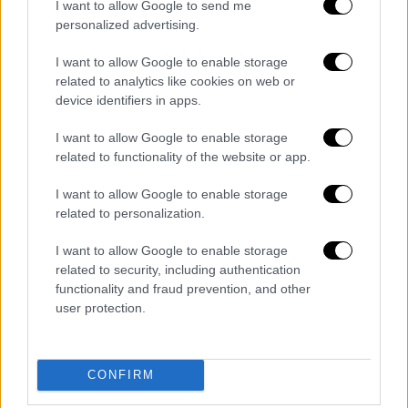
I want to allow Google to send me
personalized advertising.
POPULAR VIDEOS
I want to allow Google to enable storage
related to analytics like cookies on web or
device identifiers in apps.
ΑΠΟΣΠΑΣΜΑΤΑ...
|
08.08.2026 14:01
I want to allow Google to enable storage
Ιός του Δυτικού Νείλου: 65 κρούσματα
related to functionality of the website or app.
στην Αττική – 8 ασθενείς σε ΜΕΘ
I want to allow Google to enable storage
related to personalization.
I want to allow Google to enable storage
related to security, including authentication
ΑΠΟΣΠΑΣΜΑΤΑ...
|
08.08.2026 13:55
functionality and fraud prevention, and other
Φωτιά σε ακατοίκητο κτίριο στην
user protection.
πλατεία Κουμουνδούρου
CONFIRM