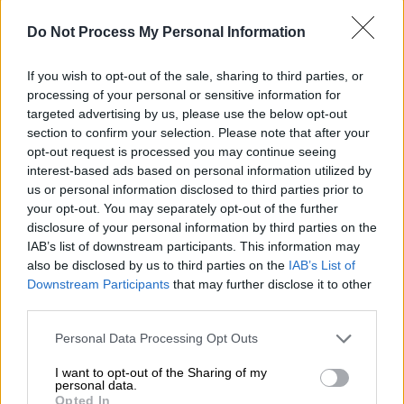
την οποία κέρδισε η υποψήφια των
Φιλελεύθερων Δημοκρατών
Do Not Process My Personal Information
ΑΛΛΑ #TAGS
If you wish to opt-out of the sale, sharing to third parties, or
ειδήσεις τώρα
Σπαρτιάτες
processing of your personal or sensitive information for
targeted advertising by us, please use the below opt-out
ΣΥΡΙΖΑ
Βουλή
Ημαθία
section to confirm your selection. Please note that after your
opt-out request is processed you may continue seeing
interest-based ads based on personal information utilized by
Νέα Δημοκρατία
Μπόρις Τζόνσον
us or personal information disclosed to third parties prior to
your opt-out. You may separately opt-out of the further
disclosure of your personal information by third parties on the
IAB’s list of downstream participants. This information may
also be disclosed by us to third parties on the
IAB’s List of
Downstream Participants
that may further disclose it to other
third parties.
Please note that this website/app uses one or more Google
Personal Data Processing Opt Outs
services and may gather and store information including but
not limited to your visit or usage behaviour. You may click to
I want to opt-out of the Sharing of my
personal data.
grant or deny consent to Google and its third-party tags to
Opted In