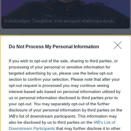
Ο Αλέξανδρος Τσουβέλας στην εκπομπή «Καλύτερα Αργά»
Προσθέστε το ΕΘΝΟΣ στη Google
Do Not Process My Personal Information
Ο
Αλέξανδρος Τσουβέλας
βρέθηκε
If you wish to opt-out of the sale, sharing to third parties, or
καλεσμένος στην εκπομπή «Καλύτερα Αργά»
processing of your personal or sensitive information for
του Action24 και εξέφρασε στην Αθηναΐς
targeted advertising by us, please use the below opt-out
Νέγκα
την πρόθεσή του να εκμεταλλευτεί τη
section to confirm your selection. Please note that after your
opt-out request is processed you may continue seeing
δημοφιλία του από τον χώρο της ηθοποιίας
interest-based ads based on personal information utilized by
και να εμπλακεί με αυτόν της πολιτικής
.
us or personal information disclosed to third parties prior to
your opt-out. You may separately opt-out of the further
disclosure of your personal information by third parties on the
ΔΙΑΒΑΣΤΕ ΕΠΙΣΗΣ
IAB’s list of downstream participants. This information may
also be disclosed by us to third parties on the
IAB’s List of
Lifestyle
|
18.06.2025 09:57
Downstream Participants
that may further disclose it to other