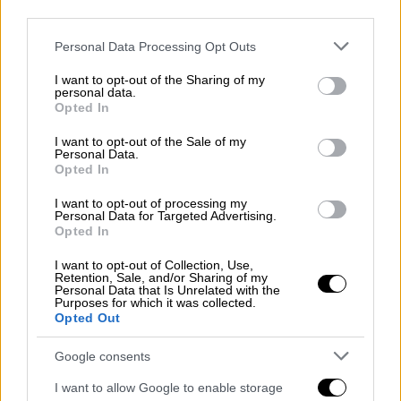
Εγινε για πρώτη φορά πατέρας ο
third parties.
ποδοσφαιριστής του ΠΑΟΚ, Γιάννης
Please note that this website/app uses one or more Google
Personal Data Processing Opt Outs
Κωνσταντέλιας
services and may gather and store information including but
not limited to your visit or usage behaviour. You may click to
I want to opt-out of the Sharing of my
personal data.
grant or deny consent to Google and its third-party tags to
Opted In
use your data for below specified purposes in below Google
«Ευρωβουλευτής θέλω να κατέβω»
consent section.
I want to opt-out of the Sale of my
Personal Data.
Opted In
Αρχικά, ο γνωστός
κωμικός
σχολίασε την
πολιτική απάθεια της νεότερης γενιάς και τη
I want to opt-out of processing my
Personal Data for Targeted Advertising.
στάση πολλών νέων απέναντι στα κοινά,
Opted In
επισημαίνοντας πως αρκούνται στη
I want to opt-out of Collection, Use,
διαδικτυακή προβολή μέσω διαδηλώσεων,
Retention, Sale, and/or Sharing of my
Personal Data that Is Unrelated with the
χωρίς όμως να ασκούν το εκλογικό τους
Purposes for which it was collected.
δικαίωμα: «
Η νέα γενιά δεν ασχολείται με τα
Opted Out
κοινά πολύ, δεν πηγαίνουν να ψηφίσουν.
Google consents
Πηγαίνουν μόνο στην πορεία για το virality,
αλλά δεν πηγαίνουν στην κάλπη
».
I want to allow Google to enable storage