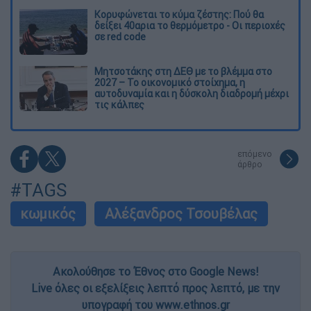
Κορυφώνεται το κύμα ζέστης: Πού θα
δείξει 40αρια το θερμόμετρο - Οι περιοχές
σε red code
Μητσοτάκης στη ΔΕΘ με το βλέμμα στο
2027 – Το οικονομικό στοίχημα, η
αυτοδυναμία και η δύσκολη διαδρομή μέχρι
τις κάλπες
επόμενο
άρθρο
#TAGS
κωμικός
Αλέξανδρος Τσουβέλας
Ακολούθησε το Έθνος στο Google News!
Live όλες οι εξελίξεις λεπτό προς λεπτό, με την
υπογραφή του www.ethnos.gr