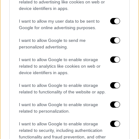
related to advertising like cookies on web or
device identifiers in apps.
I want to allow my user data to be sent to
Google for online advertising purposes.
I want to allow Google to send me
personalized advertising.
I want to allow Google to enable storage
related to analytics like cookies on web or
device identifiers in apps.
Στη συνέχεια δήλωσε με αυτοσαρκαστικό
I want to allow Google to enable storage
related to functionality of the website or app.
ύφος, ότι σκοπεύει να γίνει ευρωβουλευτής
εκμεταλλευόμενος τη δημοφιλία του,
I want to allow Google to enable storage
παραδεχόμενος ότι θα το κάνει «για το καλό
related to personalization.
του και την τσέπη του». Όπως είπε ο
I want to allow Google to enable storage
Αλέξανδρος Τσουβέλας: «Ευρωβουλευτής
related to security, including authentication
θέλω να κατέβω. Κάποια στιγμή θα
functionality and fraud prevention, and other