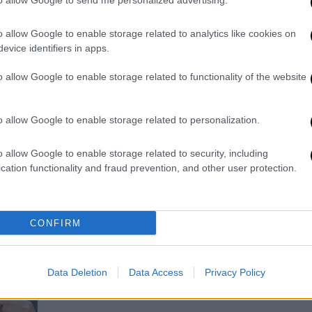
to allow Google to send me personalized advertising.
Έλενα Χαραλαμπούδη κάνουν
πρεμιέρα στο Τότε και στο Τώρα
o allow Google to enable storage related to analytics like cookies on
evice identifiers in apps.
Οι εποχές αλλάζουν - Οι κόντρες
μένουν
o allow Google to enable storage related to functionality of the website
o allow Google to enable storage related to personalization.
o allow Google to enable storage related to security, including
cation functionality and fraud prevention, and other user protection.
Our Network
|
27.09.2025 13:00
«Έχετε ιδέα τι σημαίνει αυτό;»: Το
σχόλιο του Αλέξανδρου Τσουβέλα
CONFIRM
μετά τον χαμό με τον Πάρι Ρούπο
Πήρε θέση για το θέμα που
Data Deletion
Data Access
Privacy Policy
κυριάρχησε την Πέμπτη.