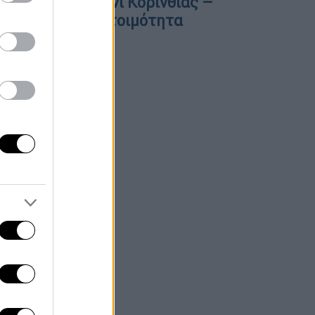
ωτιά στο Στεφάνι Κορινθίας –
ήνυμα 112 για ετοιμότητα