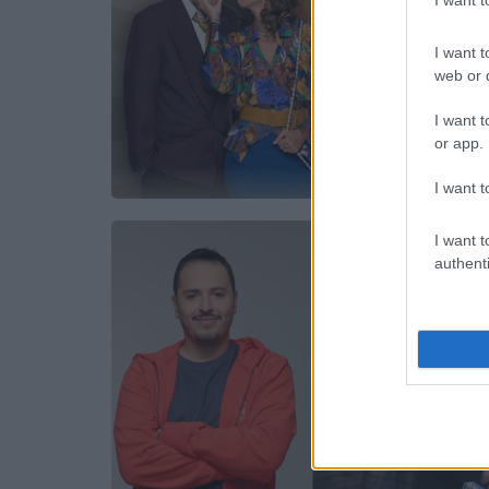
I want 
I want t
web or d
I want t
or app.
I want t
I want t
authenti