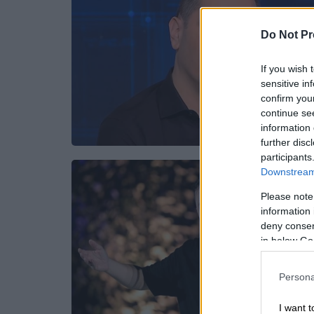
Do Not Pr
If you wish 
sensitive in
confirm you
continue se
information 
further disc
participants
Downstream 
Please note
information 
deny consent
in below Go
Persona
I want t