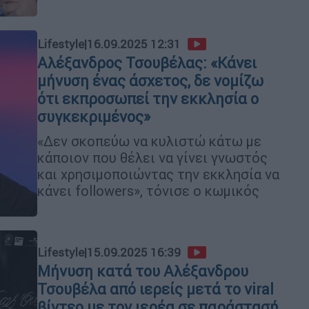
Lifestyle
|
16.09.2025 12:31
Αλέξανδρος Τσουβέλας: «Κάνει
μήνυση ένας άσχετος, δε νομίζω
ότι εκπροσωπεί την εκκλησία ο
συγκεκριμένος»
«Δεν σκοπεύω να κυλιστώ κάτω με
κάποιον που θέλει να γίνει γνωστός
και χρησιμοποιώντας την εκκλησία να
κάνει followers», τόνισε ο κωμικός
Lifestyle
|
15.09.2025 16:39
Μήνυση κατά του Αλέξανδρου
Τσουβέλα από ιερείς μετά το viral
βίντεο με τον ιερέα σε παράστασή