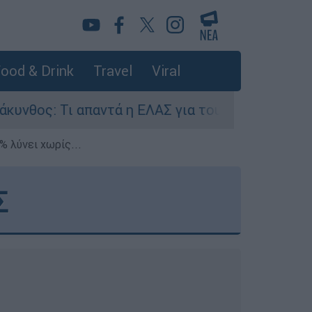
ood & Drink
Travel
Viral
παντά η ΕΛΑΣ για τους 8 βιασμούς τουριστριών -
% λύνει χωρίς...
Σ