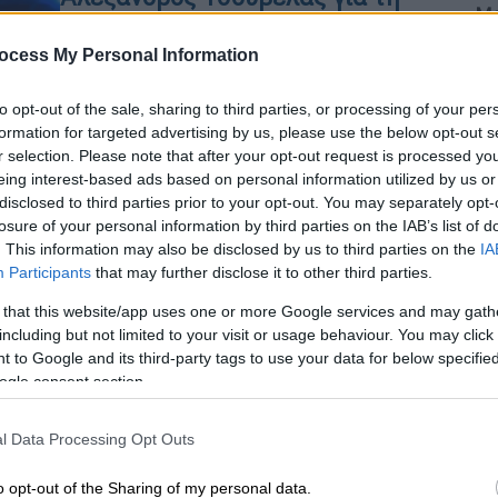
Με
σύντροφό του: «Είμαστε μαζί 13
Μ
χρόνια - Πιστεύω ότι δεν έχουμε
ocess My Personal Information
0
παντρευτεί για να μην χωρίσουμε»
to opt-out of the sale, sharing to third parties, or processing of your per
Ο γνωστός κωμικός μίλησε επίσης
formation for targeted advertising by us, please use the below opt-out s
για τα αρνητικά σχόλια που δέχεται
r selection. Please note that after your opt-out request is processed y
αλλά και για τα παιδικά του χρόνια
ΑΘ
eing interest-based ads based on personal information utilized by us or
disclosed to third parties prior to your opt-out. You may separately opt-
Α
losure of your personal information by third parties on the IAB’s list of
. This information may also be disclosed by us to third parties on the
IA
Participants
that may further disclose it to other third parties.
Ώρ
 that this website/app uses one or more Google services and may gath
Our Network
|
03.06.2026 18:00
including but not limited to your visit or usage behaviour. You may click 
Ώ
«Τον τρέχω δικαστικά»: Βάζει το
 to Google and its third-party tags to use your data for below specifi
μαχαίρι στο κόκκαλο ο
ogle consent section.
Αλέξανδρος Τσουβέλας
l Data Processing Opt Outs
Όσα αποκάλυψε για την πρωτοφανή
ΑΠ
του «διαμάχη».
o opt-out of the Sharing of my personal data.