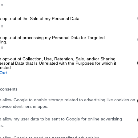
Φ
In
Μ
o opt-out of the Sale of my Personal Data.
In
Lifestyle
|
22.04.2026 09:34
Η άγνωστη παιδική σχέση του
to opt-out of processing my Personal Data for Targeted
ing.
Αλέξανδρου Τσουβέλα με τον
In
Βαγγέλη Ρωχάμη και η αποκάλυψη
για τον τελικό του ’87
o opt-out of Collection, Use, Retention, Sale, and/or Sharing
ersonal Data that Is Unrelated with the Purposes for which it
lected.
Ο κωμικός αναφέρθηκε και σε
Out
πρόσφατο περιστατικό που
προκάλεσε αντιδράσεις στα μέσα
consents
κοινωνικής δικτύωσης
o allow Google to enable storage related to advertising like cookies on
evice identifiers in apps.
o allow my user data to be sent to Google for online advertising
s.
Τηλεόραση
|
04.11.2025 20:00
Ο Αλέξανδρος Τσουβέλας και η