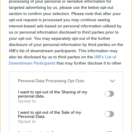
processing of your personal or sensitive information for
targeted advertising by us, please use the below opt-out
Ανάμεσα στις πρώτες αφίξεις καταγράφηκαν
section to confirm your selection. Please note that after your
η Όπρα Γουίνφρεϊ, η Ιβάνκα Τραμπ με την
opt-out request is processed you may continue seeing
οικογένειά της, η σχεδιάστρια Ντάιαν φον
interest-based ads based on personal information utilized by
Φίρστενμπεργκ με τον σύζυγό της Μπάρι
us or personal information disclosed to third parties prior to
Ντίλερ, ο Τομ Μπρέιντι, καθώς και η
your opt-out. You may separately opt-out of the further
disclosure of your personal information by third parties on the
«δυναστεία» των Καρντάσιαν, με την Κρις,
IAB’s list of downstream participants. This information may
την Κιμ και την Κλόε να δίνουν το «παρών»
.
also be disclosed by us to third parties on the
IAB’s List of
Παρόντες είναι και ο Ορλάντο Μπλουμ, ο
Downstream Participants
that may further disclose it to other
σχεδιαστής Ντομένικο Ντόλτσε, ενώ
third parties.
αναμένονται ακόμα οι
Λεονάρντο Ντι
Please note that this website/app uses one or more Google
Personal Data Processing Opt Outs
Κάπριο, Μικ Τζάγκερ, Κέιτι Πέρι, Μπιλ
services and may gather and store information including but
Γκέιτς και Ρόμπερτ Πάτινσον
.
not limited to your visit or usage behaviour. You may click to
I want to opt-out of the Sharing of my
personal data.
grant or deny consent to Google and its third-party tags to
Opted In
use your data for below specified purposes in below Google
Kim and Khloe Kardashian arrived in
consent section.
I want to opt-out of the Sale of my
Venice, Italy, with mom Kris Jenner
Personal Data.
ahead of the wedding of Amazon and
Opted In
Blue Origin founder Jeff Bezos and