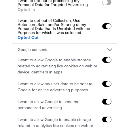
I want to opt-out of processing my
Lauren Sanchez, a journalist, author
Personal Data for Targeted Advertising.
Opted In
and helicopter pilot.
I want to opt-out of Collection, Use,
Retention, Sale, and/or Sharing of my
Read more:
https://t.co/t6nxL4h2kw
Personal Data that Is Unrelated with the
Purposes for which it was collected.
pic.twitter.com/tIyE3Zwhj9
Opted Out
— ABC News (@ABC)
June 26, 2025
Google consents
Το ζευγάρι έφτασε το απόγευμα της
I want to allow Google to enable storage
related to advertising like cookies on web or
Τετάρτης (25/06) στη Βενετία και
device identifiers in apps.
αποβιβάστηκε στο πολυτελές ξενοδοχείο
Aman Venice, το οποίο
θα αποτελέσει και
I want to allow my user data to be sent to
την κύρια βάση τους για τους τριήμερους
Google for online advertising purposes.
γιορτασμούς
. Ο Μπέζος και η Σάντσεζ,
I want to allow Google to send me
χαμογελαστοί και κομψοί, υποδέχθηκαν
personalized advertising.
περίπου 50 στενούς φίλους και συγγενείς
στην ιδιωτική προβλήτα του ξενοδοχείου.
I want to allow Google to enable storage
related to analytics like cookies on web or