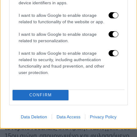
Το κόστος του γάμου
εκτιμάται μεταξύ 40
device identifiers in apps.
και 48 εκατομμυρίων ευρώ
, σύμφωνα με τον
I want to allow Google to enable storage
πρόεδρο της περιφέρειας Βένετο, Λούκα
related to functionality of the website or app.
Ζάια. Παράλληλα, ο Τζεφ Μπέζος σκοπεύει
να συνοδεύσει τον γάμο με μεγάλες
I want to allow Google to enable storage
related to personalization.
φιλανθρωπικές δωρεές, μεταξύ των οποίων
1 εκατομμύριο ευρώ στην επιστημονική
I want to allow Google to enable storage
κοινοπραξία Corila, που μελετά το
related to security, including authentication
οικοσύστημα της λιμνοθάλασσας της
functionality and fraud prevention, and other
user protection.
Βενετίας.
Οι εκδηλώσεις ξεκινούν επισήμως την
Πέμπτη (26/06), με τον γάμο να τελείται την
CONFIRM
Παρασκευή στον ναό San Giorgio Maggiore
και το μεγάλο γαμήλιο πάρτι
να έχει
Data Deletion
Data Access
Privacy Policy
προγραμματιστεί για το Σάββατο στο
ιστορικό Arsenale
, ένα πρώην ναυπηγείο του
15ου αιώνα, απομονωμένο και φυλασσόμενο