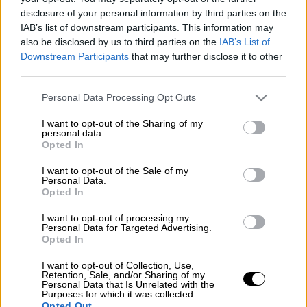
disclosure of your personal information by third parties on the
Οι περισσότεροι θεωρούν πως από τη
IAB’s list of downstream participants. This information may
also be disclosed by us to third parties on the
IAB’s List of
στιγμή που έβαλαν λίγο
αντηλιακό
πάνω στο
Downstream Participants
that may further disclose it to other
δέρμα τους, αυτομάτως προστατεύτηκαν
third parties.
100% από τον
ήλιο.
Αλλά η εφαρμογή του
Please note that this website/app uses one or more Google
Personal Data Processing Opt Outs
αντηλιακού είναι τέχνη. Ok, δεν είναι και
services and may gather and store information including but
πυρηνική φυσική, αλλά δεν μπορούμε να το
not limited to your visit or usage behaviour. You may click to
I want to opt-out of the Sharing of my
personal data.
αντιμετωπίζουμε και τόσο χαλαρά. Και
grant or deny consent to Google and its third-party tags to
Opted In
δυστυχώς κάπως έτσι, μαθαίνουμε με την
use your data for below specified purposes in below Google
consent section.
σκληρή μέθοδο πως κάποια σημεία μας
I want to opt-out of the Sale of my
Personal Data.
ξέφυγαν, με αποτέλεσμα να καούμε. Έστω
Opted In
τοπικά.
I want to opt-out of processing my
Personal Data for Targeted Advertising.
Διαβάστε περισσότερα στο
k-mag.gr
Opted In
I want to opt-out of Collection, Use,
Retention, Sale, and/or Sharing of my
Personal Data that Is Unrelated with the
Purposes for which it was collected.
Τα σχολιά σας δημοσιεύονται άμεσα με δική σας ευθύνη. Το
ΕΘΝΟΣ θα παρεμβαίνει και τα προσβλητικά σχόλια θα
Opted Out