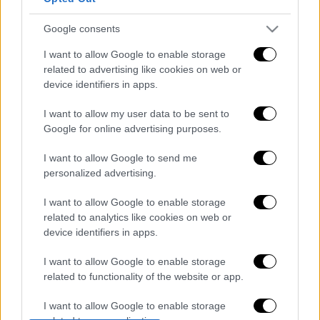
διαγράφονται
Google consents
I want to allow Google to enable storage
related to advertising like cookies on web or
device identifiers in apps.
I want to allow my user data to be sent to
Google for online advertising purposes.
καταχώρηση
I want to allow Google to send me
personalized advertising.
Διαβάστε ακόμη
I want to allow Google to enable storage
related to analytics like cookies on web or
Η «ακτινογραφία» της καταστροφής από
device identifiers in apps.
τις φωτιές στη Δυτική Αττική - Οι
εκτάσεις που κάηκαν και η επόμενη μέρα
I want to allow Google to enable storage
του δάσους
related to functionality of the website or app.
«Κλειδί» η ιατροδικαστική για τον 90χρονο
που έκρυβε ο γιος του στον καταψύκτη -
I want to allow Google to enable storage
«Τον αγαπούσε παθολογικά»