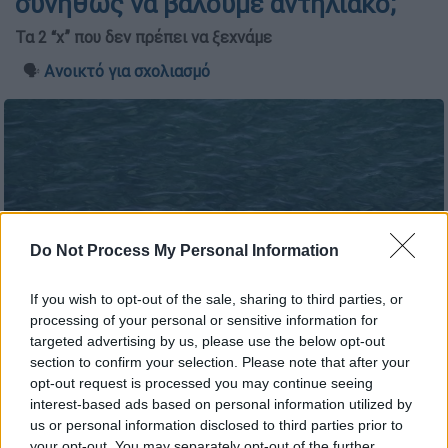
συνήθως να βάλουμε αντηλιακό;
Τα 2 “χ” που δεν πρέπει να ξεχνάμε
🗣️
Ανοικτό για σχολιασμό
Do Not Process My Personal Information
If you wish to opt-out of the sale, sharing to third parties, or
processing of your personal or sensitive information for
targeted advertising by us, please use the below opt-out
section to confirm your selection. Please note that after your
Καλοκαίρι/ήλιος/ Eurokinissi
opt-out request is processed you may continue seeing
interest-based ads based on personal information utilized by
us or personal information disclosed to third parties prior to
Προσθέστε το ΕΘΝΟΣ στη Google
your opt-out. You may separately opt-out of the further