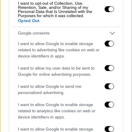
— Public Enemies Podcast
I want to opt-out of Collection, Use,
Retention, Sale, and/or Sharing of my
(@PublicEnemiesHQ)
August 25,
Personal Data that Is Unrelated with the
2025
Purposes for which it was collected.
Opted Out
Η κόρη του εκλιπόντος ροκ σταρ, Κέλι
Google consents
Όσμπορν, δεν άφησε ασχολίαστο το
I want to allow Google to enable storage
περιστατικό, εκφράζοντας την έντονη
related to advertising like cookies on web or
δυσαρέσκειά της μέσω Instagram Stories.
device identifiers in apps.
«
Είσαι ένα ασεβές καθίκι! Το Μπέρμιγχαμ
δεν θα ουρούσε πάνω σου, ούτε αν
I want to allow my user data to be sent to
Google for online advertising purposes.
καιγόσουν
», έγραψε,
κατηγορώντας
παράλληλα το WWE για τη μη παρέμβασή
I want to allow Google to send me
του
. Η 40χρονη σχολίασε πως το να
personalized advertising.
επιτρέπεται τέτοια προσβολή στη μνήμη του
I want to allow Google to enable storage
πατέρα της και στην πόλη που τον ανέδειξε,
related to analytics like cookies on web or
είναι ανεπίτρεπτο.
device identifiers in apps.
I want to allow Google to enable storage