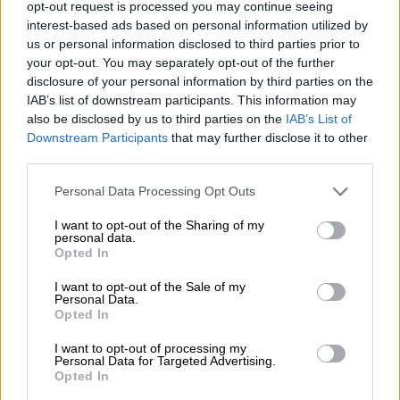
με τον Όζι Όσμπορν, είχε την καλή αίσθηση
opt-out request is processed you may continue seeing
να μετακομίσει στο Λος Άντζελες, σε μια
interest-based ads based on personal information utilized by
κανονική πόλη. Γιατί αν ζούσα στο
us or personal information disclosed to third parties prior to
your opt-out. You may separately opt-out of the further
Μπέρμιγχαμ, θα πέθαινα κι εγώ
», ανέφερε
disclosure of your personal information by third parties on the
χαρακτηριστικά η 38χρονη Λιντς,
IAB’s list of downstream participants. This information may
προκαλώντας αποδοκιμασίες από το κοινό.
also be disclosed by us to third parties on the
IAB’s List of
Downstream Participants
that may further disclose it to other
Becky Lynch: The only good thing
third parties.
that came outta here died a month
Please note that this website/app uses one or more Google
Personal Data Processing Opt Outs
ago. But in fairness to Ozzy Osbourne
services and may gather and store information including but
he had the good sense to move to
not limited to your visit or usage behaviour. You may click to
I want to opt-out of the Sharing of my
personal data.
grant or deny consent to Google and its third-party tags to
LA. Because if I lived I Birmingham I’d
Opted In
use your data for below specified purposes in below Google
die too
consent section.
I want to opt-out of the Sale of my
Personal Data.
Opted In
Naaaah Becky is unhinged
#WWERAW
I want to opt-out of processing my
Personal Data for Targeted Advertising.
pic.twitter.com/EIJcmRWfKY
Opted In