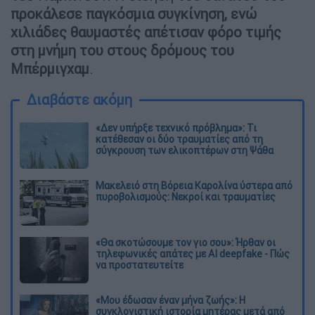
προκάλεσε παγκόσμια συγκίνηση, ενώ
χιλιάδες θαυμαστές απέτισαν φόρο τιμής
στη μνήμη του στους δρόμους του
Μπέρμιγχαμ
.
Διαβάστε ακόμη
«Δεν υπήρξε τεχνικό πρόβλημα»: Τι
κατέθεσαν οι δύο τραυματίες από τη
σύγκρουση των ελικοπτέρων στη Ψάθα
Μακελειό στη Βόρεια Καρολίνα ύστερα από
πυροβολισμούς: Νεκροί και τραυματίες
«Θα σκοτώσουμε τον γιο σου»: Ήρθαν οι
τηλεφωνικές απάτες με AI deepfake - Πώς
να προστατευτείτε
«Μου έδωσαν έναν μήνα ζωής»: Η
συγκλονιστική ιστορία μητέρας μετά από