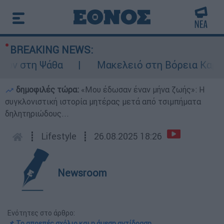
BREAKING NEWS:
 στη Ψάθα
Μακελειό στη Βόρεια Καρολίνα
δημοφιλές τώρα:
«Μου έδωσαν έναν μήνα ζωής»: Η
συγκλονιστική ιστορία μητέρας μετά από τσιμπήματα
δηλητηριώδους...
┋
Lifestyle
┋
26.08.2025 18:26
Newsroom
Ενότητες στο άρθρο:
📌 Το απρεπές σχόλιο και η άμεση αντίδραση