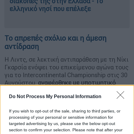
διακοπές της στην Ελλάδα - Το
ελληνικό νησί που επέλεξε
Το απρεπές σχόλιο και η άμεση
αντίδραση
Η Λιντς, σε λεκτική αντιπαράθεση με τη Νίκι
Γκαρσία ενόψει του επικείμενου αγώνα τους
για το Intercontinental Championship στις 30
Αυγούστου,
αναφέρθηκε με υποτιμητικό
τρόπο στον θρυλικό μουσικό και τη
Do Not Process My Personal Information
γενέτειρά του, το Μπέρμιγχαμ
.
«Δεν πρόκειται να παλέψω στο Μπέρμιγχαμ.
If you wish to opt-out of the sale, sharing to third parties, or
processing of your personal or sensitive information for
Το μόνο καλό που βγήκε από εδώ πέθανε
targeted advertising by us, please use the below opt-out
πριν από έναν μήνα. Αλλά, για να είμαι δίκαιη
section to confirm your selection. Please note that after your