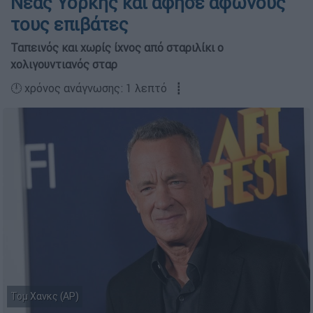
Νέας Υόρκης και άφησε άφωνους
τους επιβάτες
Ταπεινός και χωρίς ίχνος από σταριλίκι ο
χολιγουντιανός σταρ
🕛 χρόνος ανάγνωσης: 1 λεπτό ┋
Τομ Χανκς (AP)