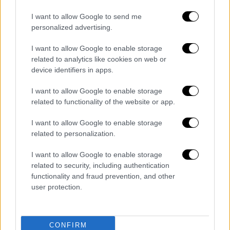
απαρατήρητος από κάποιους
παρατηρητικούς επιβάτες.
I want to allow Google to send me
personalized advertising.
Tom Hanks leaves fans stunned as
I want to allow Google to enable storage
related to analytics like cookies on web or
he braves the subway alongside
device identifiers in apps.
everyday New Yorkers
https://t.co/JzpKzoCNQz
I want to allow Google to enable storage
related to functionality of the website or app.
— Daily Mail Celebrity
I want to allow Google to enable storage
(@DailyMailCeleb)
October 7, 2025
related to personalization.
Σύμφωνα με τη Daily Mail, ο Χανκς
φαινόταν
I want to allow Google to enable storage
χαλαρός και άνετος, στέκοντας κοντά στις
related to security, including authentication
πόρτες και παρατηρώντας το εσωτερικό του
functionality and fraud prevention, and other
γεμάτου βαγονιού
— χωρίς καμία συνοδεία ή
user protection.
«σταριλίκι
»
. Κάποιοι επιβάτες απαθανάτισαν
τη στιγμή, εκπλήσσοντας τα social media με
CONFIRM
το πόσο απλός παραμένει ένας από τους