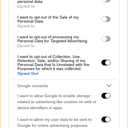
personal data.
grant or deny consent to Google and its third-party tags to
Opted In
Τα στιγμιότυπα
use your data for below specified purposes in below Google
consent section.
I want to opt-out of the Sale of my
Ο 69χρονος
ηθοποιός
εθεάθη αυτή την
Personal Data.
Opted In
εβδομάδα να χρησιμοποιεί το μετρό της
Νέας Υόρκης,
επιλέγοντας έναν απόλυτα
I want to opt-out of processing my
Personal Data for Targeted Advertising.
ταπεινό τρόπο μετακίνησης μέσα στην
Opted In
πολυάσχολη μητρόπολη
.
I want to opt-out of Collection, Use,
Retention, Sale, and/or Sharing of my
Ο κάτοχος δύο Όσκαρ, που η προσωπική του
Personal Data that Is Unrelated with the
Purposes for which it was collected.
περιουσία εκτιμάται γύρω στα 400
Opted Out
εκατομμύρια δολάρια,
επιβιβάστηκε στο
βαγόνι φορώντας ένα χακί μπουφάν, γκρι
Google consents
πουλόβερ, μαύρο παντελόνι και ένα πράσινο
I want to allow Google to enable storage
καπέλο
Yankees
, ολοκληρώνοντας την
related to advertising like cookies on web or
εμφάνισή του με διαφανή γυαλιά και
device identifiers in apps.
προστατευτική μάσκα. Παρά την κάλυψη του
I want to allow my user data to be sent to
προσώπου του, ο ηθοποιός δεν πέρασε
Google for online advertising purposes.