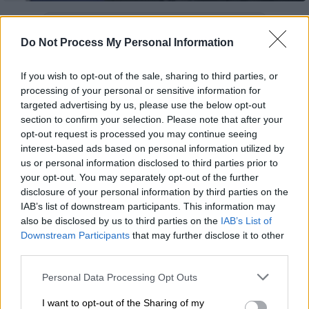
Προσθέστε το ΕΘΝΟΣ στη Google
Do Not Process My Personal Information
Ο
Τομ Χανκς
(Tom Hanks), ένας από τους πιο
If you wish to opt-out of the sale, sharing to third parties, or
αγαπητούς και βραβευμένους σταρ του
processing of your personal or sensitive information for
Χόλιγουντ,
απέδειξε για ακόμη μία φορά πως
targeted advertising by us, please use the below opt-out
η φήμη δεν είναι εμπόδιο για να παραμείνει
section to confirm your selection. Please note that after your
opt-out request is processed you may continue seeing
κανείς προσγειωμένος
.
interest-based ads based on personal information utilized by
us or personal information disclosed to third parties prior to
ΔΙΑΒΑΣΤΕ ΕΠΙΣΗΣ
your opt-out. You may separately opt-out of the further
disclosure of your personal information by third parties on the
IAB’s list of downstream participants. This information may
Lifestyle
|
08.10.2025 14:25
also be disclosed by us to third parties on the
IAB’s List of
Η Χέιλι Μπίμπερ ποζάρει με
Downstream Participants
that may further disclose it to other
αποκαλυπτικά εσώρουχα για να
third parties.
προωθήσει το νέο προϊόν της Rhode
Please note that this website/app uses one or more Google
Personal Data Processing Opt Outs
services and may gather and store information including but
not limited to your visit or usage behaviour. You may click to
I want to opt-out of the Sharing of my