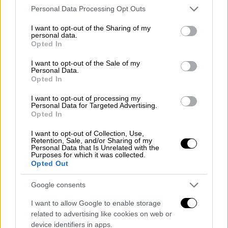
Please note that this website/app uses one or more Google
Personal Data Processing Opt Outs
services and may gather and store information including but
not limited to your visit or usage behaviour. You may click to
I want to opt-out of the Sharing of my
personal data.
grant or deny consent to Google and its third-party tags to
Opted In
use your data for below specified purposes in below Google
consent section.
I want to opt-out of the Sale of my
Personal Data.
Opted In
I want to opt-out of processing my
Personal Data for Targeted Advertising.
Opted In
I want to opt-out of Collection, Use,
Retention, Sale, and/or Sharing of my
Ελλάδα
|
08.10.2025 23:00
Personal Data that Is Unrelated with the
Purposes for which it was collected.
Απίστευτο περιστατικό στην
Opted Out
Αλεξανδρούπολη: Άνοιξε η πόρτα
ασθενοφόρου και έπεσε το φορείο με
Google consents
την ασθενή στον δρόμο
I want to allow Google to enable storage
related to advertising like cookies on web or
Διακόπηκε η σύμβαση με την ιδιωτική
device identifiers in apps.