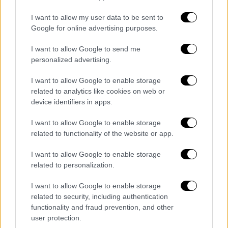
εταιρεία και διατάχθηκε ΕΔΕ
I want to allow my user data to be sent to
Google for online advertising purposes.
I want to allow Google to send me
personalized advertising.
I want to allow Google to enable storage
related to analytics like cookies on web or
device identifiers in apps.
I want to allow Google to enable storage
related to functionality of the website or app.
I want to allow Google to enable storage
related to personalization.
I want to allow Google to enable storage
Αθλητισμός
|
08.10.2025 22:57
related to security, including authentication
Σούπερ Άρης! Υπό το βλέμμα του
functionality and fraud prevention, and other
εκστασιασμένου Ρίτσαρντ Σιάο και με
user protection.