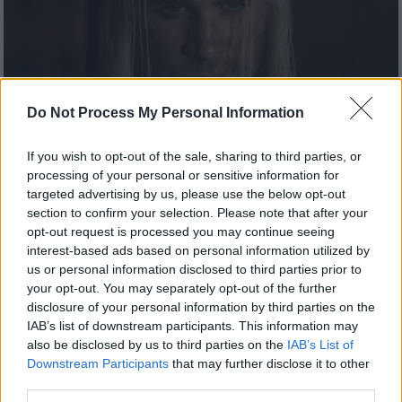
Do Not Process My Personal Information
If you wish to opt-out of the sale, sharing to third parties, or
processing of your personal or sensitive information for
Τηλεόραση
|
08.10.2025 23:00
targeted advertising by us, please use the below opt-out
Η 4η σεζόν του «The Witcher» φέρνει νέο
section to confirm your selection. Please note that after your
Geralt και ξεκινά νέα εποχή στο Netflix
opt-out request is processed you may continue seeing
interest-based ads based on personal information utilized by
Η δημοφιλής σειρά φαντασίας οδεύει προς
us or personal information disclosed to third parties prior to
την ολοκλήρωσή της, καθώς το Netflix έχει
your opt-out. You may separately opt-out of the further
ήδη επιβεβαιώσει πως η πέμπτη σεζόν θα
disclosure of your personal information by third parties on the
είναι και η τελευταία
IAB’s list of downstream participants. This information may
also be disclosed by us to third parties on the
IAB’s List of
Downstream Participants
that may further disclose it to other
third parties.