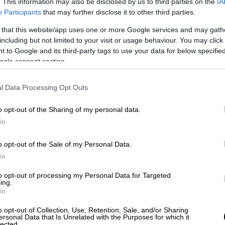
ing Kylie»
. This information may also be disclosed by us to third parties on the
IA
Participants
that may further disclose it to other third parties.
 that this website/app uses one or more Google services and may gath
including but not limited to your visit or usage behaviour. You may click 
τουιν, το περιστατικό
σημειώθηκε κατά
 to Google and its third-party tags to use your data for below specifi
α μεγάλο απορριμματοφόρο που τους έκοψε
ogle consent section.
 βροχής
.
l Data Processing Opt Outs
 το ατύχημα μέσα από ανάρτησή του στο
το λευκό Range Rover της συζύγου του
,
o opt-out of the Sharing of my personal data.
ου τον Στίβεν, με προορισμό το Φεστιβάλ
In
o opt-out of the Sale of my Personal Data.
In
to opt-out of processing my Personal Data for Targeted
ing.
In
o opt-out of Collection, Use, Retention, Sale, and/or Sharing
ersonal Data that Is Unrelated with the Purposes for which it
lected.