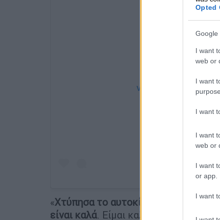
Opted 
Google 
I want t
web or d
I want t
View this post on Instag
purpose
I want 
I want t
web or d
I want t
or app.
I want t
«
Χτύπησα το αυτοκίνητο της γυναίκας
είναι καλά
. Είμαι καλά, ο αδερφός μο
I want t