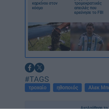
καρκίνου στον
τρομοκρατικές
κόσμο
απειλές που
ερεύνησε το FBI
#TAGS
τροχαίο
ηθοποιός
Αλεκ Μπ
Ακολούθησε το 