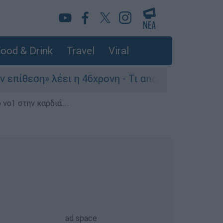
ood & Drink
Travel
Viral
» λέει η 46χρονη - Τι αποκάλυψε στους αστυνομι
 νο1 στην καρδιά...