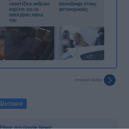
«κοστίζει» ανήλικο
αποκάλυψε στους
κορίτσι για να
αστυνομικούς
ασελγήσει πάνω
του
επόμενο άρθρο
άλντουιν
Έθνος στο Google News!