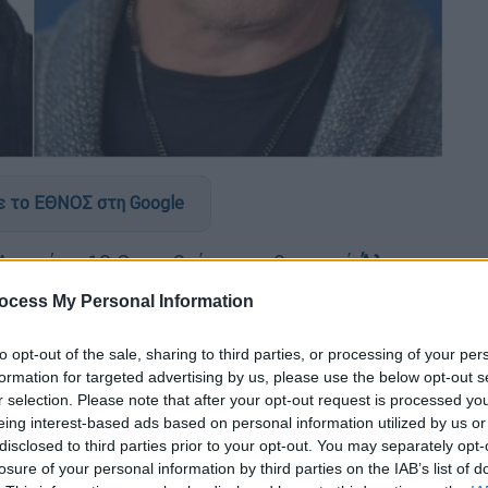
 το ΕΘΝΟΣ στη Google
Δευτέρα 13 Οκτωβρίου οι ηθοποιοί
Άλεκ
ρφός του, Στίβεν, όταν
το όχημά τους
ocess My Personal Information
ο Ίστ Χάμπτον
της Νέας Υόρκης.
to opt-out of the sale, sharing to third parties, or processing of your per
formation for targeted advertising by us, please use the below opt-out s
r selection. Please note that after your opt-out request is processed y
eing interest-based ads based on personal information utilized by us or
disclosed to third parties prior to your opt-out. You may separately opt-
γυμνή με γκλίτερ και στέμμα για τη
losure of your personal information by third parties on the IAB’s list of