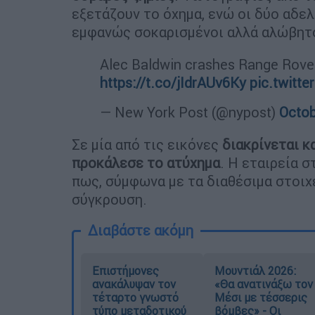
εξετάζουν το όχημα, ενώ οι δύο αδε
εμφανώς σοκαρισμένοι αλλά αλώβητ
Alec Baldwin crashes Range Rover
https://t.co/jIdrAUv6Ky
pic.twitt
— New York Post (@nypost)
Octob
Σε μία από τις εικόνες
διακρίνεται κ
προκάλεσε το ατύχημα
. Η εταιρεία 
πως, σύμφωνα με τα διαθέσιμα στοιχε
σύγκρουση.
Διαβάστε ακόμη
Επιστήμονες
Μουντιάλ 2026:
ανακάλυψαν τον
«Θα ανατινάξω τον
τέταρτο γνωστό
Μέσι με τέσσερις
τύπο μεταδοτικού
βόμβες» - Οι