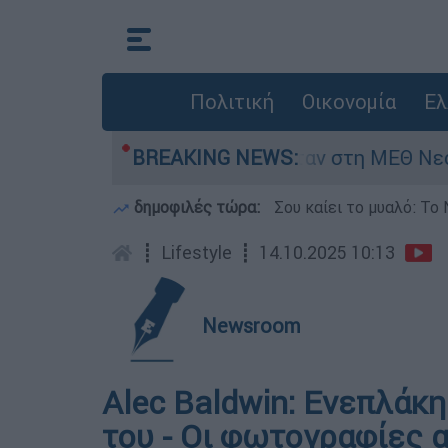
Πολιτική
Οικονομία
Ελ
 8 ημερών - Νοσηλευόταν στη ΜΕΘ Νεογνών
BREAKING NEWS:
δημοφιλές τώρα:
Σου καίει το μυαλό: Το 
┋
Lifestyle
┋
14.10.2025 10:13
Newsroom
Alec Baldwin: Ενεπλάκη
του - Οι φωτογραφίες 