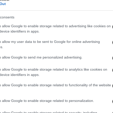
Out
consents
o allow Google to enable storage related to advertising like cookies on
evice identifiers in apps.
o allow my user data to be sent to Google for online advertising
ram
s.
to allow Google to send me personalized advertising.
o allow Google to enable storage related to analytics like cookies on
evice identifiers in apps.
o allow Google to enable storage related to functionality of the website
o allow Google to enable storage related to personalization.
 μου και νιώθω άσχημα γι’ αυτό — αλλά όλα
υ είναι καλά», έγραψε χαρακτηριστικά,
o allow Google to enable storage related to security, including