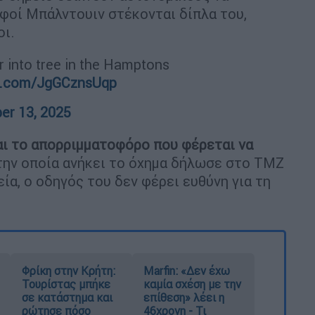
λφοί Μπάλντουιν στέκονται δίπλα του,
οι.
 into tree in the Hamptons
er.com/JgGCznsUqp
er 13, 2025
αι το απορριμματοφόρο που φέρεται να
στην οποία ανήκει το όχημα δήλωσε στο TMZ
ία, ο οδηγός του δεν φέρει ευθύνη για τη
Φρίκη στην Κρήτη:
Marfin: «Δεν έχω
Τουρίστας μπήκε
καμία σχέση με την
σε κατάστημα και
επίθεση» λέει η
ρώτησε πόσο
46χρονη - Τι