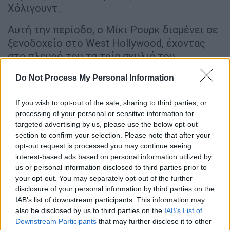
Χόλιγουντ.
Αυτή την περίοδο, ο Μίκι Ρουρκ διαμένει σε
ξενοδοχείο στο West Hollywood, έχοντας
στο πλευρό του τα τρία σκυλιά του.
Σύμφωνα με τη μάνατζέρ του, Κίμπερλι
Do Not Process My Personal Information
Χάινς,
έχει ήδη εξασφαλιστεί νέο
διαμέρισμα στο
Λος Άντζελες
, στο οποίο
If you wish to opt-out of the sale, sharing to third parties, or
αναμένεται να μετακομίσει μέσα στις
processing of your personal or sensitive information for
επόμενες ημέρες.
targeted advertising by us, please use the below opt-out
section to confirm your selection. Please note that after your
opt-out request is processed you may continue seeing
ΔΙΑΒΑΣΤΕ ΕΠΙΣΗΣ
interest-based ads based on personal information utilized by
us or personal information disclosed to third parties prior to
Lifestyle
|
07.01.2026 16:10
your opt-out. You may separately opt-out of the further
Η Έιμι Σούμερ κατέθεσε αίτηση
disclosure of your personal information by third parties on the
IAB’s list of downstream participants. This information may
διαζυγίου από τον Κρις Φίσερ
also be disclosed by us to third parties on the
IAB’s List of
Downstream Participants
that may further disclose it to other