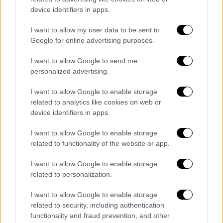
ηθοποιούς και σκηνοθέτες, όπως στο
device identifiers in apps.
παρελθόν.
I want to allow my user data to be sent to
Google for online advertising purposes.
Παράλληλα, έχει ξεκαθαρίσει ότι δεν
προτίθεται να χρησιμοποιήσει τα 100.000
I want to allow Google to send me
δολάρια που συγκεντρώθηκαν μέσω
personalized advertising.
GoFundMe για να αποτραπεί η έξωσή του, με
I want to allow Google to enable storage
τα χρήματα να επιστρέφονται στους
related to analytics like cookies on web or
δωρητές.
device identifiers in apps.
#Exclusive
👀 Mickey Rourke is
I want to allow Google to enable storage
rejecting acting jobs and holding out
related to functionality of the website or app.
for bigger opportunities after his
I want to allow Google to enable storage
eviction drama.
related to personalization.
I want to allow Google to enable storage
Read more:
https://t.co/7o1a2JGoas
related to security, including authentication
pic.twitter.com/CuwFKY2NvE
functionality and fraud prevention, and other