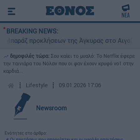
BREAKING NEWS:
αράζ προκλήσεων της Άγκυρας στο Αιγαίο: Εικον
δημοφιλές τώρα:
Σου καίει το μυαλό: Το Netflix έφερε
την ταινιάρα του Νόλαν που οι φαν έχουν κρυφό νο1 στην
καρδιά...
┋
Lifestyle
┋
09.01.2026 17:06
Newsroom
Ενότητες στο άρθρο:
📌 Οι προτάσεις που απορρίπτει και οι υψηλές απαιτήσεις