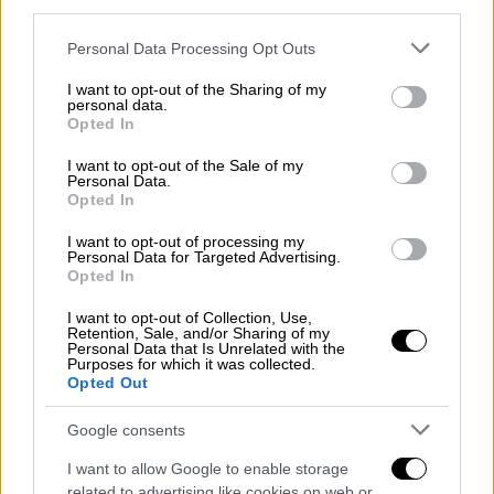
third parties.
Please note that this website/app uses one or more Google
Δημοσίευμα της New York Post ανέφερε πως
Personal Data Processing Opt Outs
services and may gather and store information including but
ο ηθοποιός αντιμετωπίζει έξωση από την
not limited to your visit or usage behaviour. You may click to
I want to opt-out of the Sharing of my
προηγούμενη κατοικία του, καθώς
φέρεται
personal data.
grant or deny consent to Google and its third-party tags to
Opted In
να οφείλει ενοίκια ύψους 60.000 δολαρίων
.
use your data for below specified purposes in below Google
consent section.
I want to opt-out of the Sale of my
Οι προτάσεις που απορρίπτει και οι
Personal Data.
Opted In
υψηλές απαιτήσεις
I want to opt-out of processing my
Όπως αποκάλυψε η Κίμπερλι Χάινς στο TMZ,
Personal Data for Targeted Advertising.
Opted In
μέσα στην τελευταία εβδομάδα ο Ρουρκ έχει
δεχτεί αρκετές προτάσεις, που αφορούν
I want to opt-out of Collection, Use,
Retention, Sale, and/or Sharing of my
ταινίες, φωτογραφήσεις αλλά και δημόσιες
Personal Data that Is Unrelated with the
Purposes for which it was collected.
εμφανίσεις. Ωστόσο, έχει αρνηθεί να τις
Opted Out
αποδεχτεί, καθώς ζητά αμοιβές που
αντιστοιχούν σε σταρ πρώτης γραμμής –
Google consents
περίπου 200.000 δολάρια την ημέρα – και
I want to allow Google to enable storage
επιθυμεί συνεργασίες μόνο με κορυφαίους
related to advertising like cookies on web or