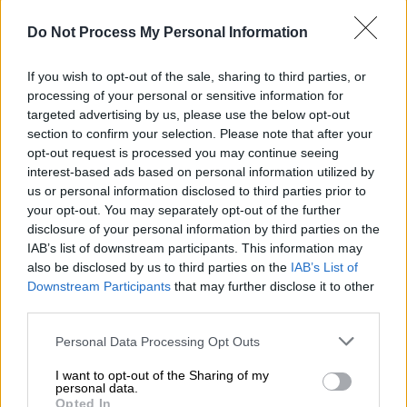
Ο ηθοποιός έχει απασχολήσει πολλές φορές
Do Not Process My Personal Information
με τη ζωή του και τη συμπεριφορά του
If you wish to opt-out of the sale, sharing to third parties, or
processing of your personal or sensitive information for
targeted advertising by us, please use the below opt-out
section to confirm your selection. Please note that after your
opt-out request is processed you may continue seeing
interest-based ads based on personal information utilized by
us or personal information disclosed to third parties prior to
your opt-out. You may separately opt-out of the further
disclosure of your personal information by third parties on the
IAB’s list of downstream participants. This information may
also be disclosed by us to third parties on the
IAB’s List of
Downstream Participants
that may further disclose it to other
third parties.
Please note that this website/app uses one or more Google
Personal Data Processing Opt Outs
services and may gather and store information including but
not limited to your visit or usage behaviour. You may click to
I want to opt-out of the Sharing of my
Lifestyle
|
16.04.2025 16:10
personal data.
grant or deny consent to Google and its third-party tags to
Ο Μίκι Ρουρκ περνάει στην αντεπίθεση
Opted In