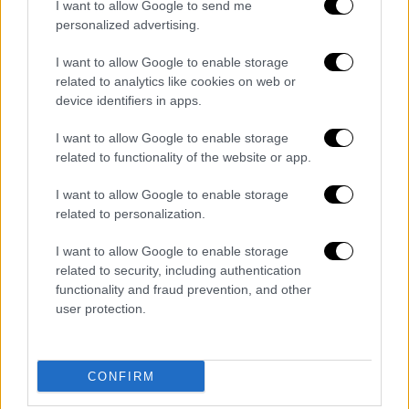
I want to allow Google to send me
personalized advertising.
I want to allow Google to enable storage
related to analytics like cookies on web or
Lifestyle
|
15.04.2025 15:28
device identifiers in apps.
Φανερά μετανιωμένος ο Μίκι Ρουρκ
μετά την απαράδεκτη συμπεριφορά του
I want to allow Google to enable storage
related to functionality of the website or app.
στο βρετανικό Big Brother
«Έχασα την ψυχραιμία μου και προσπαθώ να
I want to allow Google to enable storage
related to personalization.
το δουλέψω αυτό όλη μου τη ζωή», δήλωσε
ο ηθοποιός
I want to allow Google to enable storage
related to security, including authentication
functionality and fraud prevention, and other
user protection.
CONFIRM