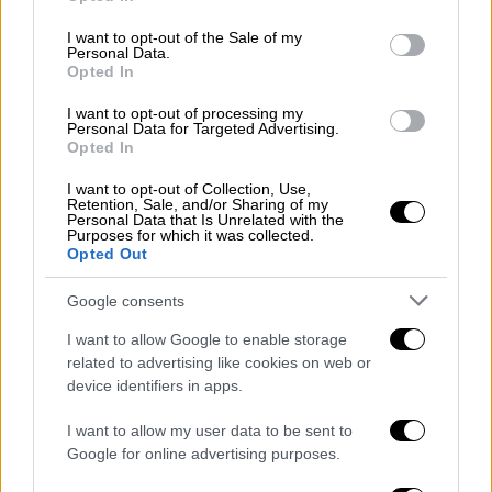
use your data for below specified purposes in below Google
και μηνύει την εταιρεία παραγωγής του
consent section.
I want to opt-out of the Sale of my
Big Brother μετά την αποβολή του
Personal Data.
Opted In
Ο ηθοποιός αποβλήθηκε από το γνωστό
I want to opt-out of processing my
ριάλιτι της Βρετανίας μετά από ένα
Personal Data for Targeted Advertising.
ομοφοβικό επεισόδιο απέναντι σε
Opted In
συμπαίκτρια του αλλά και μία λογομαχία που
I want to opt-out of Collection, Use,
ακολούθησε με συμπαίκτη του
Retention, Sale, and/or Sharing of my
Personal Data that Is Unrelated with the
Purposes for which it was collected.
Opted Out
Google consents
I want to allow Google to enable storage
related to advertising like cookies on web or
device identifiers in apps.
I want to allow my user data to be sent to
Google for online advertising purposes.