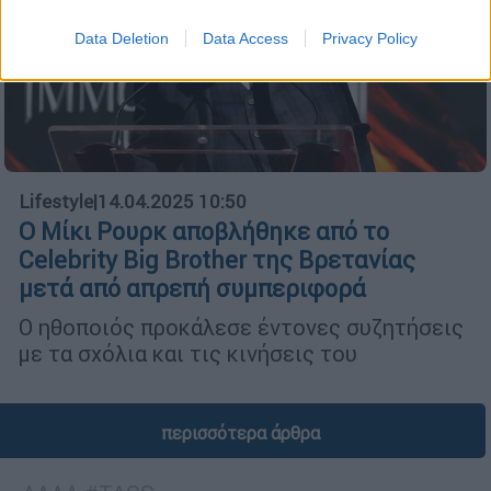
Data Deletion
Data Access
Privacy Policy
Lifestyle
|
14.04.2025 10:50
Ο Μίκι Ρουρκ αποβλήθηκε από το
Celebrity Big Brother της Βρετανίας
μετά από απρεπή συμπεριφορά
Ο ηθοποιός προκάλεσε έντονες συζητήσεις
με τα σχόλια και τις κινήσεις του
περισσότερα άρθρα