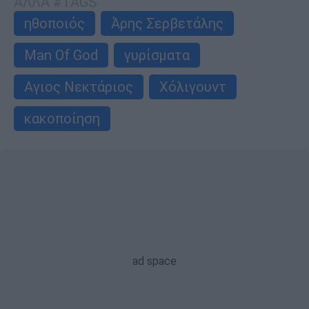
ΑΛΛΑ #TAGS
ηθοποιός
Άρης Σερβετάλης
Man Of God
γυρίσματα
Αγιος Νεκτάριος
Χόλιγουντ
κακοποίηση