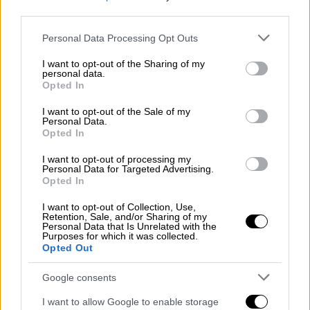
2025 από τον ιδιοκτήτη του σπιτιού, με την
third parties.
οποία ζητούσε από τον ηθοποιό είτε να
Please note that this website/app uses one or more Google
Personal Data Processing Opt Outs
εγκαταλείψει το ακίνητο μέσα σε τρεις
services and may gather and store information including but
ημέρες είτε να καταβάλει 59.100 δολάρια για
not limited to your visit or usage behaviour. You may click to
I want to opt-out of the Sharing of my
personal data.
grant or deny consent to Google and its third-party tags to
καθυστερημένα ενοίκια.
Opted In
use your data for below specified purposes in below Google
consent section.
Τον Ιανουάριο, ο Ρουρκ
είχε φωτογραφηθεί
I want to opt-out of the Sale of my
Personal Data.
να μεταφέρει προσωπικά του αντικείμενα
Opted In
έξω από το σπίτι
, ενώ την επόμενη ημέρα
I want to opt-out of processing my
φορτηγό μετακόμισης εμφανίστηκε στην
Personal Data for Targeted Advertising.
Opted In
αυλή του ακινήτου, γεγονός που είχε
ενισχύσει τα σενάρια περί αποχώρησής του.
I want to opt-out of Collection, Use,
Retention, Sale, and/or Sharing of my
Personal Data that Is Unrelated with the
Mickey Rourke officially kicked out
Purposes for which it was collected.
Opted Out
of LA home after desperately trying
to avoid eviction
Google consents
https://t.co/ZwKGpvHPj9
I want to allow Google to enable storage
pic.twitter.com/ta33fkki7G