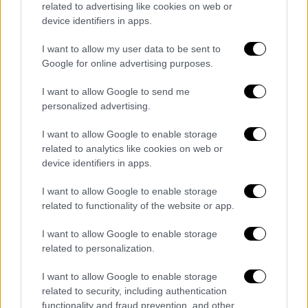
related to advertising like cookies on web or
device identifiers in apps.
— Page Six (@PageSix)
March 11,
2026
I want to allow my user data to be sent to
Google for online advertising purposes.
Την ίδια περίοδο δημιουργήθηκε στο
GoFundMe διαδικτυακή καμπάνια με στόχο
I want to allow Google to send me
personalized advertising.
τη συγκέντρωση 100.000 δολαρίων,
προκειμένου να αποφευχθεί η έξωση. Ο
I want to allow Google to enable storage
ίδιος ο ηθοποιός, ωστόσο,
διέψευσε
related to analytics like cookies on web or
κατηγορηματικά οποιαδήποτε σχέση με την
device identifiers in apps.
πρωτοβουλία
.
I want to allow Google to enable storage
related to functionality of the website or app.
Σε βίντεο που ανάρτησε στον λογαριασμό
του στο Instagram τον Ιανουάριο,
I want to allow Google to enable storage
εμφανίστηκε εμφανώς εκνευρισμένος,
related to personalization.
δηλώνοντας ότι δεν ζήτησε «καμία
I want to allow Google to enable storage
φιλανθρωπία» και πως δεν είχε καμία
related to security, including authentication
εμπλοκή με τη συγκέντρωση χρημάτων
.
functionality and fraud prevention, and other