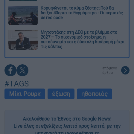
Κορυφώνεται το κύμα ζέστης: Πού θα
δείξει 40αρια το θερμόμετρο - Οι περιοχές
σε red code
Μητσοτάκης στη ΔΕΘ με το βλέμμα στο
2027 – Το οικονομικό στοίχημα, η
αυτοδυναμία και η δύσκολη διαδρομή μέχρι
τις κάλπες
επόμενο
άρθρο
#TAGS
Μίκι Ρουρκ
έξωση
ηθοποιός
Ακολούθησε το Έθνος στο Google News!
Live όλες οι εξελίξεις λεπτό προς λεπτό, με την
υπογραφή του www.ethnos.gr