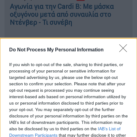
Αγωνία για την Cardi B: Με μάσκα
οξυγόνου μετά από συναυλία στο
Ντένβερ - Τι συνέβη
Do Not Process My Personal Information
Τα οικονομικά προβλήματα
Σύμφωνα με το Page Six, τη Δευτέρα 9
If you wish to opt-out of the sale, sharing to third parties, or
processing of your personal or sensitive information for
Μαρτίου
εκδόθηκε ερήμην απόφαση από το
targeted advertising by us, please use the below opt-out
δικαστήριο
, γεγονός που υποδηλώνει ότι ο
section to confirm your selection. Please note that after your
73χρονος
ηθοποιός
δεν εμφανίστηκε στη
opt-out request is processed you may continue seeing
διαδικασία για να υπερασπιστεί τη θέση του.
interest-based ads based on personal information utilized by
us or personal information disclosed to third parties prior to
Η απόφαση
αφορά αποκλειστικά την
your opt-out. You may separately opt-out of the further
disclosure of your personal information by third parties on the
«κατοχή» του ακινήτου και όχι την καταβολή
IAB’s list of downstream participants. This information may
χρηματικής αποζημίωσης
. Προηγήθηκε
also be disclosed by us to third parties on the
IAB’s List of
αγωγή που κατατέθηκε τον Δεκέμβριο του
Downstream Participants
that may further disclose it to other