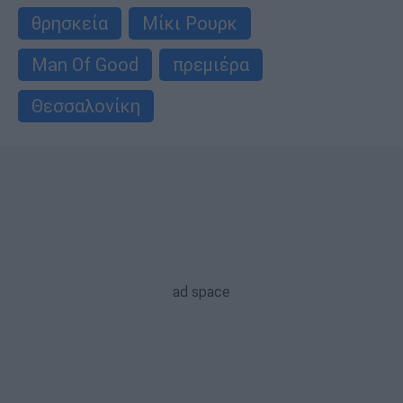
θρησκεία
Μίκι Ρουρκ
Man Of Good
πρεμιέρα
Θεσσαλονίκη