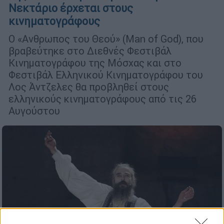
Νεκτάριο έρχεται στους
κινηματογράφους
Ο «Ανθρωπος του Θεού» (Μan of God), που
βραβεύτηκε στο Διεθνές Φεστιβάλ
Κινηματογράφου της Μόσχας και στο
Φεστιβάλ Ελληνικού Κινηματογράφου του
Λος Άντζελες θα προβληθεί στους
ελληνικούς κινηματογράφους από τις 26
Αυγούστου