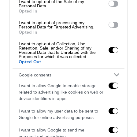
I want to opt-out of the Sale of my
Personal Data.
Opted In
I want to opt-out of processing my
Personal Data for Targeted Advertising.
Opted In
Τηλεόραση
|
30.04.2021 12:44
Special Report: Ο Σερβετάλης ως Αγιος
I want to opt-out of Collection, Use,
Retention, Sale, and/or Sharing of my
Νεκτάριος στα γυρίσματα νέας ταινίας
Personal Data that Is Unrelated with the
Purposes for which it was collected.
Το «Special Report» την Κυριακή του Πάσχα,
Opted Out
στις 00:45, είναι αφιερωμένο σε μια ιστορία
που μιλά τόσο για τη θεϊκή πίστη, όσο και
Google consents
για την ανθρώπινη θέληση
I want to allow Google to enable storage
related to advertising like cookies on web or
device identifiers in apps.
I want to allow my user data to be sent to
Google for online advertising purposes.
I want to allow Google to send me
personalized advertising.