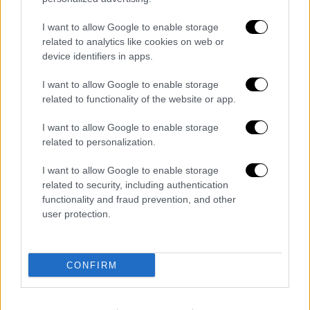
I want to allow Google to enable storage
related to analytics like cookies on web or
device identifiers in apps.
I want to allow Google to enable storage
Σινεμά
|
28.04.2021 13:09
related to functionality of the website or app.
Αρης Σερβετάλης: Εντυπωσιακή
πρεμιέρα για τον «Ανθρωπο του Θεού»
I want to allow Google to enable storage
related to personalization.
στη Μόσχα
Τα social media της Ρωσίας πήραν φωτιά
I want to allow Google to enable storage
μετά το τέλος της προβολής και οι έπαινοι
related to security, including authentication
functionality and fraud prevention, and other
για την ταινία έκαναν τον γύρω του κόσμου
user protection.
CONFIRM