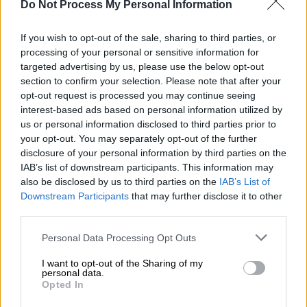
Do Not Process My Personal Information
If you wish to opt-out of the sale, sharing to third parties, or
processing of your personal or sensitive information for
Lifestyle
|
11.07.2021 13:40
targeted advertising by us, please use the below opt-out
Άρης Σερβετάλης για τη σχέση του με
section to confirm your selection. Please note that after your
opt-out request is processed you may continue seeing
το Θεό - «Ένιωσα να χάνω τη γη κάτω
interest-based ads based on personal information utilized by
από τα πόδια μου»
us or personal information disclosed to third parties prior to
your opt-out. You may separately opt-out of the further
Ο Άρης Σερβετάλης μιλάει για την πίστη του
disclosure of your personal information by third parties on the
και εξηγεί πώς βλέπει ο ίδιος τα πράγματα
IAB’s list of downstream participants. This information may
που του συμβαίνουν στη ζωή
also be disclosed by us to third parties on the
IAB’s List of
Downstream Participants
that may further disclose it to other
third parties.
Please note that this website/app uses one or more Google
Personal Data Processing Opt Outs
services and may gather and store information including but
not limited to your visit or usage behaviour. You may click to
I want to opt-out of the Sharing of my
personal data.
grant or deny consent to Google and its third-party tags to
Opted In
use your data for below specified purposes in below Google
consent section.