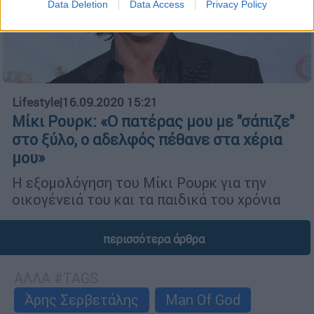
Data Deletion
Data Access
Privacy Policy
Lifestyle
|
16.09.2020 15:21
Μίκι Ρουρκ: «Ο πατέρας μου με "σάπιζε"
στο ξύλο, ο αδελφός πέθανε στα χέρια
μου»
Η εξομολόγηση του Μίκι Ρουρκ για την
οικογένειά του και τα παιδικά του χρόνια
περισσότερα άρθρα
ΑΛΛΑ #TAGS
Άρης Σερβετάλης
Man Of God