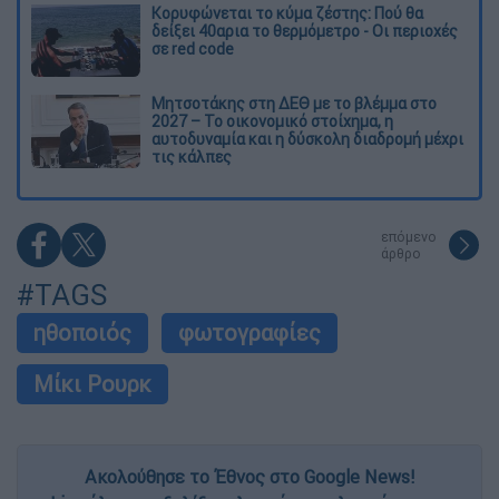
Κορυφώνεται το κύμα ζέστης: Πού θα
δείξει 40αρια το θερμόμετρο - Οι περιοχές
σε red code
Μητσοτάκης στη ΔΕΘ με το βλέμμα στο
2027 – Το οικονομικό στοίχημα, η
αυτοδυναμία και η δύσκολη διαδρομή μέχρι
τις κάλπες
επόμενο
άρθρο
#TAGS
ηθοποιός
φωτογραφίες
Μίκι Ρουρκ
Ακολούθησε το Έθνος στο Google News!