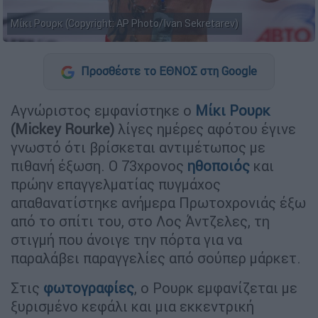
Μίκι Ρουρκ (Copyright: AP Photo/Ivan Sekretarev)
Προσθέστε το ΕΘΝΟΣ στη Google
Αγνώριστος εμφανίστηκε ο
Μίκι Ρουρκ
(Mickey Rourke)
λίγες ημέρες αφότου έγινε
γνωστό ότι βρίσκεται αντιμέτωπος με
πιθανή έξωση. Ο 73χρονος
ηθοποιός
και
πρώην επαγγελματίας πυγμάχος
απαθανατίστηκε ανήμερα Πρωτοχρονιάς έξω
από το σπίτι του, στο Λος Άντζελες, τη
στιγμή που άνοιγε την πόρτα για να
παραλάβει παραγγελίες από σούπερ μάρκετ.
Στις
φωτογραφίες
, ο Ρουρκ εμφανίζεται με
ξυρισμένο κεφάλι και μια εκκεντρική