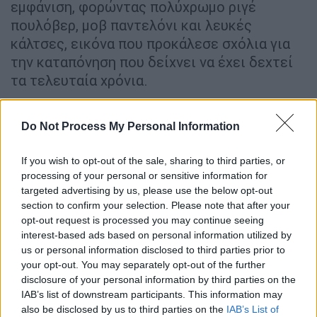
εμφάνιση, φορώντας πολύχρωμο ριγέ
πουλόβερ, μοβ παντελόνι και λευκές
κάλτσες, εικόνα που προκάλεσε σχόλια για
την καταπόνηση που δείχνει να έχει δεχτεί
τα τελευταία χρόνια.
ΔΙΑΒΑΣΤΕ ΕΠΙΣΗΣ
Do Not Process My Personal Information
Τηλεόραση
|
03.01.2026 09:50
If you wish to opt-out of the sale, sharing to third parties, or
Μίλι Μπόμπι Μπράουν: Αποχαιρετά
processing of your personal or sensitive information for
το «Stranger Things» έπειτα από
targeted advertising by us, please use the below opt-out
section to confirm your selection. Please note that after your
εννέα χρόνια - Το κοινό διχασμένο για
opt-out request is processed you may continue seeing
το φινάλε
interest-based ads based on personal information utilized by
us or personal information disclosed to third parties prior to
your opt-out. You may separately opt-out of the further
disclosure of your personal information by third parties on the
Οι οφειλές και η ειδοποίηση έξωσης
IAB’s list of downstream participants. This information may
also be disclosed by us to third parties on the
IAB’s List of