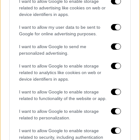
I want to allow Google to enable storage
κανένα άτομο «κατάλληλης ηλικίας ή κρίσης»
related to advertising like cookies on web or
στο σπίτι.
device identifiers in apps.
Mickey Rourke looks unrecognizable
I want to allow my user data to be sent to
in rare sighting as he faces possible
Google for online advertising purposes.
eviction
https://t.co/QxORfYhnx0
I want to allow Google to send me
pic.twitter.com/FTePrF680c
personalized advertising.
— Page Six (@PageSix)
January 2,
I want to allow Google to enable storage
2026
related to analytics like cookies on web or
device identifiers in apps.
Ο Μίκι Ρουρκ στην Ελλάδα
I want to allow Google to enable storage
Η καριέρα του Μίκι Ρουρκ γνώρισε μεγάλη
related to functionality of the website or app.
άνθηση τη δεκαετία του ’80 με ταινίες όπως
I want to allow Google to enable storage
το «
9 1/2 Εβδομάδες
», όμως η προσωπική
related to personalization.
του ζωή και η επαγγελματική του διαδρομή
σημαδεύτηκαν από συγκρούσεις, κρίσεις και
I want to allow Google to enable storage
related to security, including authentication
μια μακρά ενασχόληση με την επαγγελματική