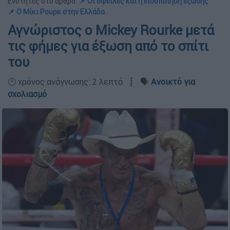
Ενότητες στο άρθρο:
📌 Οι οφειλές και η ειδοποίηση έξωσης
📌 Ο Μίκι Ρουρκ στην Ελλάδα
Αγνώριστος ο Mickey Rourke μετά
τις φήμες για έξωση από το σπίτι
του
🕛 χρόνος ανάγνωσης: 2 λεπτά ┋ 🗣️
Ανοικτό για
σχολιασμό