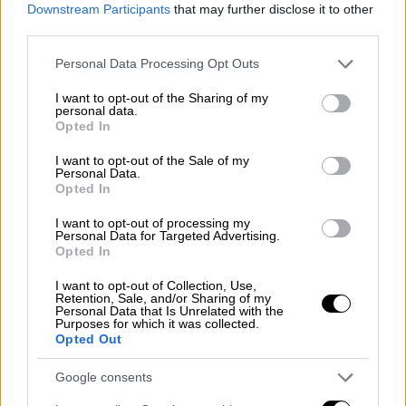
Downstream Participants
that may further disclose it to other
Σύμφωνα με δημοσίευμα της New York Post,
third parties.
ο Μίκι Ρουρκ
φέρεται να χρωστά περίπου
60.000 δολάρια
σε απλήρωτα ενοίκια,
Please note that this website/app uses one or more Google
Personal Data Processing Opt Outs
services and may gather and store information including but
γεγονός που τον φέρνει αντιμέτωπο με την
not limited to your visit or usage behaviour. You may click to
I want to opt-out of the Sharing of my
έξωση από την κατοικία του. Όπως
personal data.
grant or deny consent to Google and its third-party tags to
Opted In
προκύπτει από δικαστικά έγγραφα, στις 18
use your data for below specified purposes in below Google
Δεκεμβρίου του επιδόθηκε ειδοποίηση
consent section.
I want to opt-out of the Sale of my
Personal Data.
τριών ημερών προκειμένου να καταβάλει τα
Opted In
οφειλόμενα ή να αποχωρήσει από το
ακίνητο.
I want to opt-out of processing my
Personal Data for Targeted Advertising.
Opted In
Το μηνιαίο ενοίκιο φέρεται να είχε ανέβει
I want to opt-out of Collection, Use,
στα 7.000 δολάρια, ενώ τη στιγμή της
Retention, Sale, and/or Sharing of my
Personal Data that Is Unrelated with the
ειδοποίησης οι οφειλές του ανέρχονταν σε
Purposes for which it was collected.
Opted Out
59.100 δολάρια. Η ειδοποίηση, σύμφωνα με
το δικόγραφο, αναρτήθηκε στο ακίνητο και
Google consents
εστάλη ταχυδρομικά, καθώς δεν βρέθηκε