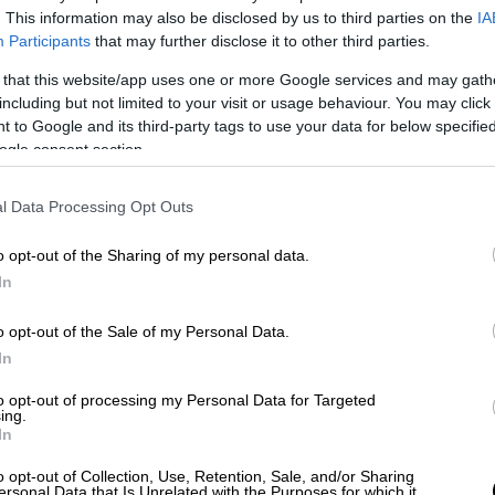
. This information may also be disclosed by us to third parties on the
IA
Participants
that may further disclose it to other third parties.
 that this website/app uses one or more Google services and may gath
including but not limited to your visit or usage behaviour. You may click 
 to Google and its third-party tags to use your data for below specifi
ς από πρώην συνεργάτη - Τον
ogle consent section.
» από την κοινή τους εταιρεία
l Data Processing Opt Outs
o opt-out of the Sharing of my personal data.
στη ζωή μου»
In
ή της στο podcast The Him & Her Show,
o opt-out of the Sale of my Personal Data.
 στα τέλη της δεκαετίας των 20 της
, ενώ
In
αι από Αντανακλαστική Συμπαθητική
to opt-out of processing my Personal Data for Targeted
Σύνδρομο Περιοχικού Πόνου τύπου Ι.
ing.
In
 να βιώνει έντονα ακόμα και σκέψεις που
o opt-out of Collection, Use, Retention, Sale, and/or Sharing
κότητα
. «Ουσιαστικά, οποιαδήποτε αρνητική
ersonal Data that Is Unrelated with the Purposes for which it