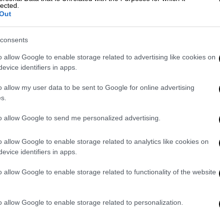
lected.
ι αγενής ή αν νιώσεις κάτι - το βιώνεις σαν
Out
ηθινό. Είναι σαν ένας δαίμονας στο μυαλό
τικό εσωτερικό διάλογο», ανέφερε
consents
o allow Google to enable storage related to advertising like cookies on
evice identifiers in apps.
 ότι όσοι ζουν με το συγκεκριμένο σύνδρομο
σε εξαιρετικά βαθύ επίπεδο
» και χρειάζεται
o allow my user data to be sent to Google for online advertising
γοποιείται η RSD, προκειμένου να τα
s.
to allow Google to send me personalized advertising.
inful mental health struggle as she
o allow Google to enable storage related to analytics like cookies on
nd'
https://t.co/FnMYKAYeCA
evice identifiers in apps.
lCeleb)
January 26, 2026
o allow Google to enable storage related to functionality of the website
ιαίτερα στη δεκαετία του 2000, η ίδια
α media την επηρέασαν βαθιά. «Έχω περάσει
o allow Google to enable storage related to personalization.
με το να μαθαίνω περισσότερα γι’ αυτό και