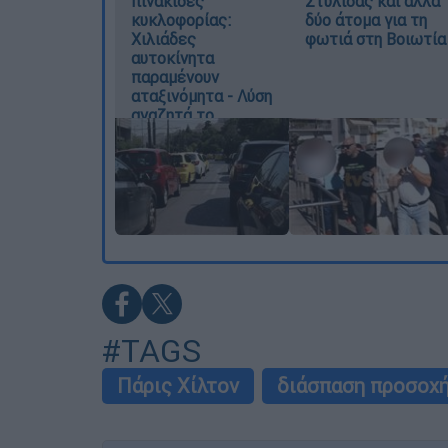
πινακίδες
Στυλίδας και άλλα
κυκλοφορίας:
δύο άτομα για τη
Χιλιάδες
φωτιά στη Βοιωτία
αυτοκίνητα
παραμένουν
αταξινόμητα - Λύση
αναζητά το
υπουργείο
#TAGS
Πάρις Χίλτον
διάσπαση προσοχ