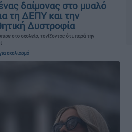
ν ένας δαίμονας στο μυαλό
ια τη ΔΕΠΥ και την
θητική Δυστροφία
πισε στο σχολείο, τονίζοντας ότι, παρά την
ί
για σχολιασμό