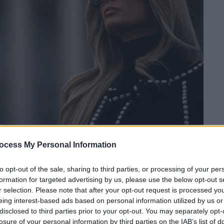
ocess My Personal Information
 το ΕΘΝΟΣ στη Google
to opt-out of the sale, sharing to third parties, or processing of your per
formation for targeted advertising by us, please use the below opt-out s
 τις διαγνώσεις της με ΔΕΠΥ και
r selection. Please note that after your opt-out request is processed y
οφία
(RSD) μίλησε η
Πάρις Χίλτον
(Paris
eing interest-based ads based on personal information utilized by us or
για τον τρόπο με τον οποίο βιώνει τα
disclosed to third parties prior to your opt-out. You may separately opt-
losure of your personal information by third parties on the IAB’s list of