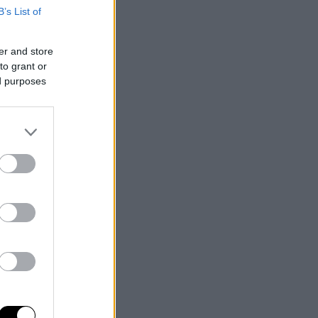
B’s List of
er and store
to grant or
ed purposes